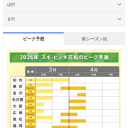
は行
ま行
ピーク予想
前シーズン比