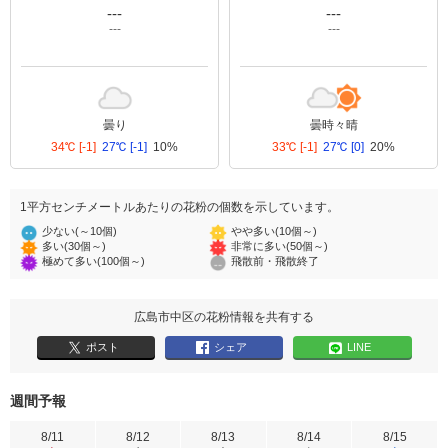
---
---
---
---
曇り
曇時々晴
34℃
[-1]
27℃
[-1]
10%
33℃
[-1]
27℃
[0]
20%
1平方センチメートルあたりの花粉の個数を示しています。
少ない(～10個)
やや多い(10個～)
多い(30個～)
非常に多い(50個～)
極めて多い(100個～)
飛散前・飛散終了
広島市中区の花粉情報を共有する
ポスト
シェア
LINE
週間予報
8/11
8/12
8/13
8/14
8/15