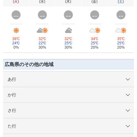
(
火
)
(
水
)
(
木
)
(
金
)
(
土
)
36℃
32℃
32℃
34℃
35℃
24℃
22℃
25℃
25℃
25℃
0%
30%
30%
20%
20%
広島県のその他の地域
あ行
か行
さ行
た行