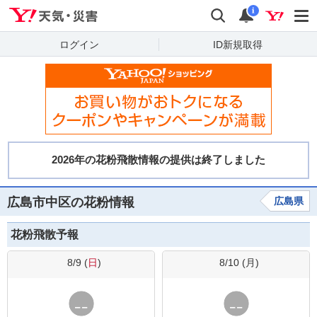
Yahoo!天気・災害
検索
通知
i
ログイン
ID新規取得
広島市中区の花粉情報
広島県
花粉飛散予報
8/9 (
日
)
8/10 (
月
)