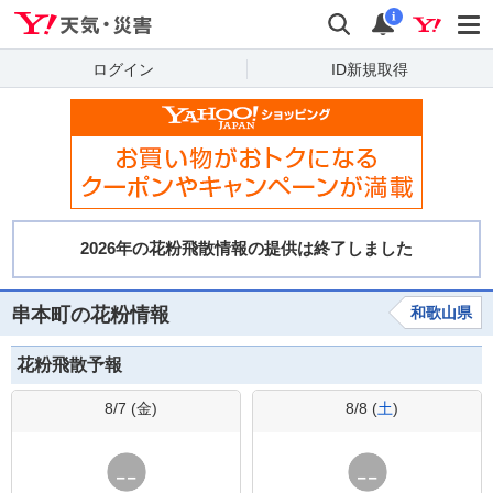
Yahoo!天気・災害
検索
通知
i
ログイン
ID新規取得
串本町の花粉情報
和歌山県
花粉飛散予報
8/7 (
金
)
8/8 (
土
)