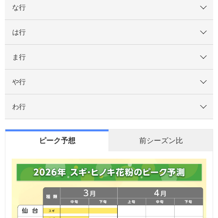
な行
は行
ま行
や行
わ行
ピーク予想
前シーズン比