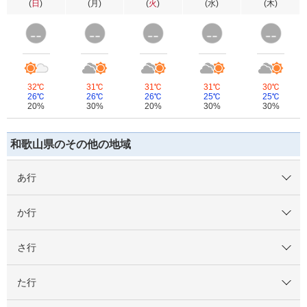
(
日
)
(
月
)
(
火
)
(
水
)
(
木
)
32℃
31℃
31℃
31℃
30℃
26℃
26℃
26℃
25℃
25℃
20%
30%
20%
30%
30%
和歌山県のその他の地域
あ行
か行
さ行
た行