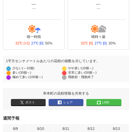
---
---
---
---
晴一時雨
晴時々曇
32℃
[+2]
27℃
[0]
50%
32℃
[0]
27℃
[0]
30%
1平方センチメートルあたりの花粉の個数を示しています。
少ない(～10個)
やや多い(10個～)
多い(30個～)
非常に多い(50個～)
極めて多い(100個～)
飛散前・飛散終了
串本町の花粉情報を共有する
ポスト
シェア
LINE
週間予報
8/9
8/10
8/11
8/12
8/13