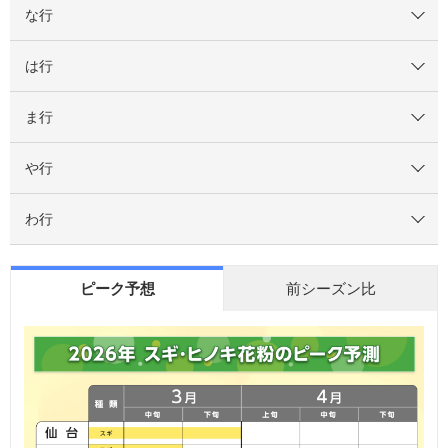
な行
は行
ま行
や行
わ行
ピーク予想
前シーズン比