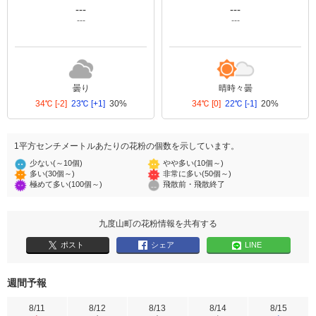
---
---
---
---
曇り
晴時々曇
34℃
[-2]
23℃
[+1]
30%
34℃
[0]
22℃
[-1]
20%
1平方センチメートルあたりの花粉の個数を示しています。
少ない(～10個)
やや多い(10個～)
多い(30個～)
非常に多い(50個～)
極めて多い(100個～)
飛散前・飛散終了
九度山町の花粉情報を共有する
ポスト
シェア
LINE
週間予報
8/11
8/12
8/13
8/14
8/15