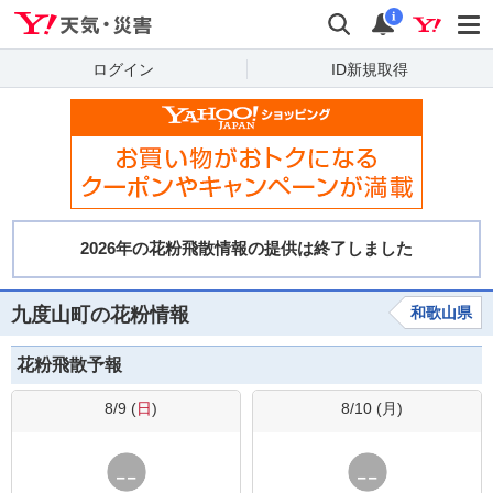
Yahoo!天気・災害
検索
通知
i
ログイン
ID新規取得
九度山町の花粉情報
和歌山県
花粉飛散予報
8/9 (
日
)
8/10 (
月
)