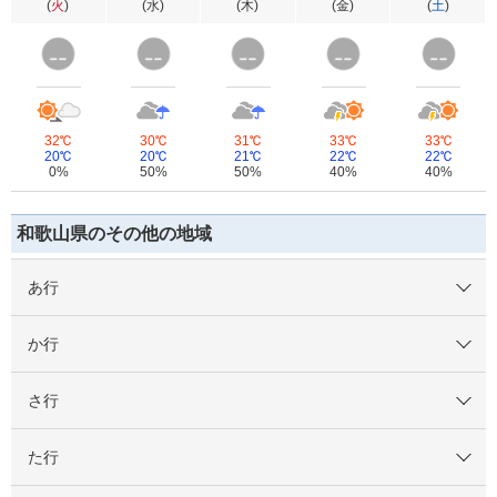
(
火
)
(
水
)
(
木
)
(
金
)
(
土
)
32℃
30℃
31℃
33℃
33℃
20℃
20℃
21℃
22℃
22℃
0%
50%
50%
40%
40%
和歌山県のその他の地域
あ行
か行
さ行
た行