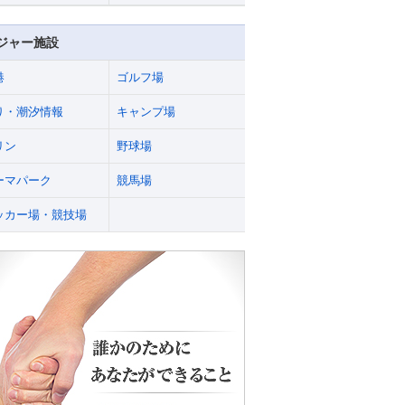
ジャー施設
港
ゴルフ場
り・潮汐情報
キャンプ場
リン
野球場
ーマパーク
競馬場
ッカー場・競技場