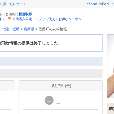
際に買ったレポート
Yahoo! JAPAN
でもっと便利に
新規取得
イン
初回購入限定、アプリで使えるお得なクーポン
・北陸・近畿
>
兵庫県
>
佐用町の花粉情報
8月7日 (
金
)
---
---
防