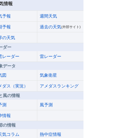
気情報
気予報
週間天気
期予報
過去の天気
(外部サイト)
界の天気
ーダー
雲レーダー
雷レーダー
象データ
気図
気象衛星
メダス（実況）
アメダスランキング
と風の情報
予測
風予測
汐情報
節の情報
天気コラム
熱中症情報