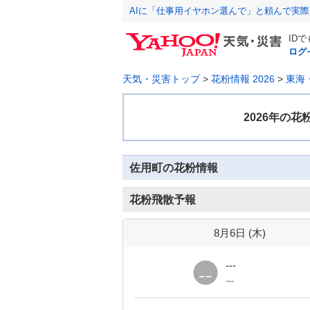
AIに「仕事用イヤホン選んで」と頼んで実
ID
ログ
天気・災害トップ
>
花粉情報 2026
>
東海
佐用町の花粉情報
花粉飛散予報
8月6日 (
木
)
---
---