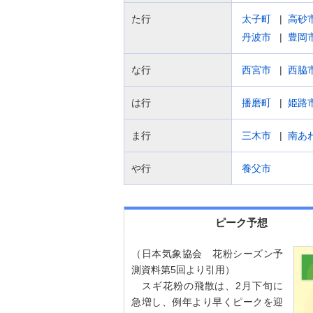
た行
太子町
高砂
丹波市
豊岡
な行
西宮市
西脇
は行
播磨町
姫路
ま行
三木市
南あ
や行
養父市
ピーク予想
（日本気象協会 花粉シーズン予
測資料第5回より引用）
スギ花粉の飛散は、2月下旬に
急増し、例年より早くピークを迎