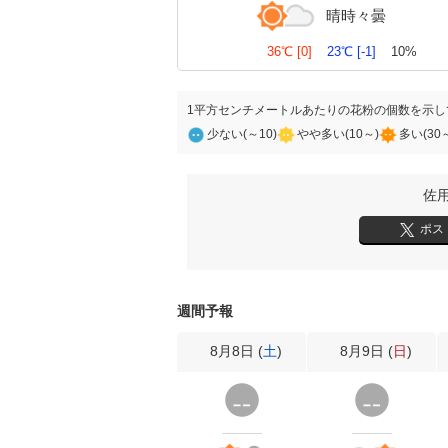
晴時々曇
36℃
[0]
23℃
[-1]
10%
1平方センチメートルあたりの花粉の個数を示し
少ない(～10)
やや多い(10～)
多い(30
佐
ポス
週間予報
8月8日 (
土
)
8月9日 (
日
)