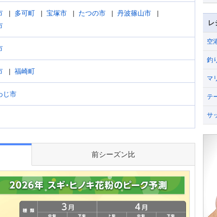
市
多可町
宝塚市
たつの市
丹波篠山市
レ
市
空
市
釣
市
福崎町
マ
わじ市
テ
サ
前シーズン比