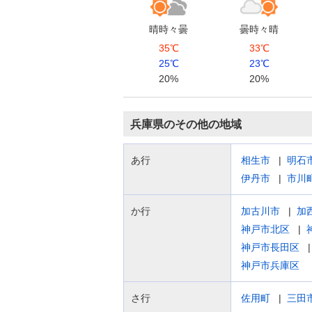
晴時々曇
曇時々晴
35℃
33℃
25℃
23℃
20%
20%
兵庫県のその他の地域
あ行
相生市
明石
伊丹市
市川
か行
加古川市
加
神戸市北区
神戸市長田区
神戸市兵庫区
さ行
佐用町
三田