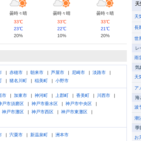
天
曇時々晴
曇時々晴
曇時々晴
天
33℃
33℃
33℃
長
23℃
22℃
21℃
20%
10%
20%
世
レ
雨
気
市
赤穂市
朝来市
芦屋市
尼崎市
淡路市
天
町
猪名川町
稲美町
小野市
ア
西市
加東市
神河町
上郡町
香美町
川西市
海
神戸市須磨区
神戸市垂水区
神戸市中央区
波
神戸市灘区
神戸市西区
神戸市東灘区
潮
季
市
宍粟市
新温泉町
洲本市
お