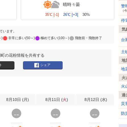
晴時々曇
警
（
35℃
[-1]
26℃
[+3]
30%
停
気
ています。
～)
非常に多い(50～)
極めて多い(100～)
飛散前・飛散終了
台
土
用町の花粉情報を共有する
地
ト
シェア
地
火
火
過
8月10日 (
月
)
8月11日 (
火
)
8月12日 (
水
)
災
防