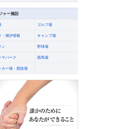
ジャー施設
港
ゴルフ場
り・潮汐情報
キャンプ場
リン
野球場
ーマパーク
競馬場
ッカー場・競技場