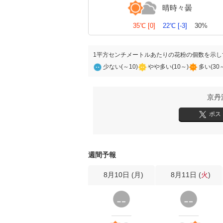
晴時々曇
35℃
[0]
22℃
[-3]
30%
1平方センチメートルあたりの花粉の個数を示し
少ない(～10)
やや多い(10～)
多い(30
京丹
ポス
週間予報
8月10日 (
月
)
8月11日 (
火
)