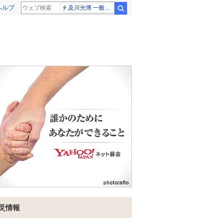
ヘルプ
及川光博 一般女性
検索
災情報