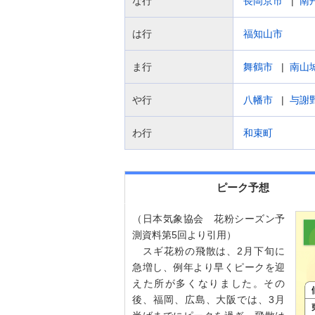
な行
長岡京市
南
は行
福知山市
ま行
舞鶴市
南山
や行
八幡市
与謝
わ行
和束町
ピーク予想
（日本気象協会 花粉シーズン予
測資料第5回より引用）
スギ花粉の飛散は、2月下旬に
急増し、例年より早くピークを迎
えた所が多くなりました。その
後、福岡、広島、大阪では、3月