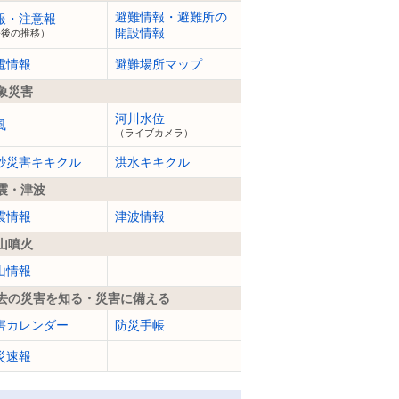
避難情報・避難所の
報・注意報
開設情報
今後の推移）
電情報
避難場所マップ
象災害
河川水位
風
（ライブカメラ）
砂災害キキクル
洪水キキクル
震・津波
震情報
津波情報
山噴火
山情報
去の災害を知る・災害に備える
害カレンダー
防災手帳
災速報