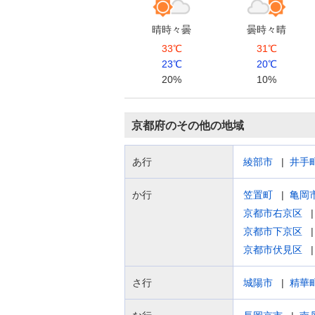
晴時々曇
曇時々晴
33℃
31℃
23℃
20℃
20%
10%
京都府のその他の地域
あ行
綾部市
井手
か行
笠置町
亀岡
京都市右京区
京都市下京区
京都市伏見区
さ行
城陽市
精華