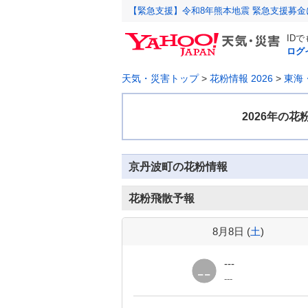
【緊急支援】令和8年熊本地震 緊急支援募
ID
ログ
天気・災害トップ
>
花粉情報 2026
>
東海
京丹波町の花粉情報
花粉飛散予報
8月8日 (
土
)
---
---