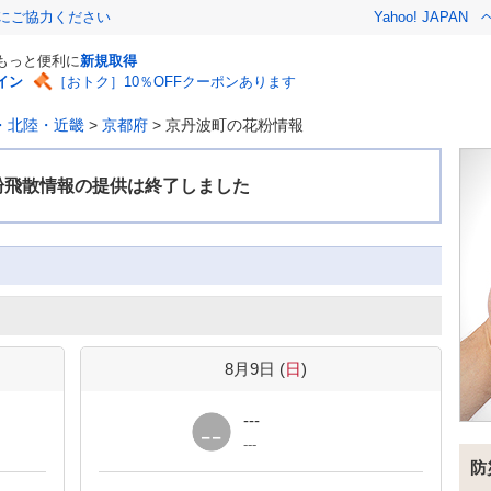
金にご協力ください
Yahoo! JAPAN
でもっと便利に
新規取得
イン
［おトク］10％OFFクーポンあります
・北陸・近畿
>
京都府
>
京丹波町の花粉情報
8月9日 (
日
)
---
---
防