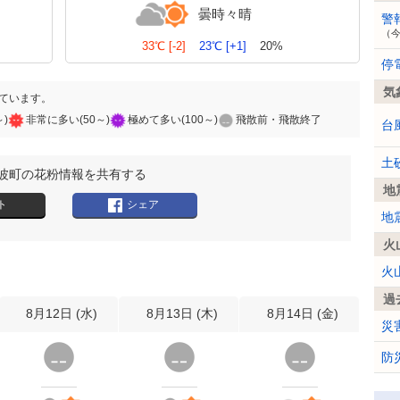
曇時々晴
警
（
33℃
[-2]
23℃
[+1]
20%
停
気
ています。
～)
非常に多い(50～)
極めて多い(100～)
飛散前・飛散終了
台
土
波町の花粉情報を共有する
地
ト
シェア
地
火
火
過
8月12日 (
水
)
8月13日 (
木
)
8月14日 (
金
)
災
防