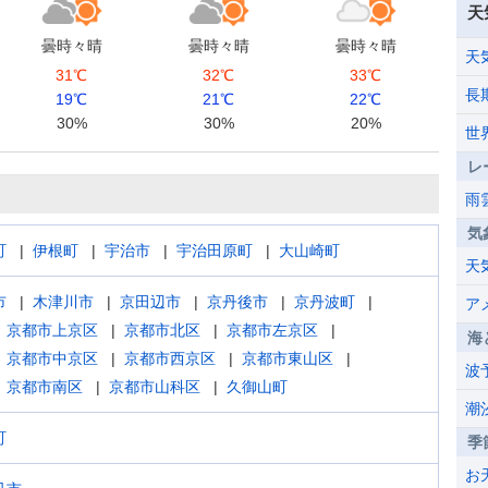
天
曇時々晴
曇時々晴
曇時々晴
天
31℃
32℃
33℃
長
19℃
21℃
22℃
30%
30%
20%
世
レ
雨
気
町
伊根町
宇治市
宇治田原町
大山崎町
天
市
木津川市
京田辺市
京丹後市
京丹波町
ア
京都市上京区
京都市北区
京都市左京区
海
京都市中京区
京都市西京区
京都市東山区
波
京都市南区
京都市山科区
久御山町
潮
町
季
お