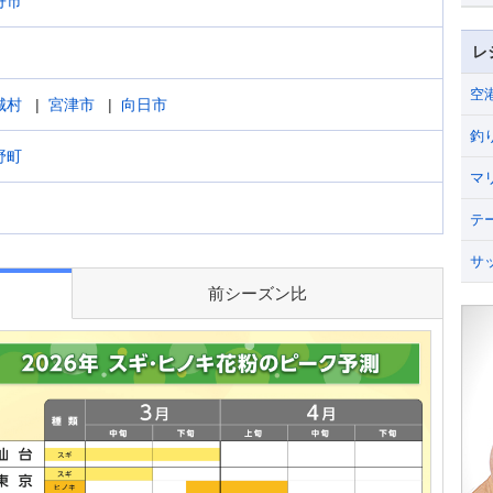
丹市
レ
空
城村
宮津市
向日市
釣
野町
マ
テ
サ
前シーズン比