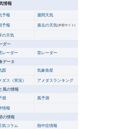
気情報
気予報
週間天気
期予報
過去の天気
(外部サイト)
界の天気
ーダー
雲レーダー
雷レーダー
象データ
気図
気象衛星
メダス（実況）
アメダスランキング
と風の情報
予測
風予測
汐情報
節の情報
天気コラム
熱中症情報