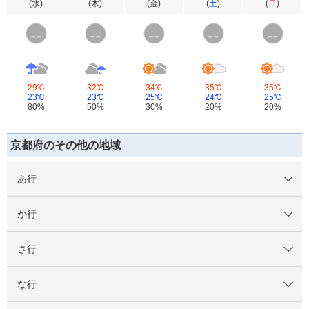
(
水
)
(
木
)
(
金
)
(
土
)
(
日
)
29℃
32℃
34℃
35℃
35℃
23℃
23℃
25℃
24℃
25℃
80%
50%
30%
20%
20%
京都府のその他の地域
あ行
か行
さ行
な行