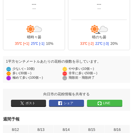
---
---
---
---
晴時々曇
晴のち曇
35℃
[+1]
25℃
[-1]
10%
33℃
[-2]
22℃
[-3]
20%
1平方センチメートルあたりの花粉の個数を示しています。
少ない(～10個)
やや多い(10個～)
多い(30個～)
非常に多い(50個～)
極めて多い(100個～)
飛散前・飛散終了
向日市の花粉情報を共有する
ポスト
シェア
LINE
週間予報
8/12
8/13
8/14
8/15
8/16