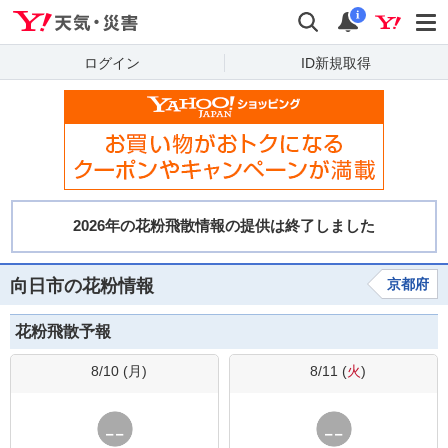
Yahoo!天気・災害
検索
通知
i
ログイン
ID新規取得
向日市の花粉情報
京都府
花粉飛散予報
8/10 (
月
)
8/11 (
火
)