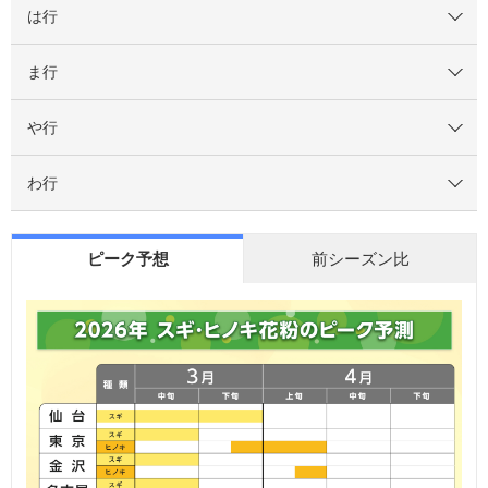
は行
ま行
や行
わ行
ピーク予想
前シーズン比