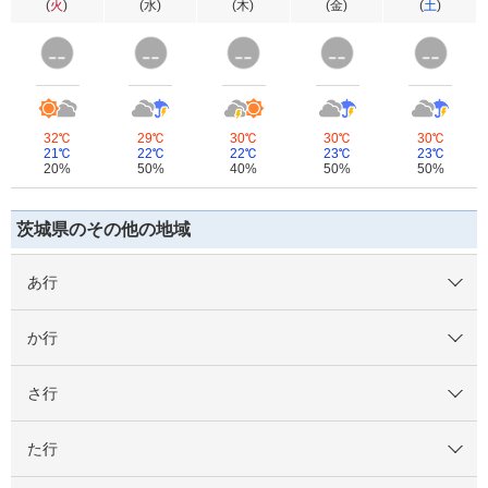
(
火
)
(
水
)
(
木
)
(
金
)
(
土
)
32℃
29℃
30℃
30℃
30℃
21℃
22℃
22℃
23℃
23℃
20%
50%
40%
50%
50%
茨城県のその他の地域
あ行
か行
さ行
た行