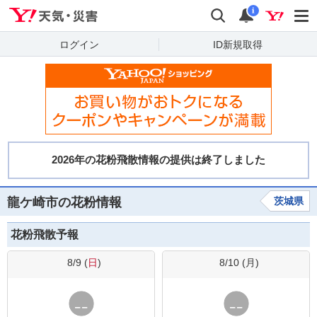
Yahoo!天気・災害
検索
通知
i
ログイン
ID新規取得
龍ケ崎市の花粉情報
茨城県
花粉飛散予報
8/9 (
日
)
8/10 (
月
)