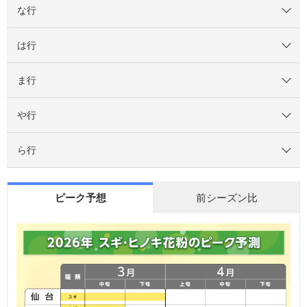
な行
は行
ま行
や行
ら行
ピーク予想
前シーズン比