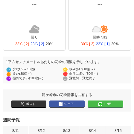
---
---
---
---
曇り
曇時々晴
33℃
[-2]
23℃
[-2]
20%
30℃
[-3]
22℃
[-1]
20%
1平方センチメートルあたりの花粉の個数を示しています。
少ない(～10個)
やや多い(10個～)
多い(30個～)
非常に多い(50個～)
極めて多い(100個～)
飛散前・飛散終了
龍ケ崎市の花粉情報を共有する
ポスト
シェア
LINE
週間予報
8/11
8/12
8/13
8/14
8/15