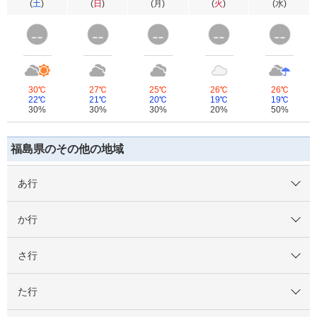
(
土
)
(
日
)
(
月
)
(
火
)
(
水
)
30℃
27℃
25℃
26℃
26℃
22℃
21℃
20℃
19℃
19℃
30%
30%
30%
20%
50%
福島県のその他の地域
あ行
か行
さ行
た行