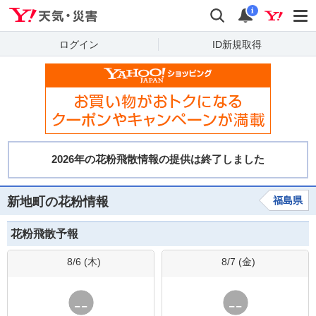
Yahoo!天気・災害
検索
通知
i
ログイン
ID新規取得
新地町の花粉情報
福島県
花粉飛散予報
8/6 (
木
)
8/7 (
金
)