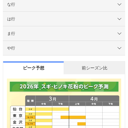
な行
は行
ま行
や行
ピーク予想
前シーズン比