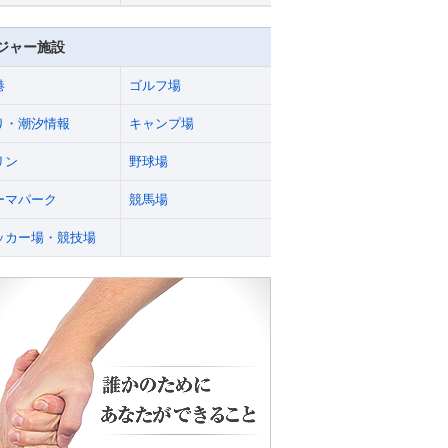
ジャー施設
港
ゴルフ場
り・潮汐情報
キャンプ場
リン
野球場
ーマパーク
競馬場
ッカー場・競技場