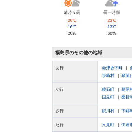
晴時々曇
曇一時雨
26℃
23℃
16℃
13℃
20%
60%
福島県のその他の地域
あ行
会津坂下町
泉崎村
猪苗
か行
鏡石町
葛尾
国見町
桑折
さ行
鮫川村
下郷
た行
只見町
伊達