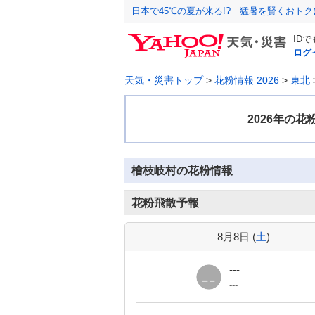
日本で45℃の夏が来る!? 猛暑を賢くおト
ID
ログ
天気・災害トップ
>
花粉情報 2026
>
東北
檜枝岐村の花粉情報
花粉飛散予報
8月8日 (
土
)
---
---