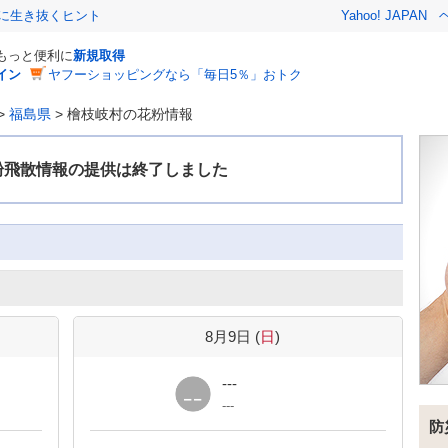
クに生き抜くヒント
Yahoo! JAPAN
でもっと便利に
新規取得
イン
ヤフーショッピングなら「毎日5％」おトク
>
福島県
>
檜枝岐村の花粉情報
8月9日 (
日
)
---
---
防