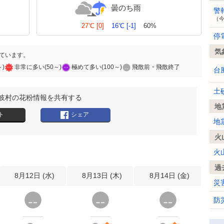
曇のち雨
警
（
27℃
[0]
16℃
[-1]
60%
停
気
ています。
～)
非常に多い(50～)
極めて多い(100～)
飛散前・飛散終了
台
土
岐村の花粉情報を共有する
地
ト
シェア
地
火
火
過
8月12日 (
水
)
8月13日 (
木
)
8月14日 (
金
)
災
防