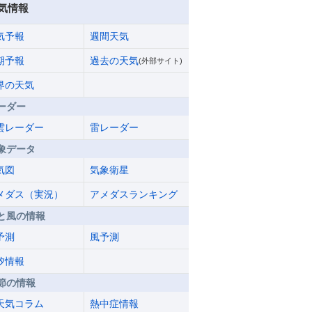
気情報
気予報
週間天気
期予報
過去の天気
(外部サイト)
界の天気
ーダー
雲レーダー
雷レーダー
象データ
気図
気象衛星
メダス（実況）
アメダスランキング
と風の情報
予測
風予測
汐情報
節の情報
天気コラム
熱中症情報