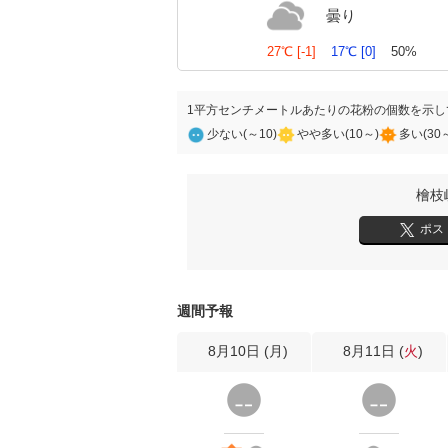
曇り
27℃
[-1]
17℃
[0]
50%
1平方センチメートルあたりの花粉の個数を示し
少ない(～10)
やや多い(10～)
多い(30
檜枝
ポス
週間予報
8月10日 (
月
)
8月11日 (
火
)