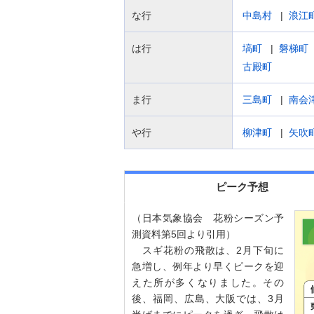
な行
中島村
浪江
は行
塙町
磐梯町
古殿町
ま行
三島町
南会
や行
柳津町
矢吹
ピーク予想
（日本気象協会 花粉シーズン予
測資料第5回より引用）
スギ花粉の飛散は、2月下旬に
急増し、例年より早くピークを迎
えた所が多くなりました。その
後、福岡、広島、大阪では、3月