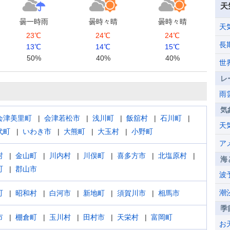
天
曇一時雨
曇時々晴
曇時々晴
天
23℃
24℃
24℃
長
13℃
14℃
15℃
50%
40%
40%
世
レ
雨
気
会津美里町
会津若松市
浅川町
飯舘村
石川町
天
代町
いわき市
大熊町
大玉村
小野町
ア
村
金山町
川内村
川俣町
喜多方市
北塩原村
海
町
郡山市
波
潮
町
昭和村
白河市
新地町
須賀川市
相馬市
季
市
棚倉町
玉川村
田村市
天栄村
富岡町
お