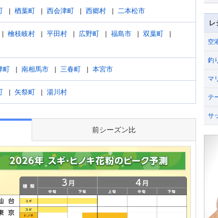
町
楢葉町
西会津町
西郷村
二本松市
レ
檜枝岐村
平田村
広野町
福島市
双葉町
空
釣
津町
南相馬市
三春町
本宮市
マ
町
矢祭町
湯川村
テ
サ
前シーズン比