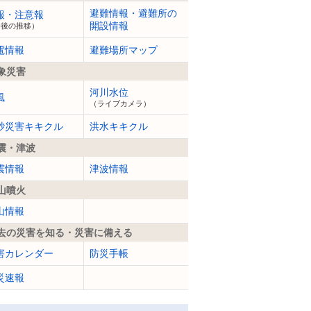
避難情報・避難所の
報・注意報
開設情報
今後の推移）
電情報
避難場所マップ
象災害
河川水位
風
（ライブカメラ）
砂災害キキクル
洪水キキクル
震・津波
震情報
津波情報
山噴火
山情報
去の災害を知る・災害に備える
害カレンダー
防災手帳
災速報