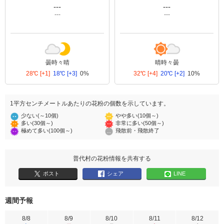
---
---
---
---
曇時々晴
晴時々曇
28℃
[+1]
18℃
[+3]
0%
32℃
[+4]
20℃
[+2]
10%
1平方センチメートルあたりの花粉の個数を示しています。
少ない(～10個)
やや多い(10個～)
多い(30個～)
非常に多い(50個～)
極めて多い(100個～)
飛散前・飛散終了
普代村の花粉情報を共有する
ポスト
シェア
LINE
週間予報
8/8
8/9
8/10
8/11
8/12