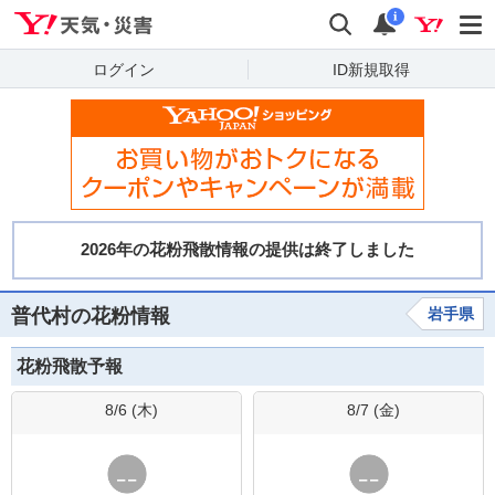
Yahoo!天気・災害
検索
通知
i
ログイン
ID新規取得
普代村の花粉情報
岩手県
花粉飛散予報
8/6 (
木
)
8/7 (
金
)