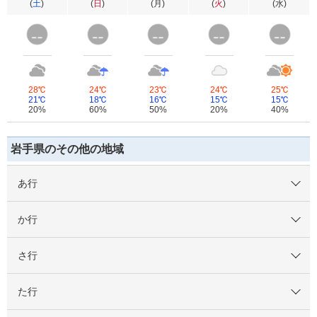
(
土
)
(
日
)
(
月
)
(
火
)
(
水
)
28℃
24℃
23℃
24℃
25℃
21℃
18℃
16℃
15℃
15℃
20%
60%
50%
20%
40%
岩手県のその他の地域
あ行
か行
さ行
た行