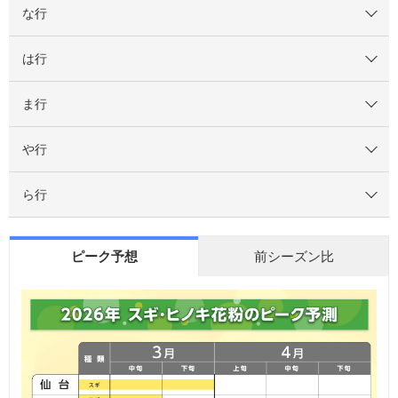
な行
は行
ま行
や行
ら行
ピーク予想
前シーズン比