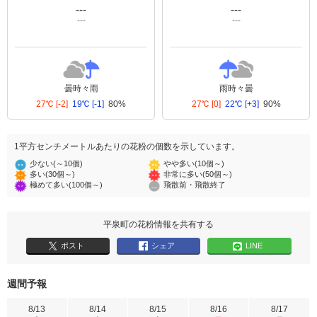
---
---
---
---
曇時々雨
雨時々曇
27℃
[-2]
19℃
[-1]
80%
27℃
[0]
22℃
[+3]
90%
1平方センチメートルあたりの花粉の個数を示しています。
少ない(～10個)
やや多い(10個～)
多い(30個～)
非常に多い(50個～)
極めて多い(100個～)
飛散前・飛散終了
平泉町の花粉情報を共有する
ポスト
シェア
LINE
週間予報
8/13
8/14
8/15
8/16
8/17