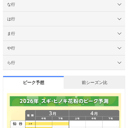
な行
は行
ま行
や行
ら行
ピーク予想
前シーズン比