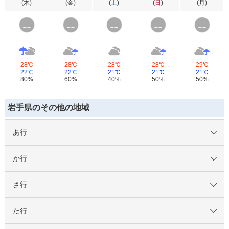
(
木
)
(
金
)
(
土
)
(
日
)
(
月
)
28℃
28℃
28℃
28℃
29℃
22℃
22℃
21℃
21℃
21℃
80%
60%
40%
50%
50%
岩手県のその他の地域
あ行
か行
さ行
た行