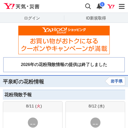
Yahoo!天気・災害
検索
通知
i
ログイン
ID新規取得
平泉町の花粉情報
岩手県
花粉飛散予報
8/11 (
火
)
8/12 (
水
)