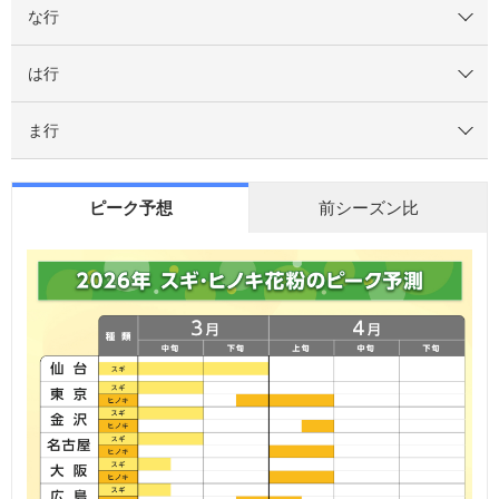
な行
は行
ま行
ピーク予想
前シーズン比