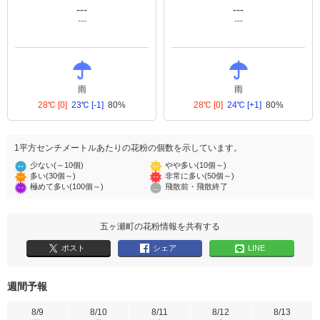
---
---
---
---
雨
雨
28℃
[0]
23℃
[-1]
80%
28℃
[0]
24℃
[+1]
80%
1平方センチメートルあたりの花粉の個数を示しています。
少ない(～10個)
やや多い(10個～)
多い(30個～)
非常に多い(50個～)
極めて多い(100個～)
飛散前・飛散終了
五ヶ瀬町の花粉情報を共有する
ポスト
シェア
LINE
週間予報
8/9
8/10
8/11
8/12
8/13