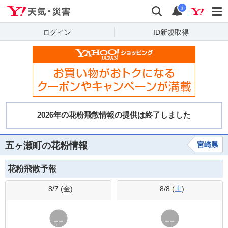
Yahoo!天気・災害
検索
通知
i
ログイン
ID新規取得
五ヶ瀬町の花粉情報
宮崎県
花粉飛散予報
8/7 (
金
)
8/8 (
土
)