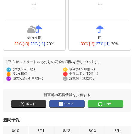
---
---
---
---
曇時々雨
雨
32℃
[+3]
28℃
[+1]
70%
30℃
[-2]
27℃
[-1]
70%
1平方センチメートルあたりの花粉の個数を示しています。
少ない(～10個)
やや多い(10個～)
多い(30個～)
非常に多い(50個～)
極めて多い(100個～)
飛散前・飛散終了
新富町の花粉情報を共有する
ポスト
シェア
LINE
週間予報
8/10
8/11
8/12
8/13
8/14