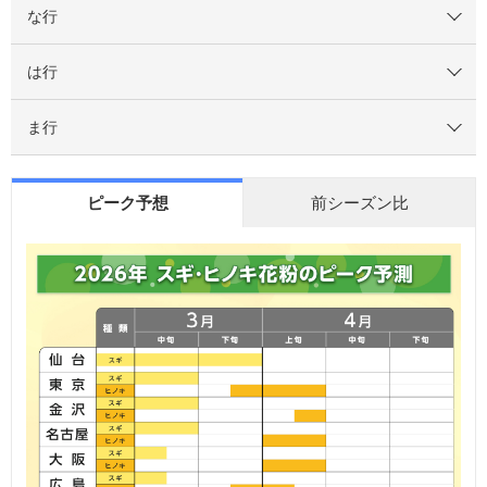
な行
は行
ま行
ピーク予想
前シーズン比