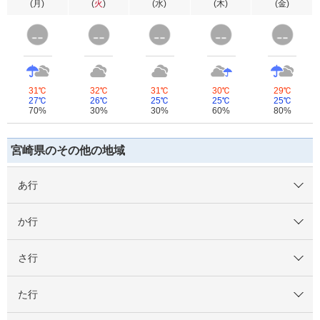
(
月
)
(
火
)
(
水
)
(
木
)
(
金
)
31℃
32℃
31℃
30℃
29℃
27℃
26℃
25℃
25℃
25℃
70%
30%
30%
60%
80%
宮崎県のその他の地域
あ行
か行
さ行
た行