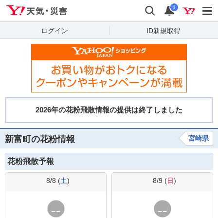
Yahoo!天気・災害
検索
通知
i
ログイン
ID新規取得
新富町の花粉情報
宮崎県
花粉飛散予報
8/8 (
土
)
8/9 (
日
)