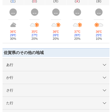
(
土
)
(
日
)
(
月
)
(
火
)
(
水
)
36℃
35℃
36℃
37℃
36℃
29℃
27℃
26℃
26℃
25℃
30%
20%
20%
20%
10%
佐賀県のその他の地域
あ行
か行
さ行
た行