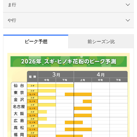
ま行
や行
ピーク予想
前シーズン比