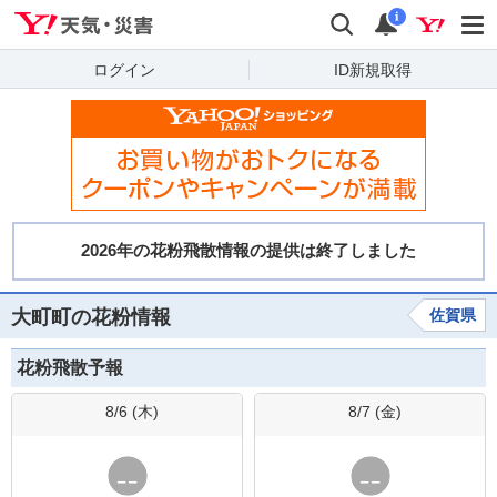
Yahoo!天気・災害
検索
通知
i
ログイン
ID新規取得
大町町の花粉情報
佐賀県
花粉飛散予報
8/6 (
木
)
8/7 (
金
)