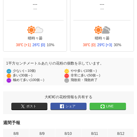
---
---
---
---
晴時々曇
晴時々曇
38℃
[+1]
26℃
[0]
10%
38℃
[0]
29℃
[+3]
30%
1平方センチメートルあたりの花粉の個数を示しています。
少ない(～10個)
やや多い(10個～)
多い(30個～)
非常に多い(50個～)
極めて多い(100個～)
飛散前・飛散終了
大町町の花粉情報を共有する
ポスト
シェア
LINE
週間予報
8/8
8/9
8/10
8/11
8/12