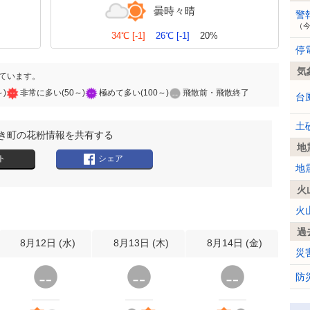
曇時々晴
警
（
34℃
[-1]
26℃
[-1]
20%
停
気
ています。
～)
非常に多い(50～)
極めて多い(100～)
飛散前・飛散終了
台
土
き町の花粉情報を共有する
地
ト
シェア
地
火
火
過
8月12日 (
水
)
8月13日 (
木
)
8月14日 (
金
)
災
防