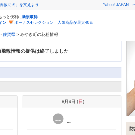
害救助犬」を支えよう
Yahoo! JAPAN
でもっと便利に
新規取得
イン
ボーナスセレクション 人気商品が最大40％
>
佐賀県
>
みやき町の花粉情報
8月9日 (
日
)
---
---
防