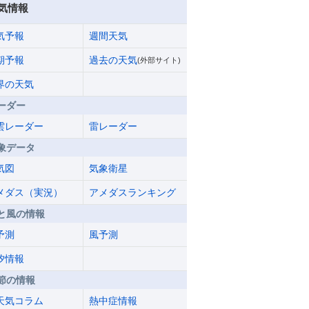
気情報
気予報
週間天気
期予報
過去の天気
(外部サイト)
界の天気
ーダー
雲レーダー
雷レーダー
象データ
気図
気象衛星
メダス（実況）
アメダスランキング
と風の情報
予測
風予測
汐情報
節の情報
天気コラム
熱中症情報