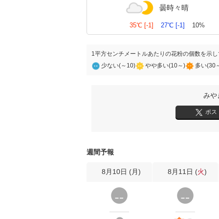
曇時々晴
35℃
[-1]
27℃
[-1]
10%
1平方センチメートルあたりの花粉の個数を示し
少ない(～10)
やや多い(10～)
多い(30
みや
ポス
週間予報
8月10日 (
月
)
8月11日 (
火
)