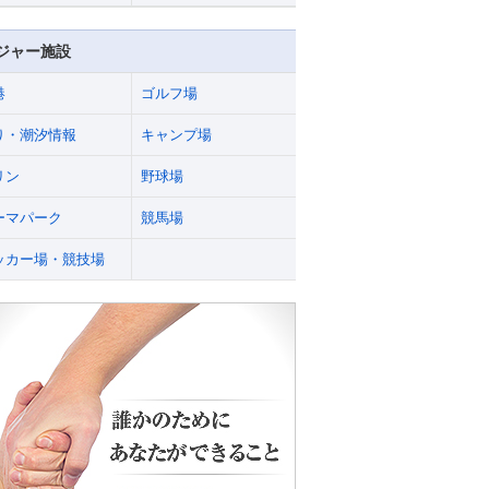
ジャー施設
港
ゴルフ場
り・潮汐情報
キャンプ場
リン
野球場
ーマパーク
競馬場
ッカー場・競技場