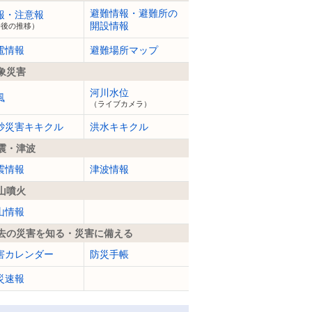
避難情報・避難所の
報・注意報
開設情報
今後の推移）
電情報
避難場所マップ
象災害
河川水位
風
（ライブカメラ）
砂災害キキクル
洪水キキクル
震・津波
震情報
津波情報
山噴火
山情報
去の災害を知る・災害に備える
害カレンダー
防災手帳
災速報