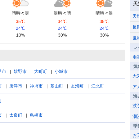
天
晴時々曇
曇時々晴
晴時々曇
天
35℃
34℃
35℃
長
24℃
24℃
24℃
10%
30%
30%
世
レ
雨
気
里市
嬉野市
大町町
小城市
天
町
唐津市
神埼市
基山町
玄海町
江北町
ア
海
町
波
市
太良町
鳥栖市
潮
季
お