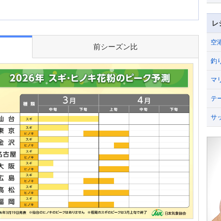
レ
空
前シーズン比
釣
マ
テ
サ