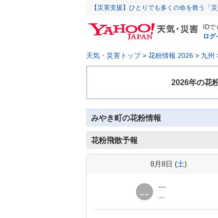
【災害支援】ひとりでも多くの命を救う「災
ID
ログ
天気・災害トップ
>
花粉情報 2026
>
九州
みやき町の花粉情報
花粉飛散予報
8月8日 (
土
)
---
---