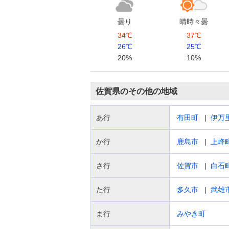
曇り
晴時々曇
34℃
37℃
26℃
25℃
20%
10%
佐賀県のその他の地域
あ行
有田町
伊万
か行
鹿島市
上峰
さ行
佐賀市
白石
た行
多久市
武雄
ま行
みやき町