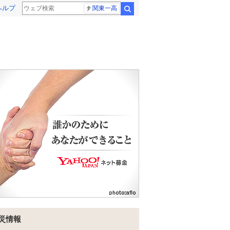
ヘルプ
関東一高
検索
災情報