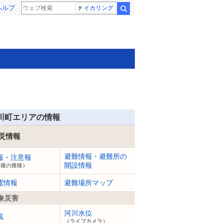
ヘルプ
イカリング
検索
川町エリアの情報
災情報
避難情報・避難所の
報・注意報
開設情報
今後の推移）
電情報
避難場所マップ
象災害
河川水位
風
（ライブカメラ）