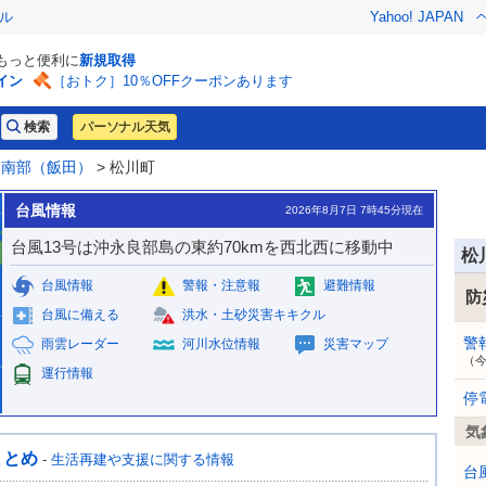
ル
Yahoo! JAPAN
でもっと便利に
新規取得
イン
［おトク］10％OFFクーポンあります
パーソナル天気
>
南部（飯田）
> 松川町
台風情報
2026年8月7日 7時45分現在
台風13号は沖永良部島の東約70kmを西北西に移動中
松
台風情報
警報・注意報
避難情報
防
台風に備える
洪水・土砂災害キキクル
警
雨雲レーダー
河川水位情報
災害マップ
（
運行情報
停
気
まとめ
-
生活再建や支援に関する情報
台