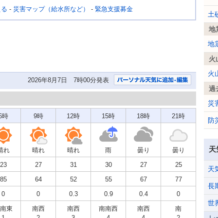
える
-
災害マップ（給水所など）
-
緊急支援募金
土
地
地
火
火
2026年8月7日 7時00分発表
過
災
6時
9時
12時
15時
18時
21時
防
天
晴れ
晴れ
晴れ
雨
曇り
曇り
23
27
31
30
27
25
天
85
64
52
55
67
77
長
0
0
0.3
0.9
0.4
0
世
南東
南西
南西
南南西
南西
南
1
2
3
4
4
2