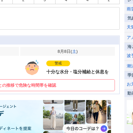
レ
雨
気
天
ア
海
8月8日(
土
)
波
警戒
潮
十分な水分・塩分補給と休息を
季
お
との推移で危険な時間帯を確認
動