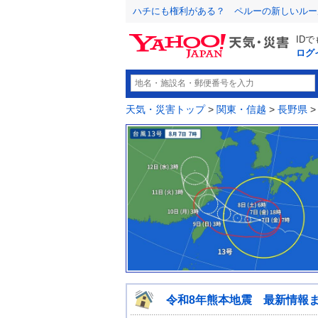
ハチにも権利がある？ ペルーの新しいルー
ID
ログ
天気・災害トップ
>
関東・信越
>
長野県
令和8年熊本地震 最新情報