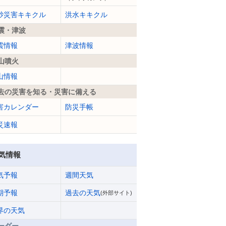
砂災害キキクル
洪水キキクル
震・津波
震情報
津波情報
山噴火
山情報
去の災害を知る・災害に備える
害カレンダー
防災手帳
災速報
気情報
気予報
週間天気
期予報
過去の天気
(外部サイト)
界の天気