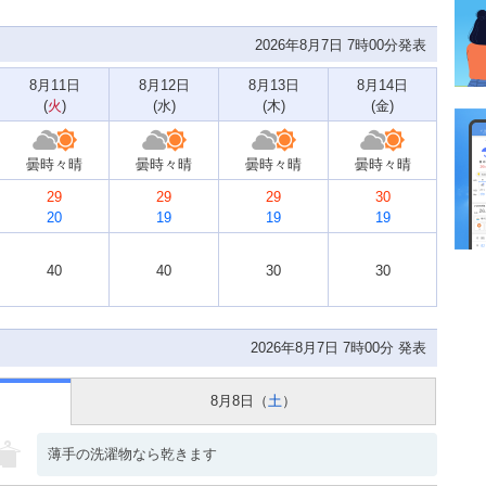
2026年8月7日 7時00分発表
8月11日
8月12日
8月13日
8月14日
(
火
)
(
水
)
(
木
)
(
金
)
曇時々晴
曇時々晴
曇時々晴
曇時々晴
29
29
29
30
20
19
19
19
40
40
30
30
2026年8月7日 7時00分 発表
8月8日（
土
）
薄手の洗濯物なら乾きます