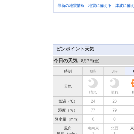
最新の地震情報
-
地震に備える
-
津波に備
ピンポイント天気
今日の天気
- 8月7日(
金
)
時刻
0時
3時
天気
晴れ
晴れ
気温（℃）
24
23
湿度（％）
77
79
降水量（mm）
0
0
風向
南南東
北西
東
風速（m/s）
1
1