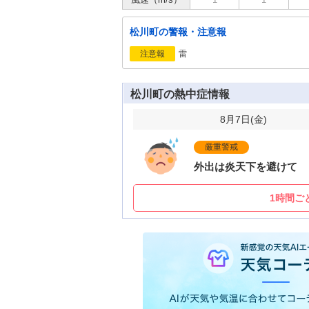
松川町の警報・注意報
雷
注意報
松川町の熱中症情報
8月7日(
金
)
厳重警戒
外出は炎天下を避けて
1時間ご