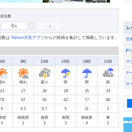
の実況数
0
--
人
人
レ
況数は
Yahoo!天気アプリ
からの投稿を集計して掲載しています。
空
釣
6時
9時
12時
15時
18時
21時
マ
テ
晴れ
晴れ
曇り
雨
雨
雨
サ
23
27
30
29
25
23
79
67
55
62
77
80
0
0.1
0.7
5
11
2
静穏
南南西
南西
南西
南南東
東
0
2
3
3
4
2