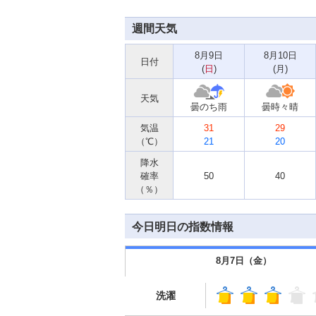
週間天気
8月9日
8月10日
日付
(
日
)
(
月
)
天気
曇のち雨
曇時々晴
気温
31
29
（℃）
21
20
降水
確率
50
40
（％）
今日明日の指数情報
8月7日（
金
）
洗濯