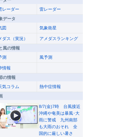
ーダー
雲レーダー
雷レーダー
象データ
気図
気象衛星
メダス（実況）
アメダスランキング
と風の情報
予測
風予測
汐情報
節の情報
天気コラム
熱中症情報
画
8/7(金)7時 台風接近
沖縄や奄美は暴風･大
雨に警戒 九州南部
も大雨のおそれ 全
国的に厳しい暑さ