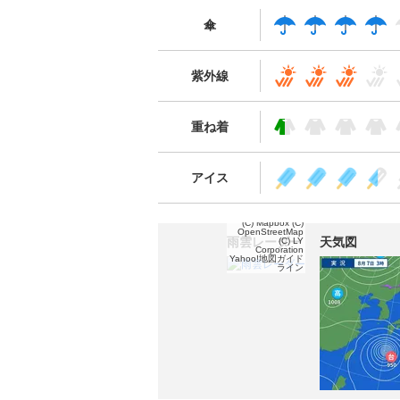
傘
紫外線
重ね着
アイス
(C) Mapbox
(C)
OpenStreetMap
雨雲レーダー
天気図
(C) LY
Corporation
Yahoo!地図ガイド
ライン