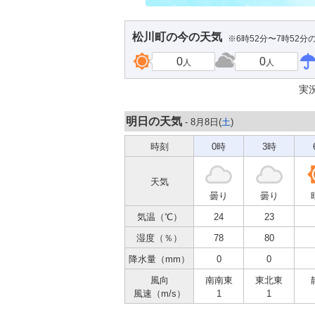
松川町
の今の天気
※6時52分〜7時52分
0
0
人
人
実
明日の天気
- 8月8日(
土
)
時刻
0時
3時
天気
曇り
曇り
気温（℃）
24
23
湿度（％）
78
80
降水量（mm）
0
0
風向
南南東
東北東
風速（m/s）
1
1