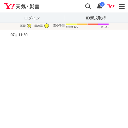
Yahoo!天気・災害
検索
通知
i
ログイン
ID新規取得
凡例
07
11:30
日