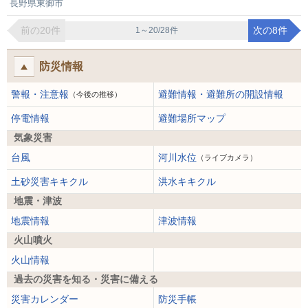
長野県東御市
前の20件
次の8件
1～20/28件
防災情報
警報・注意報
避難情報・避難所の開設情報
（今後の推移）
停電情報
避難場所マップ
気象災害
台風
河川水位
（ライブカメラ）
土砂災害キキクル
洪水キキクル
地震・津波
地震情報
津波情報
火山噴火
火山情報
過去の災害を知る・災害に備える
災害カレンダー
防災手帳