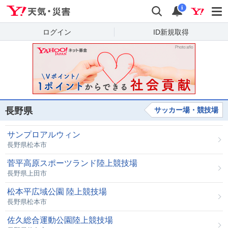
Yahoo!天気・災害
検索
通知
i
ログイン
ID新規取得
長野県
サッカー場・競技場
サンプロアルウィン
長野県松本市
菅平高原スポーツランド陸上競技場
長野県上田市
松本平広域公園 陸上競技場
長野県松本市
佐久総合運動公園陸上競技場