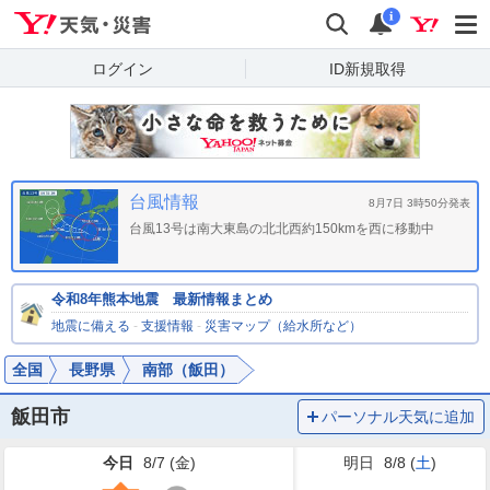
Yahoo!天気・災害
検索
通知
i
ログイン
ID新規取得
台風情報
8月7日 3時50分発表
台風13号は南大東島の北北西約150kmを西に移動中
令和8年熊本地震 最新情報まとめ
地震に備える
-
支援情報
-
災害マップ（給水所など）
全国
長野県
南部（飯田）
飯田市
パーソナル天気に追加
今日
8/7 (
金
)
明日
8/8 (
土
)