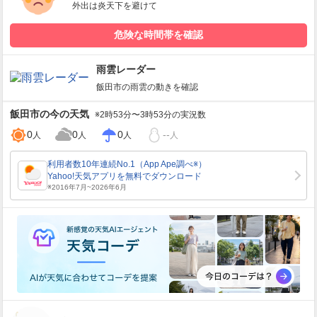
外出は炎天下を避けて
危険な時間帯を確認
雨雲レーダー
飯田市
の雨雲の動きを確認
飯田市
の今の天気
※2時53分〜3時53分の実況数
0
0
0
--
人
人
人
人