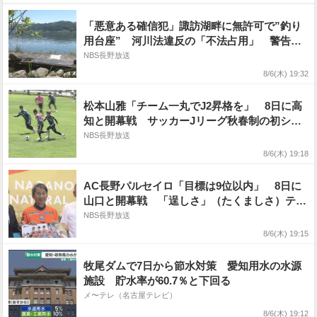
で 気象庁
「悪意ある確信犯」諏訪湖畔に無許可で”釣り
用台座” 河川法違反の「不法占用」 警告書
を張るが、はがされる 期限を過ぎても、名乗
NBS長野放送
り出ず「そのまま」 長野県が撤去
8/6(木) 19:32
松本山雅「チーム一丸でJ2昇格を」 8日に高
知と開幕戦 サッカーJリーグ秋春制の初シー
ズン「気候が全く違う、しっかり強い気持ちで
NBS長野放送
戦う」
8/6(木) 19:18
AC長野パルセイロ「目標は9位以内」 8日に
山口と開幕戦 「逞しさ」（たくましさ）テー
マに1桁順位を目指す「相手のボールを積極的
NBS長野放送
に奪うサッカーを」
8/6(木) 19:15
牧尾ダムで7日から節水対策 愛知用水の水源
施設 貯水率が60.7％と下回る
メ〜テレ（名古屋テレビ）
8/6(木) 19:12