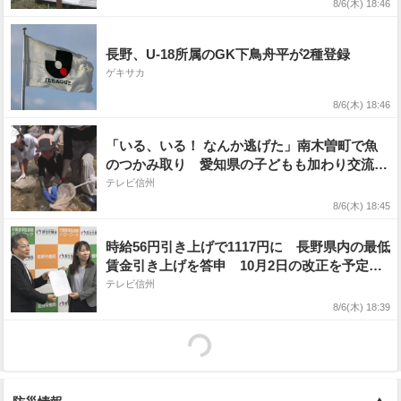
8/6(木) 18:46
長野、U-18所属のGK下鳥舟平が2種登録
ゲキサカ
8/6(木) 18:46
「いる、いる！ なんか逃げた」南木曽町で魚
のつかみ取り 愛知県の子どもも加わり交流
取った魚は塩焼きで 新しい夏の思い出もゲッ
テレビ信州
ト！【長野】
8/6(木) 18:45
時給56円引き上げで1117円に 長野県内の最低
賃金引き上げを答申 10月2日の改正を予定
長野労働局「大変有意義な決定」【長野】
テレビ信州
8/6(木) 18:39