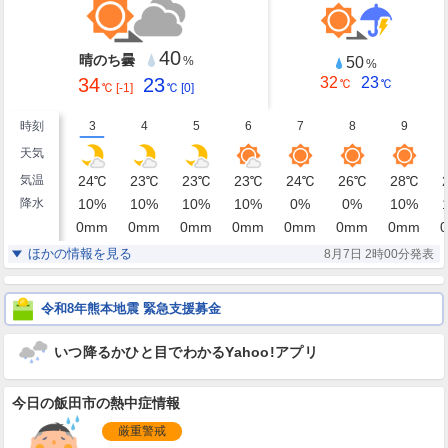
40
晴のち曇
50
%
%
34
23
32
23
℃
℃
℃
[-1]
℃
[0]
時刻
3
4
5
6
7
8
9
天気
気温
24
℃
23
℃
23
℃
23
℃
24
℃
26
℃
28
℃
降水
10
%
10
%
10
%
10
%
0
%
0
%
10
%
0
mm
0
mm
0
mm
0
mm
0
mm
0
mm
0
mm
0
湿度
75
75
74
75
74
69
62
%
%
%
%
%
%
%
ほかの情報を見る
8月7日 2時00分発表
静穏
北北東
北北西
西北西
南
南南東
南南西
風
0
1
1
1
1
1
2
m/s
m/s
m/s
m/s
m/s
m/s
m/s
令和8年熊本地震 緊急支援募金
いつ降るかひと目でわかるYahoo!アプリ
今日の飯田市の熱中症情報
厳重警戒