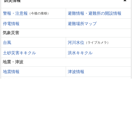
防災情報
警報・注意報
避難情報・避難所の開設情報
（今後の推移）
停電情報
避難場所マップ
気象災害
台風
河川水位
（ライブカメラ）
土砂災害キキクル
洪水キキクル
地震・津波
地震情報
津波情報
火山噴火
火山情報
過去の災害を知る・災害に備える
災害カレンダー
防災手帳
防災速報