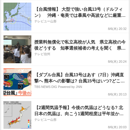
【台風情報】 大型で強い台風13号（ドルフィ
ン） 沖縄・奄美では暴風や高波などに厳重に
警戒 最大瞬間風速60 m/s 台風15号の今後は
テレビユー山形
どうなる? 進路予想・勢力を詳しく 今後の全
8/6(木) 20:32
国の天気を画像で 気象庁
授業料無償化で私立高校が人気 県立高校の今
後どうする 知事選候補者の考えを聞く 県は
統廃合などで高校再編進める【長野】
テレビ信州
8/6(木) 20:24
【ダブル台風】台風13号はあす（7日）沖縄直
撃へ 熊本への影響は? 台風15号はいつ?どこに
接近?【Nスタ解説】
TBS NEWS DIG Powered by JNN
8/6(木) 20:13
【2週間気温予報】今後の気温はどうなる? 北
日本の気温は、向こう1週間程度は平年並か低
い日が多い予報 その後は平年並か高い予報
テレビユー山形
熱中症などに注意 今後の全国の天気を画像
8/6(木) 20:03