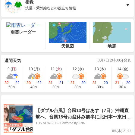
指数
洗濯・紫外線などの役立ち情報
雨雲レーダー
天気図
地震
週間天気
8月7日 2時00分発表
9 (
日
)
10 (
月
)
11 (
火
)
12 (
水
)
13 (
木
)
14 (
金
)
32
22
30
22
31
21
31
20
31
20
31
20
50
40
30
30
30
30
％
％
％
％
％
％
【ダブル台風】台風13号はあす（7日）沖縄直
撃へ、台風15号お盆休み前半に北日本〜東日本
に接近するおそれ【Nスタ解説】
TBS NEWS DIG Powered by JNN
8/6(木) 21:14