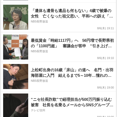
「遺体も遺骨も遺品も何もない」4歳で被爆の
女性 亡くなった祖父思い、平和への訴え「日
本は核兵器の残酷さを世界に伝える義務と責任
NBS長野放送
を持っている」 広島の原爆投下から81年
8/6(木) 19:11
最低賃金「時給1117円」へ 56円増で長野県初
の「1100円超」 審議会が答申 “引き上げ求
める”労働者側と“経営への影響を心配”使用者
NBS長野放送
側で意見の隔たりも「中東情勢や物価高の中で
8/6(木) 19:10
大変難しい判断」
上松町出身の16歳「床山」の道へ 名門・出羽
海部屋に入門 結えるまで5～10年…憧れの
「大銀杏」結える日を目指して 故郷で決意表
NBS長野放送
明「立派な床山に」
8/6(木) 19:00
“ニセ社長詐欺”で経理担当が500万円振り込む
被害 社長を名乗るメールからSNSグループ作
成【長野】
テレビ信州