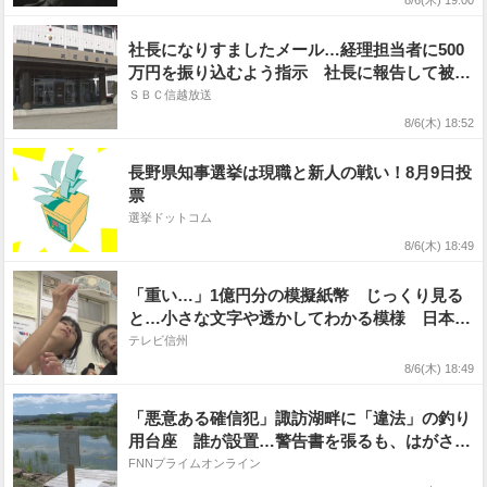
8/6(木) 19:00
社長になりすましたメール…経理担当者に500
万円を振り込むよう指示 社長に報告して被害
が判明 アウトドア事業会社が現金をだまし取
ＳＢＣ信越放送
られる 長野
8/6(木) 18:52
長野県知事選挙は現職と新人の戦い！8月9日投
票
選挙ドットコム
8/6(木) 18:49
「重い…」1億円分の模擬紙幣 じっくり見る
と…小さな文字や透かしてわかる模様 日本銀
行で親子がお金について学ぶ【長野】
テレビ信州
8/6(木) 18:49
「悪意ある確信犯」諏訪湖畔に「違法」の釣り
用台座 誰が設置…警告書を張るも、はがされ
る 期限を過ぎても「そのまま」 長野県が撤
FNNプライムオンライン
去「許可なく構造物を設置することはやめて」