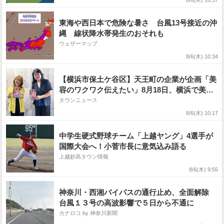
8/6(木) 10:37
時発表】
東海や西日本で危険な暑さ 台風13号接近の沖
縄 線状降水帯発生のおそれも
ウェザーマップ
8/6(木) 10:34
【横浜市保土ケ谷区】天王町の企業が企画「美
容のワクワク伝えたい」8月18日、横浜で美容
イベント「美バズ」
タウンニュース
8/6(木) 10:17
中学生硬式野球チーム「上越ヤング」4選手が
国際大会へ！小菅市長に意気込み語る
上越妙高タウン情報
8/6(木) 9:55
神奈川・西湘バイパスの通行止め、全面解除
台風１３号の高波影響で５日から不通に
カナロコ by 神奈川新聞