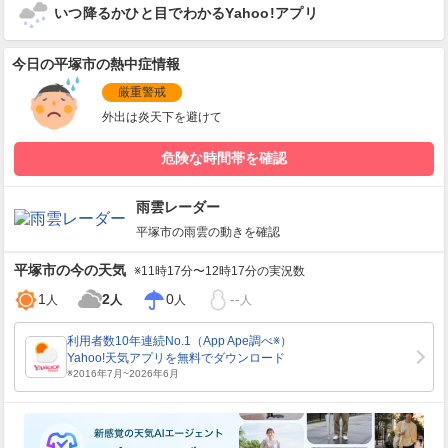
いつ降るかひと目でわかるYahoo!アプリ
今日の平塚市の熱中症情報
厳重警戒
外出は炎天下を避けて
危険な時間帯を確認
雨雲レーダー
平塚市
の雨雲の動きを確認
平塚市
の今の天気
※11時17分〜12時17分の実況数
1
2
0
--
人
人
人
人