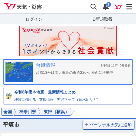
Yahoo!天気・災害
検索
通知
i
ログイン
ID新規取得
台風情報
8月6日 11時45分発表
台風13号は南大東島の東約220kmを西に移動中
令和8年熊本地震 最新情報まとめ
地震に備える
-
支援情報
-
災害マップ（給水所など）
全国
神奈川県
東部（横浜）
平塚市
パーソナル天気に追加