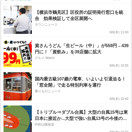
午前10時20分・気象庁発表）
【横浜市鶴見区】区役所の証明発行窓口を統
合 効果検証して全区展開へ
タウンニュース
8/6(木) 11:00
資さんうどん「生ビール（中）」が559円→439
円に！「資飲み」を39店舗に拡大
グルメ Watch
8/6(木) 10:55
国内最古級107歳の電車、いよいよ引退迫る！
「窓全開」で走る特別列車を運行
乗りものニュース
8/6(木) 10:42
【トリプル⇒ダブル台風】大型の台風15号は東
日本に接近か...大型で強い台風13号の今後の進
路は?台風14号は熱帯低気圧に 雨・風シミュ
RSK山陽放送
レーションを確認【気象庁台風情報 6日午前10