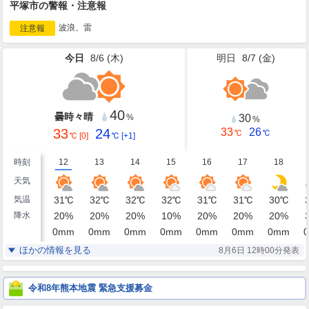
平塚市の警報・注意報
波浪、雷
注意報
今日
8/6 (
木
)
明日
8/7 (
金
)
40
曇時々晴
30
%
%
33
24
33
26
℃
℃
℃
[0]
℃
[+1]
時刻
12
13
14
15
16
17
18
天気
気温
31
℃
32
℃
32
℃
32
℃
31
℃
31
℃
30
℃
降水
20
%
20
%
20
%
10
%
20
%
20
%
20
%
0
mm
0
mm
0
mm
0
mm
0
mm
0
mm
0
mm
0
湿度
66
64
64
66
67
69
72
%
%
%
%
%
%
%
ほかの情報を見る
8月6日 12時00分発表
北東
東北東
南東
南東
南南東
南
南
風
2
1
2
2
2
2
2
m/s
m/s
m/s
m/s
m/s
m/s
m/s
令和8年熊本地震 緊急支援募金