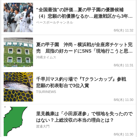
“全国最強”の評価…夏の甲子園の優勝候補
（4）悲願の初優勝なるか…超激戦区から3年連
続出場に
ベースボールチャンネル
8/6(木) 11:32
夏の甲子園 沖尚－横浜戦が全座席チケット完
売 屈指の好カードにSNS「現地行こうと思っ
たけど残念」
沖縄タイムス
8/6(木) 11:31
千早川マス釣り場で『Tクランカップ』参戦
悲願の初表彰台で3位入賞
TSURINEWS
8/6(木) 11:30
里見義康は「小田原遅参」で領地を失ったので
はない？上総没収の本当の理由とは？
渡邊大門
8/6(木) 11:30