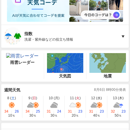
指数
洗濯・紫外線などの役立ち情報
雨雲レーダー
天気図
地震
週間天気
8月6日 8時00分発表
8 (
土
)
9 (
日
)
10 (
月
)
11 (
火
)
12 (
水
)
13 (
木
)
34
26
34
25
31
24
31
23
31
23
32
23
10
30
30
20
40
50
％
％
％
％
％
％