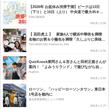
【2026年 お盆休み渋滞予測】ピークは13日
（下り）と15日（上り） 中央道で最大45キロ
の激しい渋滞も（日付別・主要渋滞ポイント）
RSK山陽放送
8/6(木) 12:00
【 花田虎上 】 家族4人で横浜中華街を満喫
名物のお粥＆小籠包を満喫「久しぶりに美味し
いお粥を食べました」
TBS NEWS DIG Powered by JNN
8/6(木) 11:56
QuizKnock東問さん＆言さんと田村正資さんが
案内！ 「よみうりランド」で遊びながら自由
研究が進む期間限定イベントが開催
HugKum
8/6(木) 11:53
ローソン、「ハッピーローソンタウン」東日本
1号店を都内に
食品産業新聞社ニュースWEB
8/6(木) 11:37