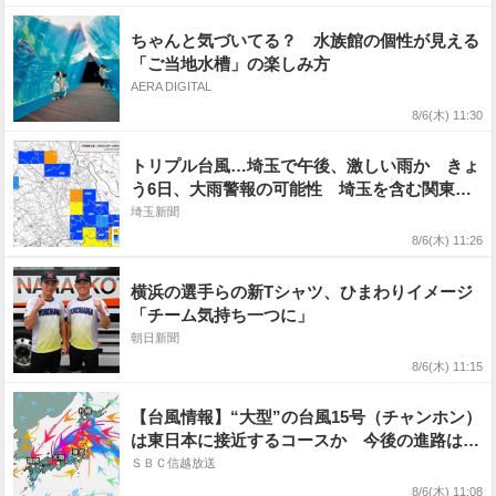
ちゃんと気づいてる？ 水族館の個性が見える
「ご当地水槽」の楽しみ方
AERA DIGITAL
8/6(木) 11:30
トリプル台風…埼玉で午後、激しい雨か きょ
う6日、大雨警報の可能性 埼玉を含む関東
圏、台風の予報円に入った
埼玉新聞
8/6(木) 11:26
横浜の選手らの新Tシャツ、ひまわりイメージ
「チーム気持ち一つに」
朝日新聞
8/6(木) 11:15
【台風情報】“大型”の台風15号（チャンホン）
は東日本に接近するコースか 今後の進路は?
勢力は?【16日（日）までの雨風シミュレーシ
ＳＢＣ信越放送
ョン画像掲載】お盆の天気に影響するか（6日
8/6(木) 11:08