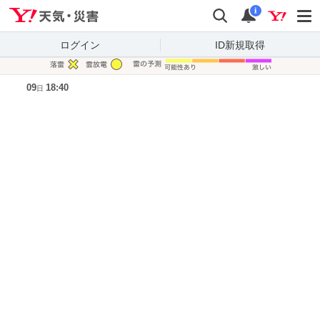
Yahoo!天気・災害
検索
通知
i
ログイン
ID新規取得
凡例
09
18:40
日