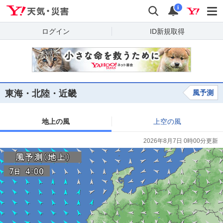
Yahoo!天気・災害
検索
通知
i
ログイン
ID新規取得
東海・北陸・近畿
風予測
地上の風
上空の風
2026年8月7日 0時00分更新