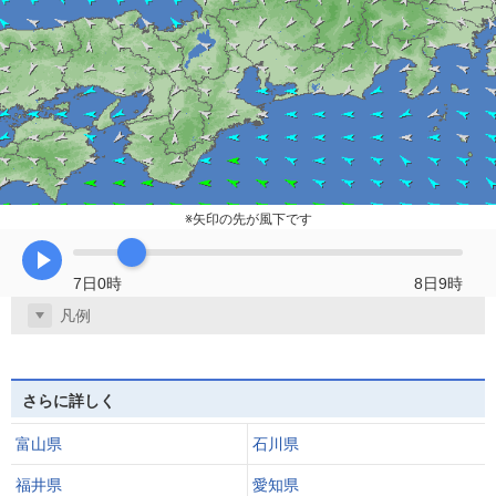
※矢印の先が風下です
再生
7日0時
8日9時
凡例
さらに詳しく
富山県
石川県
福井県
愛知県