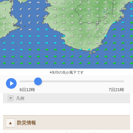
※矢印の先が風下です
再生
6日12時
7日21時
凡例
防災情報