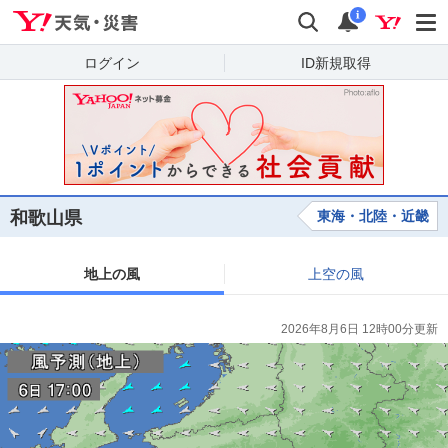
Yahoo!天気・災害
検索
通知
i
ログイン
ID新規取得
和歌山県
東海・北陸・近畿
地上の風
上空の風
2026年8月6日 12時00分更新