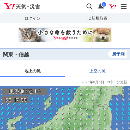
Yahoo!天気・災害
検索
通知
i
ログイン
ID新規取得
関東・信越
風予測
地上の風
上空の風
2026年8月6日 12時00分更新