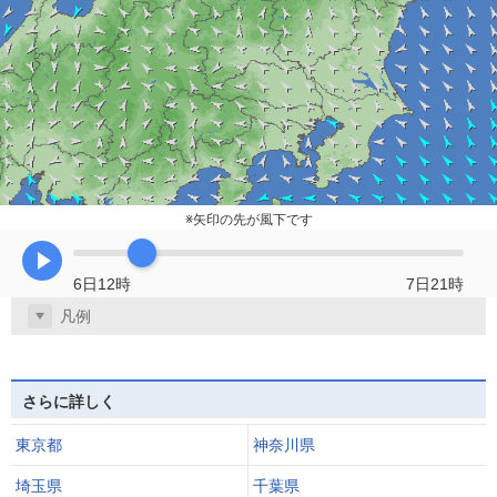
※矢印の先が風下です
再生
6日12時
7日21時
凡例
さらに詳しく
東京都
神奈川県
埼玉県
千葉県