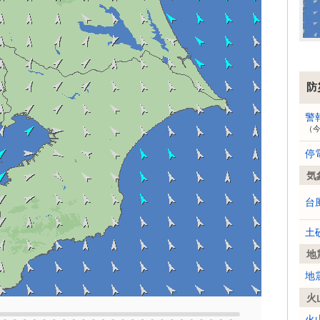
防
警
（
停
気
台
土
地
地
火
火