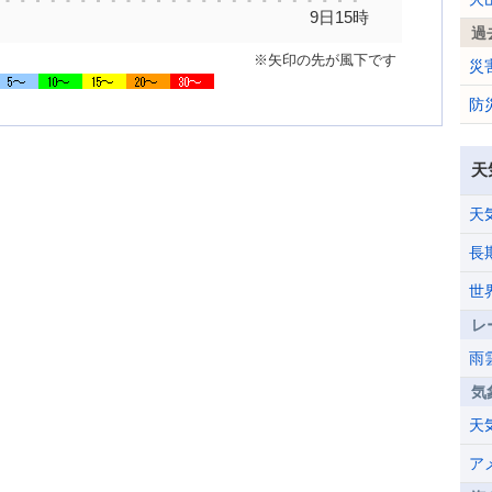
9日15時
過
※矢印の先が風下です
災
防
天
天
長
世
レ
雨
気
天
ア