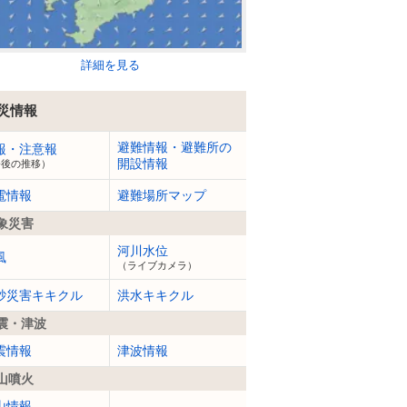
詳細を見る
災情報
避難情報・避難所の
報・注意報
開設情報
今後の推移）
電情報
避難場所マップ
象災害
河川水位
風
（ライブカメラ）
砂災害キキクル
洪水キキクル
震・津波
震情報
津波情報
山噴火
山情報