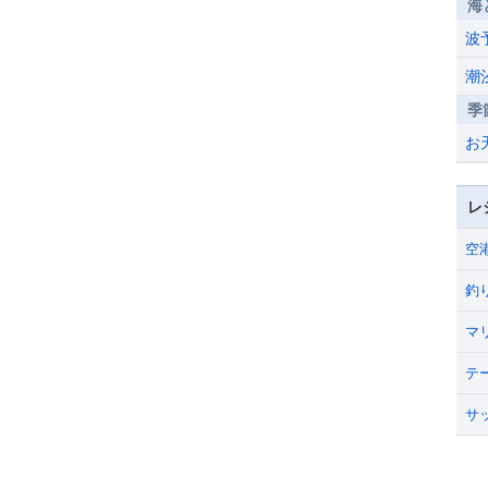
海
波
潮
季
お
レ
空
釣
マ
テ
サ