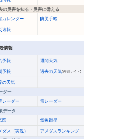
去の災害を知る・災害に備える
害カレンダー
防災手帳
災速報
気情報
気予報
週間天気
期予報
過去の天気
(外部サイト)
界の天気
ーダー
雲レーダー
雷レーダー
象データ
気図
気象衛星
メダス（実況）
アメダスランキング