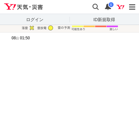
Yahoo!天気・災害
検索
通知
i
ログイン
ID新規取得
凡例
08
01:50
日