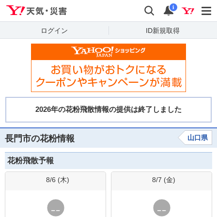
Yahoo!天気・災害
検索
通知
i
ログイン
ID新規取得
長門市の花粉情報
山口県
花粉飛散予報
8/6 (
木
)
8/7 (
金
)