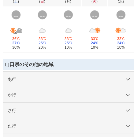
(
土
)
(
日
)
(
月
)
(
火
)
(
水
)
36℃
33℃
33℃
33℃
33℃
27℃
25℃
25℃
24℃
24℃
30%
20%
10%
10%
10%
山口県のその他の地域
あ行
か行
さ行
た行