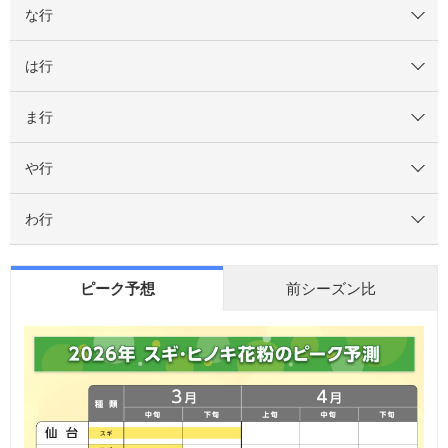
な行
は行
ま行
や行
わ行
ピーク予想
前シーズン比