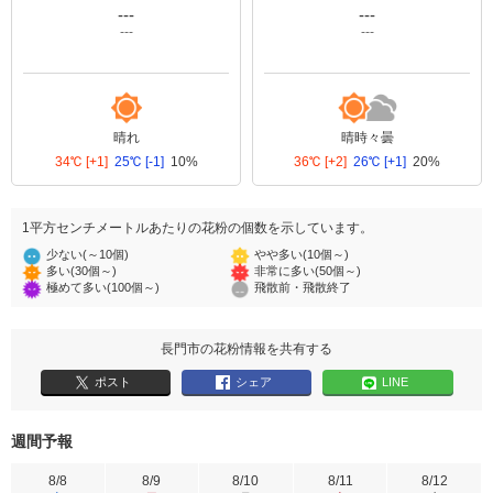
---
---
---
---
晴れ
晴時々曇
34℃
[+1]
25℃
[-1]
10%
36℃
[+2]
26℃
[+1]
20%
1平方センチメートルあたりの花粉の個数を示しています。
少ない(～10個)
やや多い(10個～)
多い(30個～)
非常に多い(50個～)
極めて多い(100個～)
飛散前・飛散終了
長門市の花粉情報を共有する
ポスト
シェア
LINE
週間予報
8/8
8/9
8/10
8/11
8/12