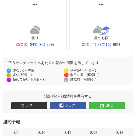
---
---
---
---
曇り
曇のち雨
35℃
[0]
24℃
[+2]
20%
31℃
[-4]
23℃
[-1]
60%
1平方センチメートルあたりの花粉の個数を示しています。
少ない(～10個)
やや多い(10個～)
多い(30個～)
非常に多い(50個～)
極めて多い(100個～)
飛散前・飛散終了
湯沢町の花粉情報を共有する
ポスト
シェア
LINE
週間予報
8/9
8/10
8/11
8/12
8/13