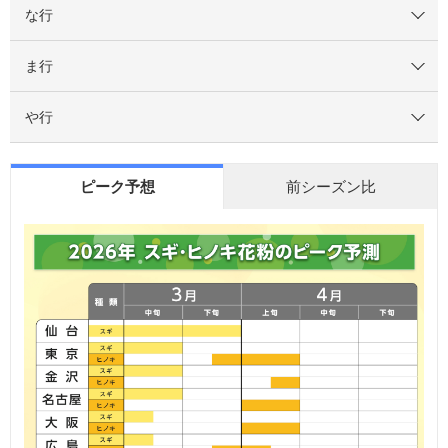
な行
ま行
や行
ピーク予想
前シーズン比