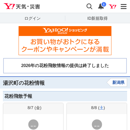
Yahoo!天気・災害
検索
通知
i
ログイン
ID新規取得
湯沢町の花粉情報
新潟県
花粉飛散予報
8/7 (
金
)
8/8 (
土
)