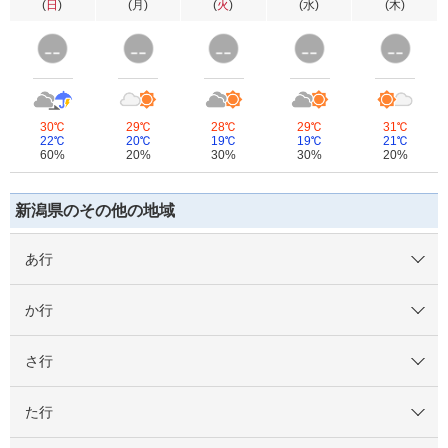
(
日
)
(
月
)
(
火
)
(
水
)
(
木
)
30℃
29℃
28℃
29℃
31℃
22℃
20℃
19℃
19℃
21℃
60%
20%
30%
30%
20%
新潟県のその他の地域
あ行
か行
さ行
た行