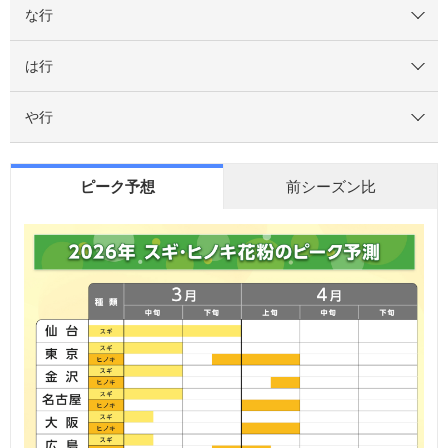
な行
は行
や行
ピーク予想
前シーズン比