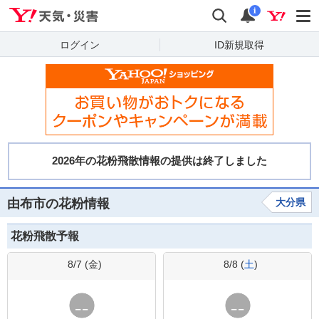
Yahoo!天気・災害
検索
通知
i
ログイン
ID新規取得
由布市の花粉情報
大分県
花粉飛散予報
8/7 (
金
)
8/8 (
土
)