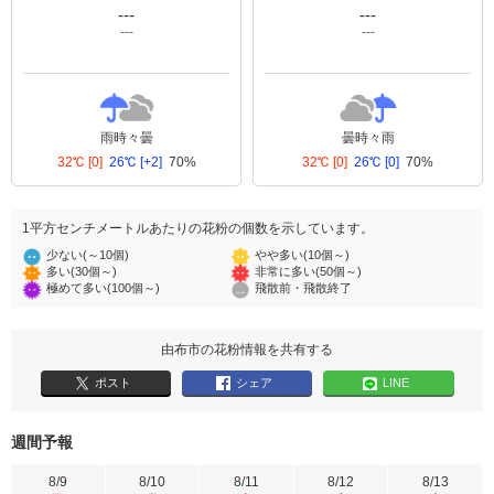
---
---
---
---
雨時々曇
曇時々雨
32℃
[0]
26℃
[+2]
70%
32℃
[0]
26℃
[0]
70%
1平方センチメートルあたりの花粉の個数を示しています。
少ない(～10個)
やや多い(10個～)
多い(30個～)
非常に多い(50個～)
極めて多い(100個～)
飛散前・飛散終了
由布市の花粉情報を共有する
ポスト
シェア
LINE
週間予報
8/9
8/10
8/11
8/12
8/13