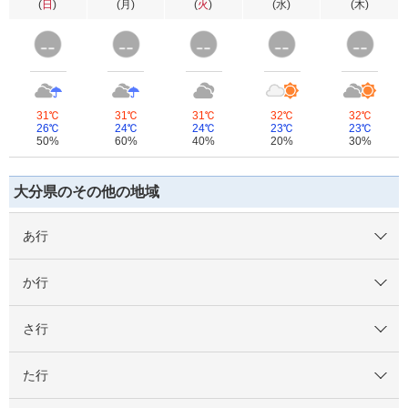
(
日
)
(
月
)
(
火
)
(
水
)
(
木
)
31℃
31℃
31℃
32℃
32℃
26℃
24℃
24℃
23℃
23℃
50%
60%
40%
20%
30%
大分県のその他の地域
あ行
か行
さ行
た行