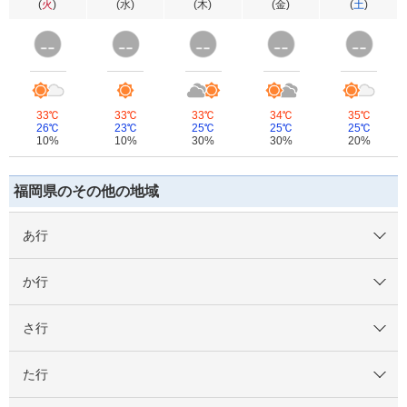
(
火
)
(
水
)
(
木
)
(
金
)
(
土
)
33℃
33℃
33℃
34℃
35℃
26℃
23℃
25℃
25℃
25℃
10%
10%
30%
30%
20%
福岡県のその他の地域
あ行
か行
さ行
た行