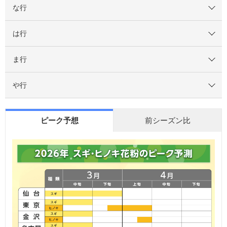
な行
は行
ま行
や行
ピーク予想
前シーズン比