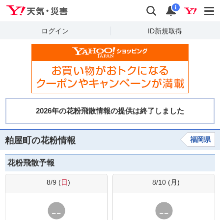
Yahoo!天気・災害
検索
通知
i
ログイン
ID新規取得
粕屋町の花粉情報
福岡県
花粉飛散予報
8/9 (
日
)
8/10 (
月
)