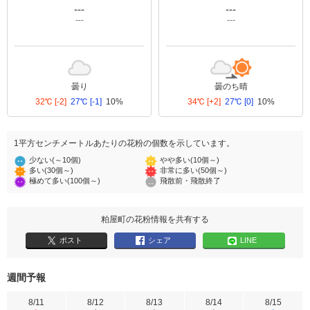
---
---
---
---
曇り
曇のち晴
32℃
[-2]
27℃
[-1]
10%
34℃
[+2]
27℃
[0]
10%
1平方センチメートルあたりの花粉の個数を示しています。
少ない(～10個)
やや多い(10個～)
多い(30個～)
非常に多い(50個～)
極めて多い(100個～)
飛散前・飛散終了
粕屋町の花粉情報を共有する
ポスト
シェア
LINE
週間予報
8/11
8/12
8/13
8/14
8/15