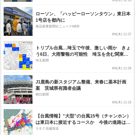
8/6(木) 12:10
ローソン、「ハッピーローソンタウン」東日本
1号店を都内に
食品産業新聞社ニュースWEB
8/6(木) 11:37
トリプル台風…埼玉で午後、激しい雨か きょ
う6日、大雨警報の可能性 埼玉を含む関東
圏、台風の予報円に入った
埼玉新聞
8/6(木) 11:26
J1鹿島の新スタジアム整備、来春に基本計画
案 茨城県有識者会議
朝日新聞
8/6(木) 11:15
【台風情報】“大型”の台風15号（チャンホン）
は東日本に接近するコースか 今後の進路は?
勢力は?【16日（日）までの雨風シミュレーシ
ＳＢＣ信越放送
ョン画像掲載】お盆の天気に影響するか（6日