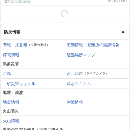
8/6(木) 11:08
午前10時20分・気象庁発表）14号は熱帯低気圧
に変わる
防災情報
警報・注意報
避難情報・避難所の開設情報
（今後の推移）
停電情報
避難場所マップ
気象災害
台風
河川水位
（ライブカメラ）
土砂災害キキクル
洪水キキクル
地震・津波
地震情報
津波情報
火山噴火
火山情報
過去の災害を知る・災害に備える