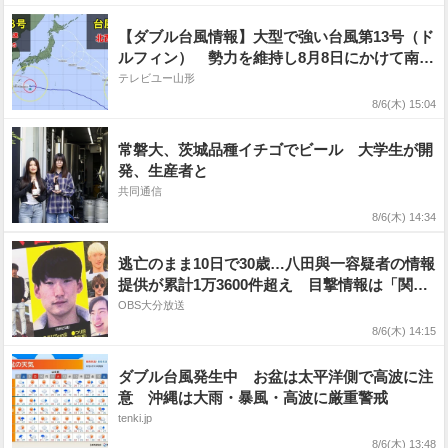
接近か《雨・風シミュレーションと全国の週間
予報》
【ダブル台風情報】大型で強い台風第13号（ド
ルフィン） 勢力を維持し8月8日にかけて南西
諸島に接近か 沖縄、奄美、九州で暴風や大雨
テレビユー山形
に警戒 台風第15号（チャンホン）は北西へ進
8/6(木) 15:04
む 今後の進路予想、全国の天気を画像で 気
象庁
常磐大、茨城品種イチゴでビール 大学生が開
発、生産者と
共同通信
8/6(木) 14:34
逃亡のまま10日で30歳…八田與一容疑者の情報
提供が累計1万3600件超え 目撃情報は「関
東」が最多の3割超
OBS大分放送
8/6(木) 14:15
ダブル台風発生中 お盆は太平洋側で高波に注
意 沖縄は大雨・暴風・高波に厳重警戒
tenki.jp
8/6(木) 13:48