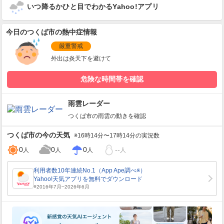
いつ降るかひと目でわかるYahoo!アプリ
今日のつくば市の熱中症情報
厳重警戒
外出は炎天下を避けて
危険な時間帯を確認
雨雲レーダー
つくば市
の雨雲の動きを確認
つくば市
の今の天気
※16時14分〜17時14分の実況数
0
0
0
--
人
人
人
人