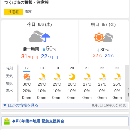
つくば市の警報・注意報
濃霧
注意報
今日
8/6 (
木
)
明日
8/7 (
金
)
50
曇一時雨
30
%
%
31
22
32
24
℃
℃
℃
[+1]
℃
[+1]
時刻
17
18
19
20
21
22
23
天気
気温
30
℃
29
℃
29
℃
28
℃
27
℃
27
℃
26
℃
降水
20
%
10
%
10
%
10
%
0
%
0
%
0
%
0
mm
0
mm
0
mm
0
mm
0
mm
0
mm
0
mm
湿度
74
75
77
82
86
89
92
%
%
%
%
%
%
%
ほかの情報を見る
8月6日 16時00分発表
東南東
東南東
南東
南東
南東
南東
南東
風
2
2
2
2
2
1
1
m/s
m/s
m/s
m/s
m/s
m/s
m/s
令和8年熊本地震 緊急支援募金