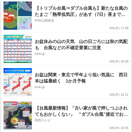
【トリプル台風⇒ダブル台風も】新たな台風の
たまご「熱帯低気圧」があす（7日）夜までに
発生か…大型の台風15号は東日本に接近か...大
RSK山陽放送
型で強い台風13号は?雨・風シミュレーション
8/6(木) 17:08
を確認【気象庁台風情報 6日午後4時5分発表】
お盆休みの山の天気 山の日ごろには秋の気配
も 台風などの不確定要素に注意
tenki.jp
8/6(木) 16:38
お盆は関東・東北で平年より低い気温に 西日
本は猛暑続く 1か月予報
tenki.jp
8/6(木) 16:11
【台風最新情報】「古い家が風で押しつぶされ
てもおかしくない」 “ダブル台風”接近でお盆
休みに影響か 北日本・東日本は注意を 沖縄
関西テレビ
は7～8日「最大瞬間風速55メートル」予想 台
8/6(木) 16:05