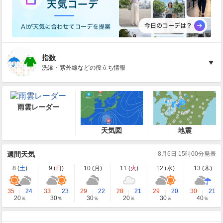
指数
洗濯・紫外線などの役立ち情報
雨雲レーダー
天気図
地震
週間天気
8月6日 15時00分発表
8 (
土
)
9 (
日
)
10 (
月
)
11 (
火
)
12 (
水
)
13 (
木
)
35
24
33
23
29
22
28
21
29
20
30
21
20
30
30
20
30
40
％
％
％
％
％
％