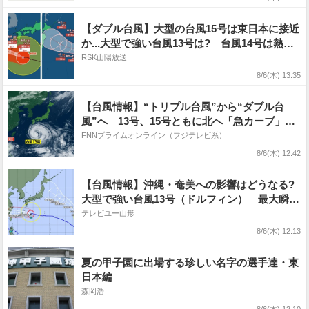
【ダブル台風】大型の台風15号は東日本に接近
か...大型で強い台風13号は? 台風14号は熱帯
低気圧に 雨・風シミュレーションを確認【気
RSK山陽放送
象庁台風情報 6日午後1時発表】
8/6(木) 13:35
【台風情報】“トリプル台風”から“ダブル台
風”へ 13号、15号ともに北へ「急カーブ」
太平洋高気圧の壁で進路が北寄りになる可能性
FNNプライムオンライン（フジテレビ系）
も
8/6(木) 12:42
【台風情報】沖縄・奄美への影響はどうなる?
大型で強い台風13号（ドルフィン） 最大瞬間
風速は60 m/s 今どこに? 勢力、進路予想を詳
テレビユー山形
しく 15号のこのあとは? 今後の全国の天気を
8/6(木) 12:13
画像で 気象庁【ダブル台風】
夏の甲子園に出場する珍しい名字の選手達・東
日本編
森岡浩