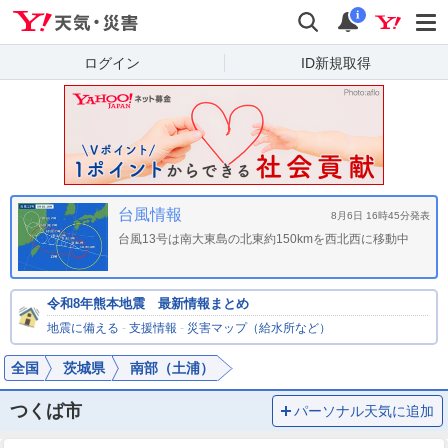
Yahoo!天気・災害
検索
通知
i
ログイン
ID新規取得
台風情報
8月6日 16時45分発表
台風13号は南大東島の北東約150kmを西北西に移動中
令和8年熊本地震 最新情報まとめ
地震に備える
-
支援情報
-
災害マップ（給水所など）
全国
茨城県
南部（土浦）
つくば市
パーソナル天気に追加