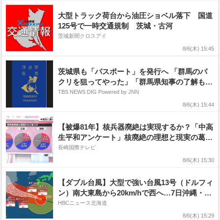
風13号・台風15号
大型トラック荷台から油圧ショベル落下 国道
125号で一時交通規制 茨城・古河
茨城新聞クロスアイ
8/6(木) 15:45
茨城県も「パスポート」を発行へ 「群馬のパ
クリを狙ってやった」「群馬県知事の了解も得
た」
TBS NEWS DIG Powered by JNN
8/6(木) 15:44
【被爆81年】核兵器廃絶は実現するか？「中高
生平和アンケート」核廃絶の理想と現実の葛藤
が浮き彫りに《長崎》
長崎国際テレビ
8/6(木) 15:30
【ダブル台風】大型で強い台風13号（ドルフィ
ン）南大東島から20km/hで西へ…7日沖縄・奄
美地方で最大瞬間風速55m/s予想、台風15号
HBCニュース北海道
（チャンホン）は15km/hで北北東へ東日本に
8/6(木) 15:29