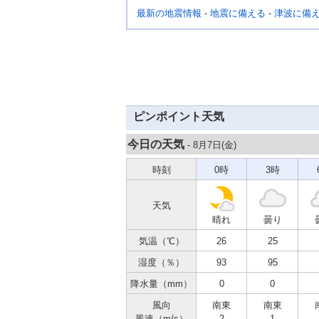
最新の地震情報
-
地震に備える
-
津波に備
ピンポイント天気
今日の天気
- 8月7日(
金
)
時刻
0時
3時
天気
晴れ
曇り
気温（℃）
26
25
湿度（％）
93
95
降水量（mm）
0
0
風向
南東
南東
風速（m/s）
2
1