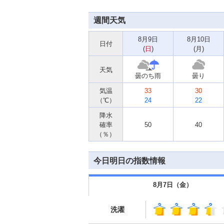
週間天気
8月9日
8月10日
日付
(
日
)
(
月
)
天気
曇のち雨
曇り
気温
33
30
（℃）
24
22
降水
確率
50
40
（％）
今日明日の指数情報
8月7日（
金
）
洗濯