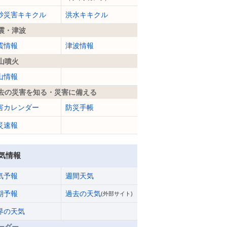
砂災害キキクル
洪水キキクル
震・津波
震情報
津波情報
山噴火
山情報
去の災害を知る・災害に備える
害カレンダー
防災手帳
災速報
気情報
気予報
週間天気
期予報
過去の天気
(外部サイト)
界の天気