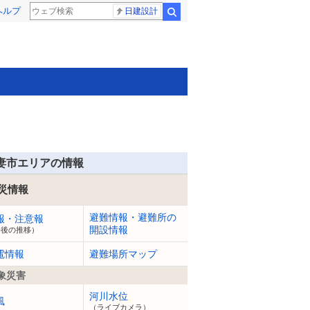
ヘルプ
日建設計
検索
妻市エリアの情報
災情報
避難情報・避難所の
報・注意報
開設情報
今後の推移）
電情報
避難場所マップ
象災害
河川水位
風
（ライブカメラ）