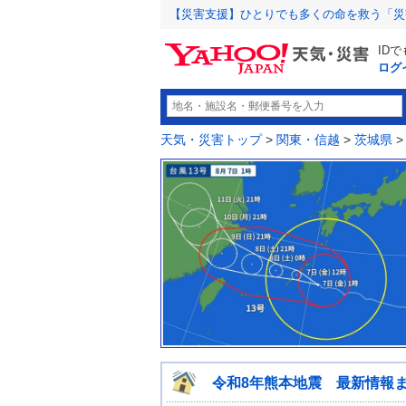
【災害支援】ひとりでも多くの命を救う「災
ID
ログ
天気・災害トップ
>
関東・信越
>
茨城県
令和8年熊本地震 最新情報