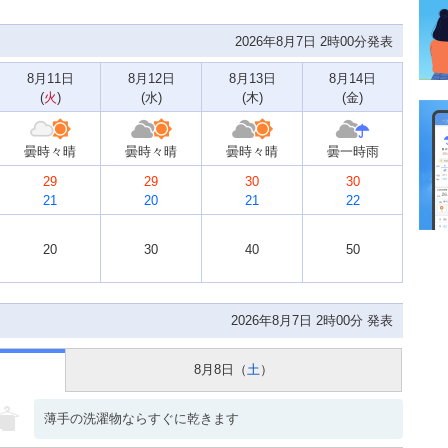
2026年8月7日 2時00分発表
8月11日
8月12日
8月13日
8月14日
(
火
)
(
水
)
(
木
)
(
金
)
曇時々晴
曇時々晴
曇時々晴
曇一時雨
29
29
30
30
21
20
21
22
20
30
40
50
2026年8月7日 2時00分 発表
8月8日（
土
）
薄手の洗濯物ならすぐに乾きます