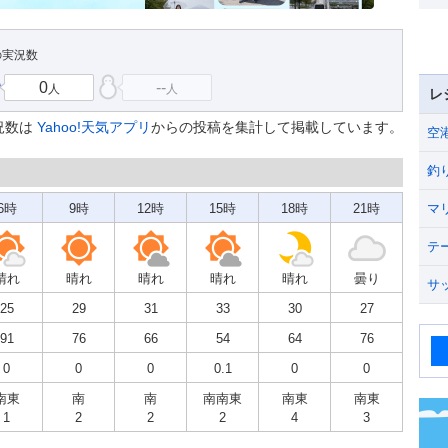
の実況数
0
--
人
人
レ
況数は
Yahoo!天気アプリ
からの投稿を集計して掲載しています。
空
釣
6時
9時
12時
15時
18時
21時
マ
テ
晴れ
晴れ
晴れ
晴れ
晴れ
曇り
サ
25
29
31
33
30
27
91
76
66
54
64
76
0
0
0
0.1
0
0
南東
南
南
南南東
南東
南東
1
2
2
2
4
3