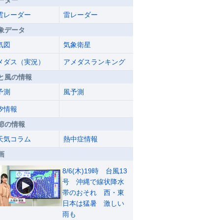
ーダー
雲レーダー
雷レーダー
象データ
気図
気象衛星
メダス（実況）
アメダスランキング
と風の情報
予測
風予測
汐情報
節の情報
天気コラム
熱中症情報
画
8/6(木)19時 台風13
号 沖縄で線状降水
帯のおそれ 西・東
日本は猛暑 激しい
雨も