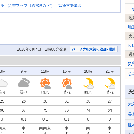
える
-
災害マップ（給水所など）
-
緊急支援募金
土
地
地
火
火
2026年8月7日 2時00分発表
過
災
6時
9時
12時
15時
18時
21時
防
天
曇り
曇り
晴れ
晴れ
晴れ
晴れ
25
28
30
31
30
27
天
96
87
75
73
74
84
長
0
0.1
0.1
0.1
0
0
世
南東
南
南南東
南
南
南
1
2
4
5
4
2