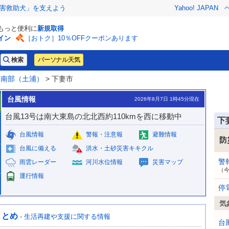
害救助犬」を支えよう
Yahoo! JAPAN
でもっと便利に
新規取得
イン
［おトク］10％OFFクーポンあります
パーソナル天気
>
南部（土浦）
> 下妻市
台風情報
2026年8月7日 1時45分現在
台風13号は南大東島の北北西約110kmを西に移動中
下
台風情報
警報・注意報
避難情報
防
台風に備える
洪水・土砂災害キキクル
警
雨雲レーダー
河川水位情報
災害マップ
（
運行情報
停
気
まとめ
-
生活再建や支援に関する情報
台