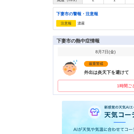
下妻市の警報・注意報
濃霧
注意報
下妻市の熱中症情報
8月7日(
金
)
厳重警戒
外出は炎天下を避けて
1時間ご