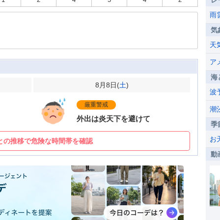
レ
雨
気
天
ア
海
8月8日(
土
)
波
厳重警戒
潮
外出は炎天下を避けて
季
お
との推移で危険な時間帯を確認
動