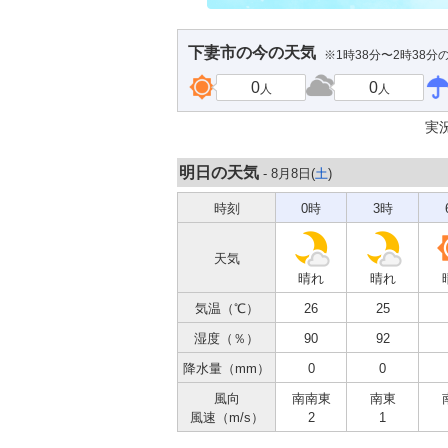
下妻市
の今の天気
※1時38分〜2時38分
0
0
人
人
実
明日の天気
- 8月8日(
土
)
時刻
0時
3時
天気
晴れ
晴れ
気温（℃）
26
25
湿度（％）
90
92
降水量（mm）
0
0
風向
南南東
南東
風速（m/s）
2
1