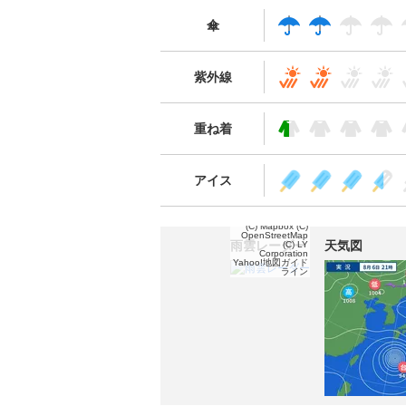
傘
紫外線
重ね着
アイス
(C) Mapbox
(C)
OpenStreetMap
雨雲レーダー
天気図
(C) LY
Corporation
Yahoo!地図ガイド
ライン