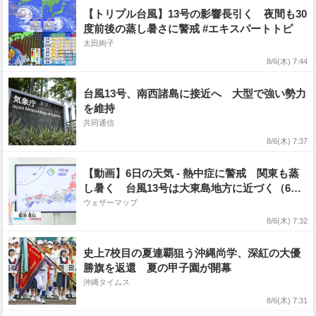
【トリプル台風】13号の影響長引く 夜間も30
度前後の蒸し暑さに警戒 #エキスパートトピ
太田絢子
8/6(木) 7:44
台風13号、南西諸島に接近へ 大型で強い勢力
を維持
共同通信
8/6(木) 7:37
【動画】6日の天気 - 熱中症に警戒 関東も蒸
し暑く 台風13号は大東島地方に近づく（6日7
時更新）
ウェザーマップ
8/6(木) 7:32
史上7校目の夏連覇狙う沖縄尚学、深紅の大優
勝旗を返還 夏の甲子園が開幕
沖縄タイムス
8/6(木) 7:31