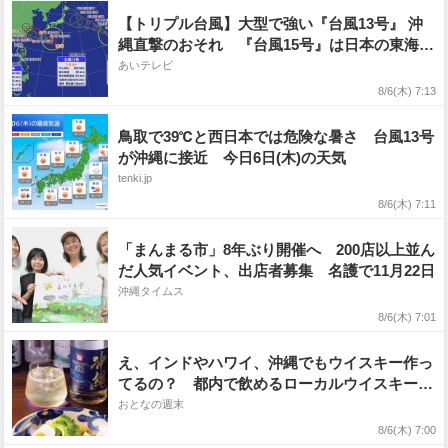
【トリプル台風】大型で強い『台風13号』 沖
縄直撃のおそれ 『台風15号』は日本の東海上
へ 『台風14号』を含む今後の進路は?【気象
あいテレビ
庁・台風情報、雨風の予想シミュレーション】
8/6(木) 7:13
鳥取で39℃と西日本では危険な暑さ 台風13号
が沖縄に接近 今日6日(木)の天気
tenki.jp
8/6(木) 7:11
「まんまる市」8年ぶり開催へ 200店以上並ん
だ人気イベント、出店者募集 名護で11月22日
沖縄タイムス
8/6(木) 7:01
え、インドやハワイ、沖縄でもウイスキー作っ
てるの？ 都内で飲めるローカルウイスキー＆
フード3選
おとなの週末
8/6(木) 7:00