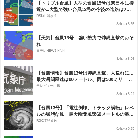
【トリプル台風】大型の台風15号は東日本に接
近か...大型で強い台風13号の今後の進路は?
雨・風シミュレーションを確認【気象庁台風情
RSK山陽放送
報 6日午前7時45分発表】
8/6(木) 8:35
【天気】台風13号 強い勢力で沖縄直撃のおそ
れ
日テレNEWS NNN
8/6(木) 8:26
【台風情報】台風13号は沖縄直撃、大荒れに…
最大瞬間風速は60メートル、雨は300ミリ 台
風15号は日本列島に向かい直進 台風14号もあ
テレビユー山形
わせトリプル台風の今後は【気象庁】
8/6(木) 8:24
【台風13号】「電柱倒壊、トラック横転」レベ
ルの猛烈な風 最大瞬間風速60メートルの勢力
で大東島に最接近へ 8日まで「強い」勢力維
RBC琉球放送
持 進路ほぼ固まり九州北上の恐れは小さく
8/6(木) 8:15