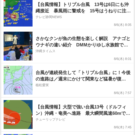
【台風情報】トリプル台風 13号は6日にも沖
縄接近 暴風雨に警戒を 15号はうねりに注
意 海のレジャーも気を付けて
テレビ静岡NEWS
8/6(木) 8:05
さかなクンが魚の生態を楽しく解説 アナゴと
ウナギの違い紹介 DMMかりゆし水族館でト
ークイベント
沖縄タイムス
8/6(木) 8:01
台風が連続発生して「トリプル台風」に！今後
の進路は／週末にかけて関東など猛暑が復
活！？気象予報士解説
植松愛実
8/6(木) 7:57
【台風情報】大型で強い台風13号（ドルフィ
ン）沖縄・奄美へ進路 最大瞬間風速60mで7
日（木）最接近へ 猛烈な暴風雨と高波に厳重
チューリップテレビ
警戒【雨と風のシミュレーション】
8/6(木) 7:45