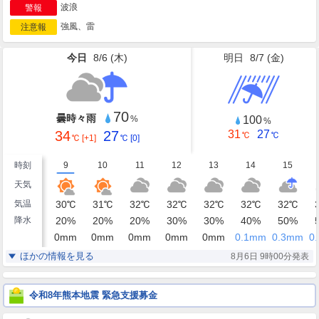
波浪
警報
強風、雷
注意報
今日
8/6 (
木
)
明日
8/7 (
金
)
70
曇時々雨
100
%
%
34
27
31
27
℃
℃
℃
[+1]
℃
[0]
時刻
9
10
11
12
13
14
15
天気
気温
30
℃
31
℃
32
℃
32
℃
32
℃
32
℃
32
℃
降水
20
%
20
%
20
%
30
%
30
%
40
%
50
%
0
mm
0
mm
0
mm
0
mm
0
mm
0.1
mm
0.3
mm
0.
湿度
74
72
69
69
69
68
71
%
%
%
%
%
%
%
ほかの情報を見る
8月6日 9時00分発表
北
北
北
北
北
北北西
北
風
7
6
6
7
7
7
7
m/s
m/s
m/s
m/s
m/s
m/s
m/s
令和8年熊本地震 緊急支援募金