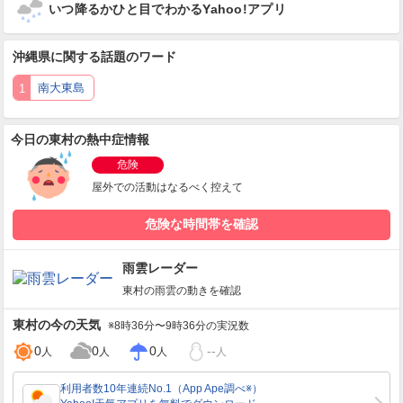
いつ降るかひと目でわかるYahoo!アプリ
沖縄県
に関する話題のワード
南大東島
今日の東村の熱中症情報
危険
屋外での活動はなるべく控えて
危険な時間帯を確認
雨雲レーダー
東村
の雨雲の動きを確認
東村
の今の天気
※8時36分〜9時36分の実況数
0
0
0
--
人
人
人
人