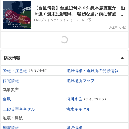
【台風情報】台風13号あす沖縄本島直撃か 動
き遅く週末に影響も 猛烈な風と雨に警戒 台
風15号は週明けに北日本接近の恐れ
FNNプライムオンライン（フジテレビ系）
8/6(木) 6:42
防災情報
警報・注意報
避難情報・避難所の開設情報
（今後の推移）
停電情報
避難場所マップ
気象災害
台風
河川水位
（ライブカメラ）
土砂災害キキクル
洪水キキクル
地震・津波
地震情報
津波情報