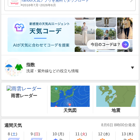
指数
洗濯・紫外線などの役立ち情報
雨雲レーダー
天気図
地震
週間天気
8月6日 8時00分発表
8 (
土
)
9 (
日
)
10 (
月
)
11 (
火
)
12 (
水
)
13 (
木
)