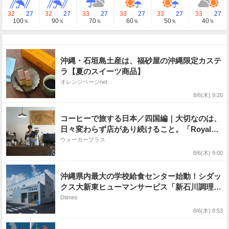
32
27
32
27
33
27
33
27
33
27
33
27
100
90
70
60
50
40
％
％
％
％
％
％
沖縄・石垣島土産は、福砂屋の沖縄限定カステ
ラ【夏のスイーツ商品】
オレンジページnet
8/6(木) 9:20
コーヒーで旅する日本／四国編｜大切なのは、
日々変わらず店があり続けること。「Royal
Niboshi coffee stand」が醸し出す“大らかな引
ウォーカープラス
力”が変えたもの
8/6(木) 9:00
沖縄県内最大の学校給食センター始動！シダッ
クス大新東ヒューマンサービス「新石川調理
場」給食調理業務開始
Dtimes
8/6(木) 8:53