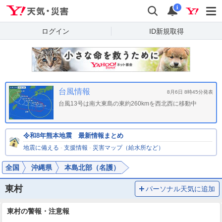
Yahoo!天気・災害
検索
通知
i
ログイン
ID新規取得
台風情報
8月6日 8時45分発表
台風13号は南大東島の東約260kmを西北西に移動中
令和8年熊本地震 最新情報まとめ
地震に備える
-
支援情報
-
災害マップ（給水所など）
全国
沖縄県
本島北部（名護）
東村
パーソナル天気に追加
東村の警報・注意報