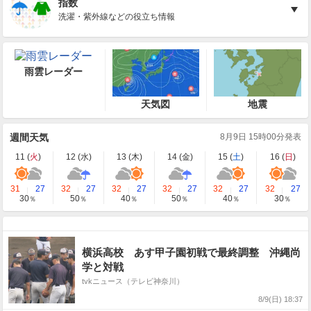
指数
洗濯・紫外線などの役立ち情報
雨雲レーダー
天気図
地震
週間天気
8月9日 15時00分発表
11 (
火
)
12 (
水
)
13 (
木
)
14 (
金
)
15 (
土
)
16 (
日
)
31
27
32
27
32
27
32
27
32
27
32
27
30
50
40
50
40
30
％
％
％
％
％
％
横浜高校 あす甲子園初戦で最終調整 沖縄尚
学と対戦
tvkニュース（テレビ神奈川）
8/9(日) 18:37