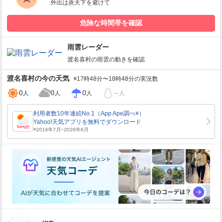
外出は炎天下を避けて
危険な時間帯を確認
雨雲レーダー
渡名喜村
の雨雲の動きを確認
渡名喜村
の今の天気
※17時48分〜18時48分の実況数
0
0
0
--
人
人
人
人