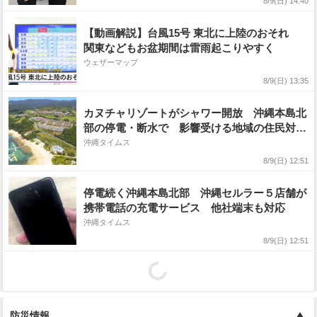
8/9(日) 14:40
【動画解説】台風15号 東北に上陸のおそれ
関東などもお盆期間は雷雨起こりやすく
ウェザーマップ
8/9(日) 13:35
カヌチャリゾートがシャワー開放 沖縄本島北
部の停電・断水で 影響受ける地域の住民対
象 9日午後6時まで
沖縄タイムス
8/9(日) 12:51
停電続く沖縄本島北部 沖縄セルラー５店舗が
携帯電話の充電サービス 他社端末も対応
沖縄タイムス
8/9(日) 12:51
防災情報