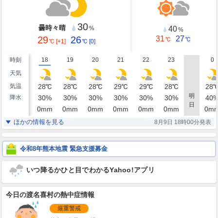
30
曇時々晴
40
%
%
29
26
31
27
℃
℃
℃
[+1]
℃
[0]
時刻
18
19
20
21
22
23
0
天気
気温
28
℃
28
℃
28
℃
29
℃
29
℃
28
℃
28
明
降水
30
%
30
%
30
%
30
%
30
%
30
%
40
日
0
mm
0
mm
0
mm
0
mm
0
mm
0
mm
0
m
湿度
91
93
93
91
91
92
93
%
%
%
%
%
%
ほかの情報を見る
8月9日 18時00分発表
南南東
南南東
南南東
南南東
南南東
南南東
南南
風
16
14
14
14
13
13
12
m/s
m/s
m/s
m/s
m/s
m/s
m/
令和8年熊本地震 緊急支援募金
いつ降るかひと目でわかるYahoo!アプリ
今日の渡名喜村の熱中症情報
厳重警戒