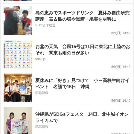
島の恵みでスポーツドリンク 夏休み自由研究
講座 宮古島の塩や黒糖・果実を材料に
RBC琉球放送
8/9(日) 14:45
お盆の天気 台風15号は11日に東北に上陸のお
それ 関東も雨の日が多い
tenki.jp
8/9(日) 14:42
夏休みに「好き」見つけて 小～高校生向けイ
ベント 名護で15日 沖縄
琉球新報
8/9(日) 14:40
沖縄県がSDGsフェスタ 14日、北中城イオン
ライカムで
琉球新報