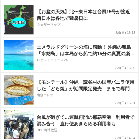
【お盆の天気】北〜東日本は台風15号が接近
西日本は各地で猛暑日に
ウェザーマップ
8/9(日) 16:13
エメラルドグリーンの海に感動！ 沖縄の離島
「水納島」は本島から船で約15分の真夏の楽園
だった
ロケットニュース24
8/9(日) 16:00
【モンテール】沖縄・読谷村の国産バニラ使用
した「どら焼」が期間限定発売 まるで専門店
のような味わい
南森エレナ
8/9(日) 15:01
台風が過ぎて…運航再開の那覇空港 利用者で
混み合う 直行便あきらめる利用者も
RBC琉球放送
8/9(日) 14:54