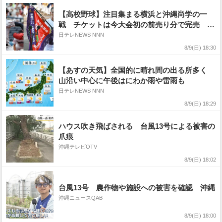
【高校野球】注目集まる横浜と沖縄尚学の一
戦 チケットは今大会初の前売り分で完売 優
勝候補と前年王者が1回戦で激突
日テレNEWS NNN
8/9(日) 18:30
【あすの天気】全国的に晴れ間の出る所多く
山沿い中心に午後はにわか雨や雷雨も
日テレNEWS NNN
8/9(日) 18:29
ハウス吹き飛ばされる 台風13号による被害の
爪痕
沖縄テレビOTV
8/9(日) 18:02
台風13号 農作物や施設への被害を確認 沖縄
沖縄ニュースQAB
8/9(日) 18:00