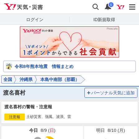
Yahoo!天気・災害
検索
通知
i
ログイン
ID新規取得
令和8年熊本地震 情報まとめ
全国
沖縄県
本島中南部（那覇）
渡名喜村
パーソナル天気に追加
渡名喜村の警報・注意報
土砂災害、強風、波浪、雷
注意報
今日
8/9 (
日
)
明日
8/10 (
月
)