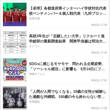
【卓球】各都道府県インターハイ学校対抗代表
校ベンチメンバー＆個人戦代表〈九州ブロッ
ク〉
卓球王国
8/9(日) 17:59
高校3年生が「志願したい大学」リクルート進
学総研の最新調査結果 関東甲信越は明治大
学、関西は近畿大学【上位記載】
オリコン
8/9(日) 17:20
SDGsに感じるモヤモヤ 問われる企業姿勢、
「ソーシャル就活」に影響も 8月14日にフェ
スタ開催［ヒットのたまご］
沖縄タイムス
8/9(日) 17:01
「人間が人間でなくなる」19歳の女性が経験し
た過酷な沖縄戦、100歳の今も終わらない苦し
み #戦争の記憶
共同通信
8/9(日) 17:00