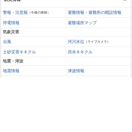
警報・注意報
避難情報・避難所の開設情報
（今後の推移）
停電情報
避難場所マップ
気象災害
台風
河川水位
（ライブカメラ）
土砂災害キキクル
洪水キキクル
地震・津波
地震情報
津波情報
火山噴火
火山情報
過去の災害を知る・災害に備える
災害カレンダー
防災手帳
防災速報