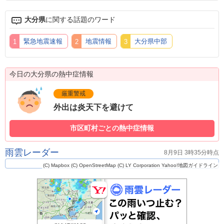
大分県
に関する話題のワード
緊急地震速報
地震情報
大分県中部
今日の大分県の熱中症情報
厳重警戒
外出は炎天下を避けて
市区町村ごとの熱中症情報
雨雲レーダー
8月9日 3時35分時点
(C) Mapbox
(C) OpenStreetMap
(C) LY Corporation
Yahoo!地図ガイドライン