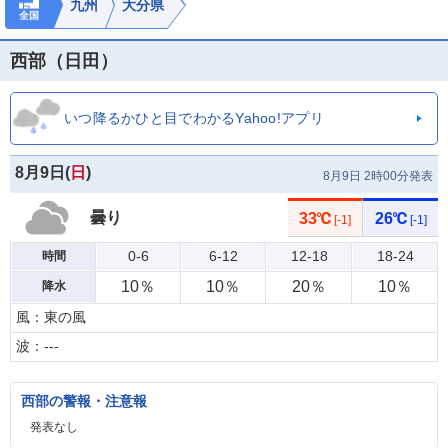
九州
大分県
全国
西部（日田）
いつ降るかひと目でわかるYahoo!アプリ
8月9日(
日
)
8月9日 2時00分発表
曇り
33℃
26℃
[-1]
[-1]
0-6
6-12
12-18
18-24
時間
10％
10％
20％
10％
降水
風：東の風
波：---
西部の警報・注意報
発表なし