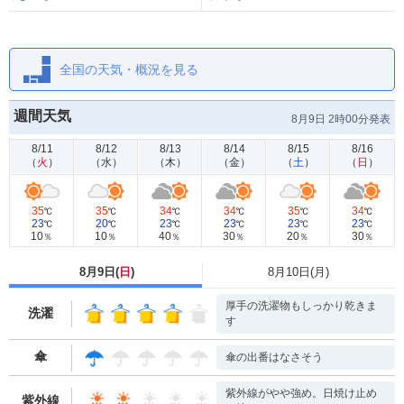
全国の天気・概況を見る
週間天気
8月9日 2時00分発表
8/11
8/12
8/13
8/14
8/15
8/16
（
火
）
（
水
）
（
木
）
（
金
）
（
土
）
（
日
）
35
35
34
34
35
34
℃
℃
℃
℃
℃
℃
23
20
23
23
23
23
℃
℃
℃
℃
℃
℃
10
10
40
30
20
30
％
％
％
％
％
％
8月9日(
日
)
8月10日(
月
)
厚手の洗濯物もしっかり乾きま
洗濯
す
傘
傘の出番はなさそう
紫外線がやや強め。日焼け止め
紫外線