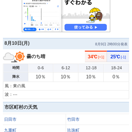
8月10日(
月
)
8月9日 2時00分発表
曇のち晴
34℃
25℃
[+1]
[-1]
0-6
6-12
12-18
18-24
時間
10％
10％
10％
0％
降水
風：東の風
波：---
市区町村の天気
日田市
竹田市
九重町
玖珠町