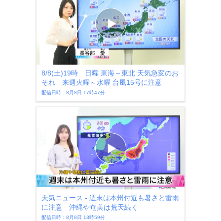
8/8(土)19時 日曜 東海～東北 天気急変のお
それ 来週火曜～水曜 台風15号に注意
配信日時：8月8日 17時47分
天気ニュース - 週末は本州付近も暑さと雷雨
に注意 沖縄や奄美は荒天続く
配信日時：8月8日 13時59分