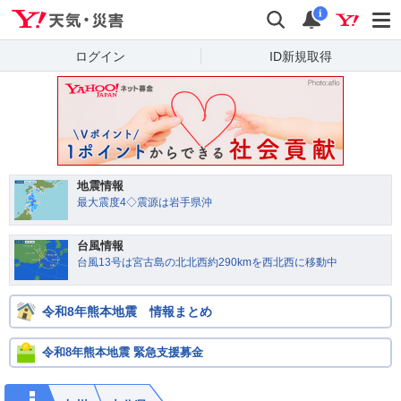
Yahoo!天気・災害
検索
通知
i
ログイン
ID新規取得
地震情報
最大震度4◇震源は岩手県沖
台風情報
台風13号は宮古島の北北西約290kmを西北西に移動中
令和8年熊本地震 情報まとめ
令和8年熊本地震 緊急支援募金