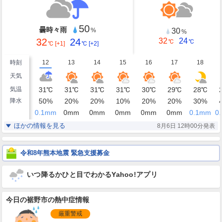
50
曇時々雨
30
%
%
32
24
32
24
℃
℃
℃
[+1]
℃
[+2]
時刻
12
13
14
15
16
17
18
天気
気温
31
℃
31
℃
31
℃
31
℃
30
℃
29
℃
28
℃
降水
50
%
20
%
20
%
10
%
20
%
20
%
30
%
0.1
mm
0
mm
0
mm
0
mm
0
mm
0
mm
0.1
mm
0.
湿度
62
61
61
62
64
67
72
%
%
%
%
%
%
%
ほかの情報を見る
8月6日 12時00分発表
東
東
東南東
東南東
東南東
東
東
風
4
4
4
3
3
3
3
m/s
m/s
m/s
m/s
m/s
m/s
m/s
令和8年熊本地震 緊急支援募金
いつ降るかひと目でわかるYahoo!アプリ
今日の裾野市の熱中症情報
厳重警戒