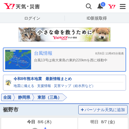
Yahoo!天気・災害
検索
通知
i
ログイン
ID新規取得
台風情報
8月6日 11時45分発表
台風13号は南大東島の東約220kmを西に移動中
令和8年熊本地震 最新情報まとめ
地震に備える
-
支援情報
-
災害マップ（給水所など）
全国
静岡県
東部（三島）
裾野市
パーソナル天気に追加
今日
8/6 (
木
)
明日
8/7 (
金
)