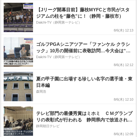
画像で 気象庁【ダブル台風】
【Jリーグ開幕目前】藤枝MYFCと市民がスタ
ジアムの柱を“藤色”に！（静岡・藤枝市）
Daiichi-TV（静岡第一テレビ）
8/6(木) 12:13
ゴルフPGAシニアツアー「ファンケル クラシ
ック」10月の開催前に表敬訪問…今大会は“入
場無料”に（静岡・裾野市）
Daiichi-TV（静岡第一テレビ）
8/6(木) 12:12
夏の甲子園に出場する珍しい名字の選手達・東
日本編
森岡浩
8/6(木) 12:10
テレビ部門の最優秀賞はミホミ ＣＭグランプ
リの表彰式が行われる 静岡県内で放送された
ラジオやテレビＣＭの優秀作品を選出
静岡朝日テレビ
8/6(木) 12:09