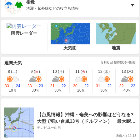
指数
洗濯・紫外線などの役立ち情報
雨雲レーダー
天気図
地震
週間天気
8月6日 8時00分発表
8 (
土
)
9 (
日
)
10 (
月
)
11 (
火
)
12 (
水
)
13 (
木
)
33
24
33
23
31
22
30
22
31
21
32
22
10
30
30
20
30
40
％
％
％
％
％
％
【台風情報】沖縄・奄美への影響はどうなる?
大型で強い台風13号（ドルフィン） 最大瞬間
風速は60 m/s 今どこに? 勢力、進路予想を詳
テレビユー山形
しく 15号のこのあとは? 今後の全国の天気を
8/6(木) 12:13