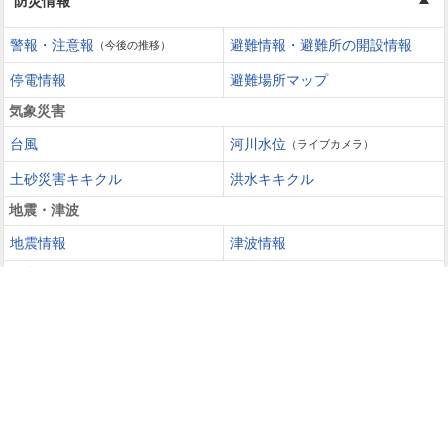
防災情報
警報・注意報
避難情報・避難所の開設情報
（今後の推移）
停電情報
避難場所マップ
気象災害
台風
河川水位
（ライブカメラ）
土砂災害キキクル
洪水キキクル
地震・津波
地震情報
津波情報
火山噴火
火山情報
過去の災害を知る・災害に備える
災害カレンダー
防災手帳
防災速報