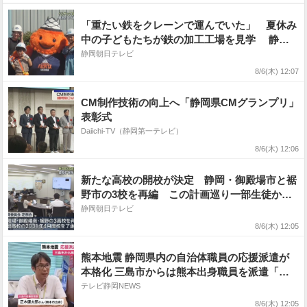
「重たい鉄をクレーンで運んでいた」 夏休み
中の子どもたちが鉄の加工工場を見学 静岡
市清水区
静岡朝日テレビ
8/6(木) 12:07
CM制作技術の向上へ「静岡県CMグランプリ」
表彰式
Daiichi-TV（静岡第一テレビ）
8/6(木) 12:06
新たな高校の開校が決定 静岡・御殿場市と裾
野市の3校を再編 この計画巡り一部生徒から
の反発で仮移転を延期した経緯
静岡朝日テレビ
8/6(木) 12:05
熊本地震 静岡県内の自治体職員の応援派遣が
本格化 三島市からは熊本出身職員を派遣「故
郷のために」
テレビ静岡NEWS
8/6(木) 12:05