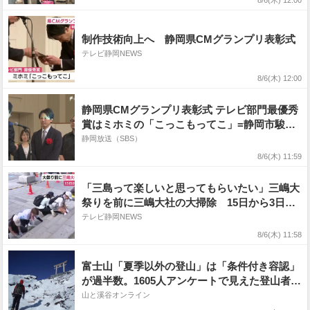
8/6(木) 12:00
制作技術向上へ 静岡県CMグランプリ表彰式
テレビ静岡NEWS
8/6(木) 12:00
静岡県CMグランプリ表彰式 テレビ部門最優秀
賞はミホミの「こっこもってこ」=静岡市駿河
区
静岡放送（SBS）
8/6(木) 11:59
「三島って楽しいと思ってもらいたい」三嶋大
祭りを前に三嶋大社の大掃除 15日から3日間
開催
テレビ静岡NEWS
8/6(木) 11:58
富士山「夏季以外の登山」は「条件付き容認」
が過半数。1605人アンケートで見えた登山者の
声
山と溪谷オンライン