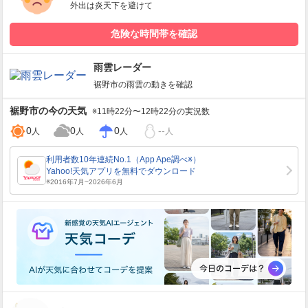
外出は炎天下を避けて
危険な時間帯を確認
雨雲レーダー
裾野市
の雨雲の動きを確認
裾野市
の今の天気
※11時22分〜12時22分の実況数
0
0
0
--
人
人
人
人