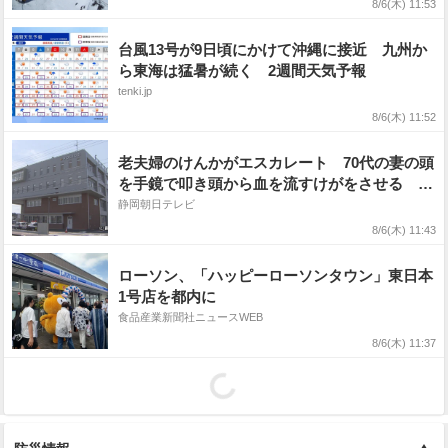
8/6(木) 11:53
台風13号が9日頃にかけて沖縄に接近 九州か
ら東海は猛暑が続く 2週間天気予報
tenki.jp
8/6(木) 11:52
老夫婦のけんかがエスカレート 70代の妻の頭
を手鏡で叩き頭から血を流すけがをさせる 80
代の夫を逮捕 静岡・湖西市
静岡朝日テレビ
8/6(木) 11:43
ローソン、「ハッピーローソンタウン」東日本
1号店を都内に
食品産業新聞社ニュースWEB
8/6(木) 11:37