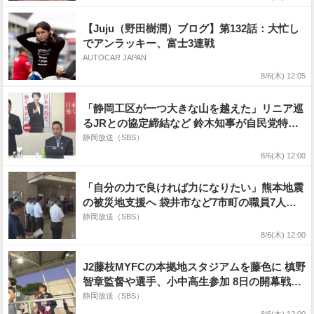
【Juju（野田樹潤）ブログ】第132話：大忙し
でアンラッキー、富士3連戦
AUTOCAR JAPAN
8/6(木) 12:05
「静岡工区が一つ大きな山を越えた」リニア巡
るJRとの協定締結など 鈴木知事が自民党特別
委で報告=自民党本部
静岡放送（SBS）
8/6(木) 12:00
「自分の力で良ければ力になりたい」熊本地震
の被災地支援へ 袋井市など7市町の職員7人を
派遣=静岡
静岡放送（SBS）
8/6(木) 12:00
J2藤枝MYFCの本拠地スタジアムを藤色に 槙野
智章監督や選手、小中高生参加 8日の開幕戦盛
り上げ=静岡・藤枝市
静岡放送（SBS）