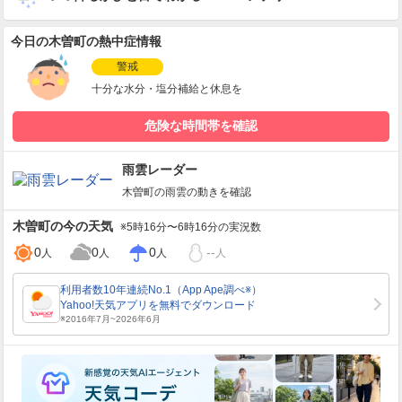
今日の木曽町の熱中症情報
警戒
十分な水分・塩分補給と休息を
危険な時間帯を確認
雨雲レーダー
木曽町
の雨雲の動きを確認
木曽町
の今の天気
※5時16分〜6時16分の実況数
0
0
0
--
人
人
人
人