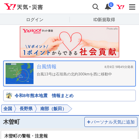
Yahoo!天気・災害
検索
通知
i
ログイン
ID新規取得
台風情報
8月9日 5時45分発表
台風13号は石垣島の北約300kmを西に移動中
令和8年熊本地震 情報まとめ
全国
長野県
南部（飯田）
木曽町
パーソナル天気に追加
木曽町の警報・注意報