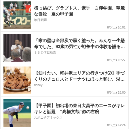
横っ跳び、グラブトス、素手 白樺学園、華麗
な併殺 夏の甲子園
毎日新聞
8/8(土) 16:01
「家の壁は全部炭で黒く塗った。みんな一生懸
命でした」93歳の男性が戦争中の体験を語る
約80人が耳を傾ける 長野・松本市で講座
ＳＢＣ信越放送
8/8(土) 15:27
【知りたい、軽井沢エリアの行きつけ⑦】手づ
くりのチュロスとドーナツにほっと和む、湖の
ほとりのグロッサリーカフェ『Horse and the
dancyu
sun』〜アマゾンカカオ・太田哲雄さんの紹介
8/8(土) 15:00
【甲子園】初出場の東日大昌平のエースがキレ
キレと話題 “高橋文哉”似の右腕
スポニチアネックス
8/8(土) 14:24