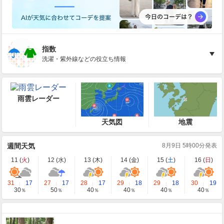
指数
洗濯・紫外線などの役立ち情報
雨雲レーダー
天気図
地震
週間天気
8月9日 5時00分発表
11 (
火
)
12 (
水
)
13 (
木
)
14 (
金
)
15 (
土
)
16 (
日
)
31
17
27
17
28
17
29
18
29
18
30
19
30
50
40
40
40
40
％
％
％
％
％
％