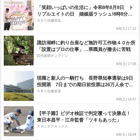
「笑顔いっぱいの生活に」令和8年8月8日 ト
リプルエイトの日 婚姻届ラッシュ!8時8分を
狙ったカップルも
ＳＢＣ信越放送
8/8(土) 17:22
諏訪湖畔に釣り台座など無許可工作物４０か所
「設置はプロの仕事」…県職員が撤去に苦戦
読売新聞オンライン
8/8(土) 17:05
現職と新人の一騎打ち 長野県知事選挙は9日
投開票 7日までの期日前投票は26万人余で前
回を上回る
ＳＢＣ信越放送
8/8(土) 16:57
【甲子園】ビデオ検証で判定覆って決勝点！
東日本昌平・江井監督「ツキもあった」
スポニチアネックス
8/8(土) 16:04