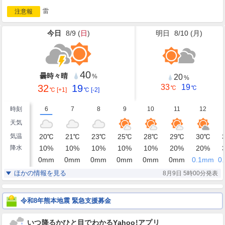
雷
注意報
今日
8/9 (
日
)
明日
8/10 (
月
)
40
曇時々晴
20
%
%
32
19
33
19
℃
℃
℃
[+1]
℃
[-2]
時刻
6
7
8
9
10
11
12
天気
気温
20
℃
21
℃
23
℃
25
℃
28
℃
29
℃
30
℃
降水
10
%
10
%
10
%
10
%
10
%
20
%
20
%
0
mm
0
mm
0
mm
0
mm
0
mm
0
mm
0.1
mm
0.
湿度
84
83
76
64
53
45
43
%
%
%
%
%
%
%
ほかの情報を見る
8月9日 5時00分発表
北
北北西
北北西
北北東
北北東
北東
北東
風
1
1
1
1
2
3
2
m/s
m/s
m/s
m/s
m/s
m/s
m/s
令和8年熊本地震 緊急支援募金
いつ降るかひと目でわかるYahoo!アプリ