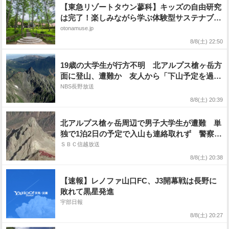
【東急リゾートタウン蓼科】キッズの自由研究
は完了！楽しみながら学ぶ体験型サステナブル
をレポート
otonamuse.jp
8/8(土) 22:50
19歳の大学生が行方不明 北アルプス槍ヶ岳方
面に登山、遭難か 友人から「下山予定を過ぎ
ても、連絡が取れない」と通報 9日以降、ヘ
NBS長野放送
リコプターなどで捜索予定
8/8(土) 20:39
北アルプス槍ヶ岳周辺で男子大学生が遭難 単
独で1泊2日の予定で入山も連絡取れず 警察が
9日以降捜索予定
ＳＢＣ信越放送
8/8(土) 20:38
【速報】レノファ山口FC、J3開幕戦は長野に
敗れて黒星発進
宇部日報
8/8(土) 20:27