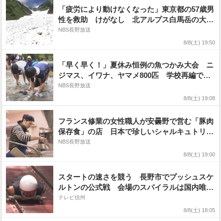
「疲労により動けなくなった」東京都の57歳男
性を救助 けがなし 北アルプス白馬岳の大雪
渓付近で遭難
NBS長野放送
8/8(土) 19:50
「早く早く！」夏休み恒例の魚つかみ大会 ニ
ジマス、イワナ、ヤマメ800匹 学校再編で今
年から同じ通学区 地区を超え交流深める
NBS長野放送
8/8(土) 19:08
フランス修業の女性職人が安曇野で営む「豚肉
保存食」の店 日本で珍しいシャルキュトリー
専門店 21歳で渡仏、国家最優秀職人に学んだ
NBS長野放送
シェフが届ける伝統の味「手に届く食材をいか
8/8(土) 19:00
においしく食べ続けられるか」
スタートの速さを競う 長野市でプッシュスケ
ルトンの公式戦 会場のスパイラルは国内唯一
そり競技のトレーニング地【長野】
テレビ信州
8/8(土) 18:05