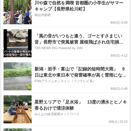
川や森で自然を満喫 首都圏の小学生がサマー
キャンプ【長野県松川町】
南信州新聞
8/9(日) 6:00
「風の音がいつもと違う、ゴーとすさまじい
音」長野市で突風被害 屋根飛ばされ住宅損
壊 最大瞬間風速19.9メートル記録
TBS NEWS DIG Powered by JNN
8/9(日) 4:12
新潟・岩手・富山で「記録的短時間大雨」 9
日は東北や東日本で発雷確率が高く雷雨になる
見込み
FNNプライムオンライン（フジテレビ系）
8/9(日) 0:49
星野エリアで「足水浴」 13度の湧水とヒノキ
香るおけで清涼体験
みんなの経済新聞ネットワーク
8/8(土) 23:23