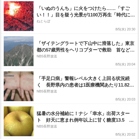
「いぬのうんち」に火をつけたら……「すご
い！！」目を疑う光景が1100万再生「時代に合
わせて進化してるんだなぁ」
ねとらぼ
8/5(水) 20:30
「ザイテングラートで下山中に滑落した」東京
都の57歳男性をヘリコプターで救助 首などを
けがしている模様 北アルプス奥穂高岳で遭難
NBS長野放送
8/5(水) 20:04
「手足口病」警報レベル大きく上回る状況続
く 長野県内の患者は1医療機関あたり11.82
人 前週より0.89人増 「感染性胃腸炎」も
NBS長野放送
0.85人増 県が食事前の手洗いなど対策呼びか
8/5(水) 20:03
け
猛暑の水分補給に！ナシ「幸水」出荷スター
ト 好天に恵まれ例年以上に甘く糖度13.5 長
野・松川町のJAみなみ信州で約1000トンの出
NBS長野放送
荷見込む 9月初旬まで「農家が苦労して作っ
8/5(水) 20:02