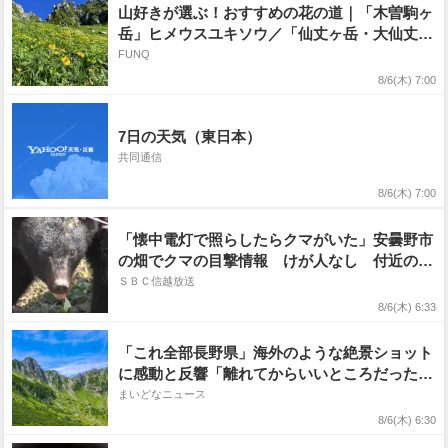
山好きが選ぶ！おすすめの花の道｜「木曽駒ヶ
岳」ヒメウスユキソウ／「仙丈ヶ岳・大仙丈ヶ
岳」チシマギキョウ
FUNQ
8/6(木) 7:00
7日の天気（東日本）
共同通信
8/6(木) 7:00
「懐中電灯で照らしたらクマがいた」安曇野市
の畑でクマの目撃情報 けが人なし 付近の住
民に注意呼びかけ
ＳＢＣ信越放送
8/6(木) 6:33
「これ全部長野県」海外のような絶景ショット
に感動と反響「離れてからいいところだったん
だって気づいた」
まいどなニュース
8/6(木) 6:30