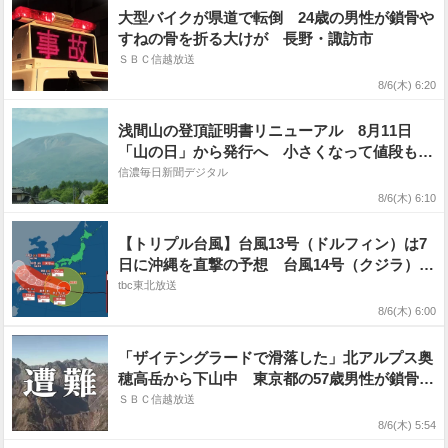
大型バイクが県道で転倒 24歳の男性が鎖骨や
すねの骨を折る大けが 長野・諏訪市
ＳＢＣ信越放送
8/6(木) 6:20
浅間山の登頂証明書リニューアル 8月11日
「山の日」から発行へ 小さくなって値段も引
き下げ
信濃毎日新聞デジタル
8/6(木) 6:10
【トリプル台風】台風13号（ドルフィン）は7
日に沖縄を直撃の予想 台風14号（クジラ）は
6日午後に熱帯低気圧へ 台風15号（チャンホ
tbc東北放送
ン）は11日に東日本〜北日本の太平洋側に近づ
8/6(木) 6:00
く可能性【雨風シミュレーション6日〜11日】
「ザイテングラードで滑落した」北アルプス奥
穂高岳から下山中 東京都の57歳男性が鎖骨や
ろっ骨を折る大けが 県警ヘリで救助
ＳＢＣ信越放送
8/6(木) 5:54