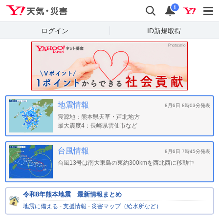
Yahoo!天気・災害
検索
通知
i
ログイン
ID新規取得
地震情報
8月6日 8時03分発表
震源地：
熊本県天草・芦北地方
最大震度4：
長崎県雲仙市など
台風情報
8月6日 7時45分発表
台風13号は南大東島の東約300kmを西北西に移動中
令和8年熊本地震 最新情報まとめ
地震に備える
-
支援情報
-
災害マップ（給水所など）