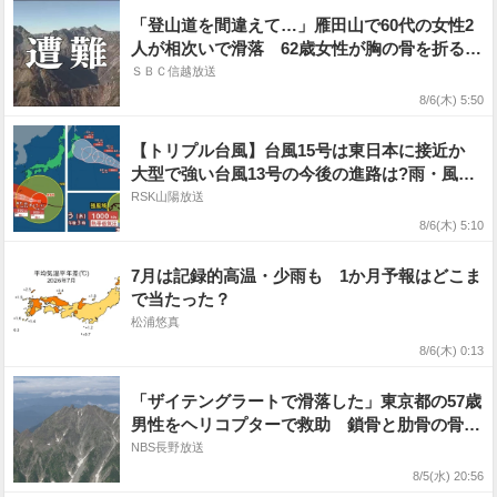
「登山道を間違えて…」雁田山で60代の女性2
人が相次いで滑落 62歳女性が胸の骨を折る大
けが 消防のヘリコプターで救助 長野・小布
ＳＢＣ信越放送
施町
8/6(木) 5:50
【トリプル台風】台風15号は東日本に接近か
大型で強い台風13号の今後の進路は?雨・風シ
ミュレーションを確認【気象庁台風情報 6日午
RSK山陽放送
前4時45分発表】
8/6(木) 5:10
7月は記録的高温・少雨も 1か月予報はどこま
で当たった？
松浦悠真
8/6(木) 0:13
「ザイテングラートで滑落した」東京都の57歳
男性をヘリコプターで救助 鎖骨と肋骨の骨折
で重傷 北アルプス奥穂高岳で遭難
NBS長野放送
8/5(水) 20:56