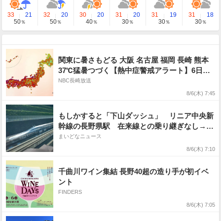
33
21
32
20
30
20
31
20
31
19
31
18
50
50
40
30
30
30
％
％
％
％
％
％
関東に暑さもどる 大阪 名古屋 福岡 長崎 熊本
37℃猛暑つづく【熱中症警戒アラート】6日は
全国35地域 熱中症になりやすい危険な暑さに
NBC長崎放送
8/6(木) 7:45
もしかすると「下山ダッシュ」 リニア中央新
幹線の長野県駅 在来線との乗り継ぎなし→な
ら走れば間に合うんじゃない？ 惜しい位置関
まいどなニュース
係が反響
8/6(木) 7:10
千曲川ワイン集結 長野40超の造り手が初イベ
ント
FINDERS
8/6(木) 7:05