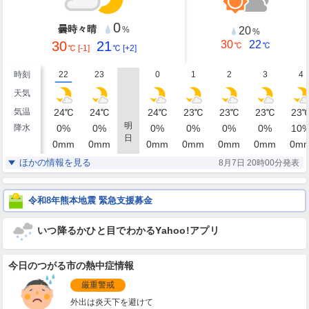
0
曇時々晴
20
%
%
30
21
30
22
℃
℃
℃
[-1]
℃
[+2]
時刻
22
23
0
1
2
3
4
天気
気温
24
℃
24
℃
24
℃
23
℃
23
℃
23
℃
23
明
降水
0
%
0
%
0
%
0
%
0
%
0
%
10
日
0
mm
0
mm
0
mm
0
mm
0
mm
0
mm
0
m
湿度
91
91
91
92
91
89
88
%
%
%
%
%
%
ほかの情報を見る
8月7日 20時00分発表
南南東
南東
南東
南東
南東
南南東
南南
風
1
1
1
1
1
1
1
m/s
m/s
m/s
m/s
m/s
m/s
m/
令和8年熊本地震 緊急支援募金
いつ降るかひと目でわかるYahoo!アプリ
今日のつがる市の熱中症情報
厳重警戒
外出は炎天下を避けて