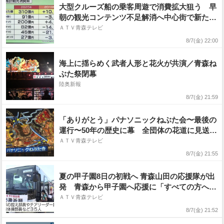
大型クルーズ船の乗客周遊で消費拡大狙う 早
朝の観光コンテンツ不足解消へ中心街で新たな
取り組み「MORNING MARKET」を開催 青
ＡＴＶ青森テレビ
森ねぶた祭の経済効果310億円をさらに引き上
8/7(金) 22:00
げ 青森市
海上に揺らめく武者人形と花火が共演／青森ね
ぶた祭閉幕
陸奥新報
8/7(金) 21:59
「ありがとう」パナソニックねぶた会〜最後の
運行〜50年の歴史に幕 全団体の花道に見送ら
れ 涙の戻り囃子 半世紀にわたり津軽の夏彩
ＡＴＶ青森テレビ
った最後の夜 青森ねぶた祭2026
8/7(金) 21:55
夏の甲子園8日の初戦へ 青森山田の応援隊が出
発 青森から甲子園へ応援に「すべての方への
感謝を忘れずチーム一丸となって頑張って」
ＡＴＶ青森テレビ
遊学館戦はOB県人会含め総勢700人スタンドで
8/7(金) 21:52
後押し