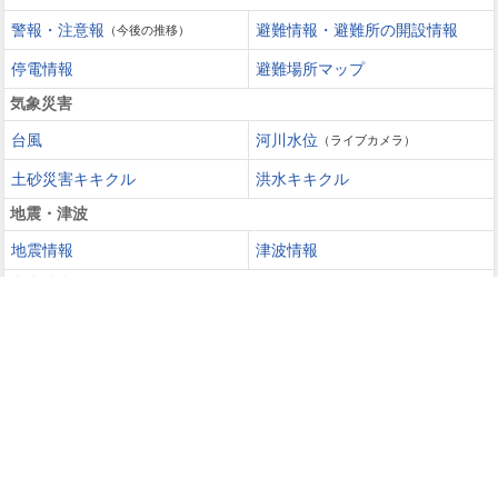
警報・注意報
避難情報・避難所の開設情報
（今後の推移）
停電情報
避難場所マップ
気象災害
台風
河川水位
（ライブカメラ）
土砂災害キキクル
洪水キキクル
地震・津波
地震情報
津波情報
火山噴火
火山情報
過去の災害を知る・災害に備える
災害カレンダー
防災手帳
防災速報
天気ガイド