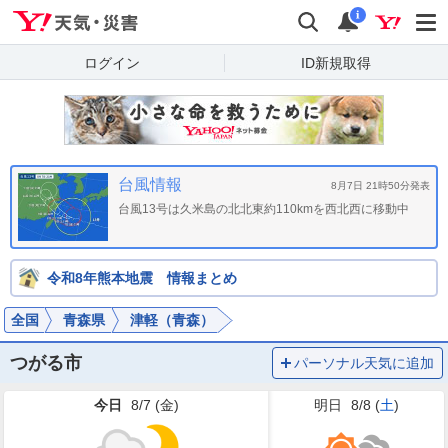
Yahoo!天気・災害
検索
通知
i
ログイン
ID新規取得
台風情報
8月7日 21時50分発表
台風13号は久米島の北北東約110kmを西北西に移動中
令和8年熊本地震 情報まとめ
全国
青森県
津軽（青森）
つがる市
パーソナル天気に追加
今日
8/7 (
金
)
明日
8/8 (
土
)