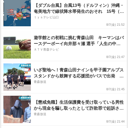
【ダブル台風】台風13号（ドルフィン）沖縄・
奄美地方で線状降水帯発生のおそれ 15号（チ
ャンホン）11日ごろに関東〜東北の上陸か 今
ｔｙｓテレビ山口
後の予想進路・雨と風のシミュレーションを見
8/7(金) 21:52
る （気象庁）
遊学館との初戦に挑む青森山田 キーマンはバ
ースデーボーイ向井那々瀬 選手「人生の中で
大切な日になるのでホームラン打ちたい」「フ
ＡＴＶ青森テレビ
ルスイングで」 県大会打率4割超のバッター
8/7(金) 21:47
は試合当日の8日が18歳の誕生日 夏の高校野
球甲子園
いざ聖地へ！青森山田ナインを甲子園アルプス
スタンドから鼓舞する応援団がバスで出発 青
森市
青森放送
8/7(金) 21:45
【懲戒免職】生活保護費を受け取っている男性
から現金を騙し取ったとして詐欺罪で起訴され
た青森県職員
青森放送
8/7(金) 21:44