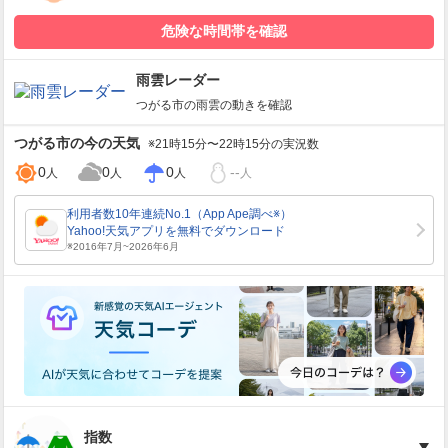
危険な時間帯を確認
雨雲レーダー
つがる市
の雨雲の動きを確認
つがる市
の今の天気
※21時15分〜22時15分の実況数
0
0
0
--
人
人
人
人
指数