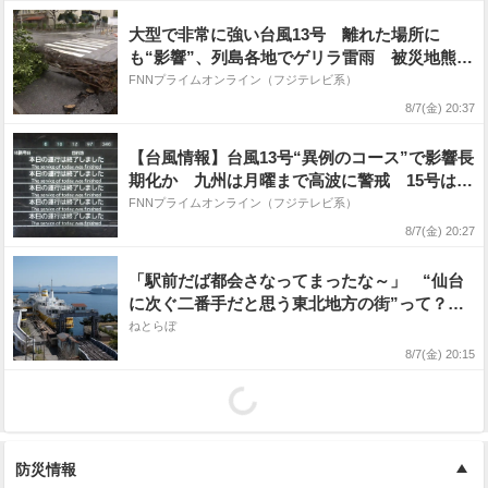
大型で非常に強い台風13号 離れた場所に
も“影響”、列島各地でゲリラ雷雨 被災地熊本
も警戒 15号は週明けにも東北地方に上陸か
FNNプライムオンライン（フジテレビ系）
8/7(金) 20:37
【台風情報】台風13号“異例のコース”で影響長
期化か 九州は月曜まで高波に警戒 15号は11
日（火）以降、北日本に上陸か
FNNプライムオンライン（フジテレビ系）
8/7(金) 20:27
「駅前だば都会さなってまったな～」 “仙台
に次ぐ二番手だと思う東北地方の街”って？
ランキング上位に「ちょうどよく都会と田舎が
ねとらぼ
混じってる」「コンパクトにまとまったいい
8/7(金) 20:15
街」の声
防災情報