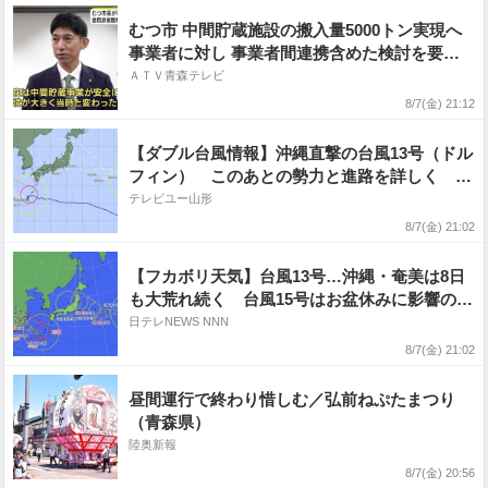
むつ市 中間貯蔵施設の搬入量5000トン実現へ
事業者に対し 事業者間連携含めた検討を要
請 4500トンの場合 税収は当初想定より約212
ＡＴＶ青森テレビ
億円減
8/7(金) 21:12
【ダブル台風情報】沖縄直撃の台風13号（ドル
フィン） このあとの勢力と進路を詳しく 奄
美・沖縄などへの影響はどうなる? 最大瞬間風
テレビユー山形
速60m/s 台風15号は本州直撃の可能性...進路
8/7(金) 21:02
予想・勢力を詳しく 全国の天気を画像で 気
象庁
【フカボリ天気】台風13号…沖縄・奄美は8日
も大荒れ続く 台風15号はお盆休みに影響のお
それ
日テレNEWS NNN
8/7(金) 21:02
昼間運行で終わり惜しむ／弘前ねぷたまつり
（青森県）
陸奥新報
8/7(金) 20:56