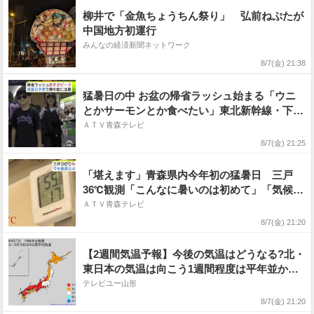
柳井で「金魚ちょうちん祭り」 弘前ねぷたが
中国地方初運行
みんなの経済新聞ネットワーク
8/7(金) 21:38
猛暑日の中 お盆の帰省ラッシュ始まる「ウニ
とかサーモンとか食べたい」東北新幹線・下り
ピークは8日午前から夕方にかけほぼ満席 U
ＡＴＶ青森テレビ
ターンラッシュ上りピークは16日予想
8/7(金) 21:25
「堪えます」青森県内今年初の猛暑日 三戸
36℃観測「こんなに暑いのは初めて」「気候の
差が激しい」 夏祭りピザキッチンカーの中は
ＡＴＶ青森テレビ
55.8℃「きょうは持ってきていますエアコン
8/7(金) 21:20
を」 8日も青森・弘前・むつで真夏日予想
【2週間気温予報】今後の気温はどうなる?北・
東日本の気温は向こう1週間程度は平年並か低
い日が多い予報 その後は平年並か高い予報
テレビユー山形
熱中症などに注意 今後の全国の天気を画像
8/7(金) 21:20
で 気象庁