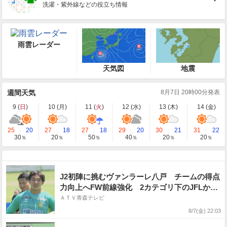
洗濯・紫外線などの役立ち情報
雨雲レーダー
天気図
地震
週間天気
8月7日 20時00分発表
9 (
日
)
10 (
月
)
11 (
火
)
12 (
水
)
13 (
木
)
14 (
金
)
25
20
27
18
27
18
29
20
30
21
31
22
30
20
50
40
20
20
％
％
％
％
％
％
J2初陣に挑むヴァンラーレ八戸 チームの得点
力向上へFW前線強化 2カテゴリ下のJFLから
飛び級移籍したFW岡健太が憧れのJの舞台でプ
ＡＴＶ青森テレビ
レーへ「ゴール・アシストあわせて10得点に絡
8/7(金) 22:03
むプレーを」