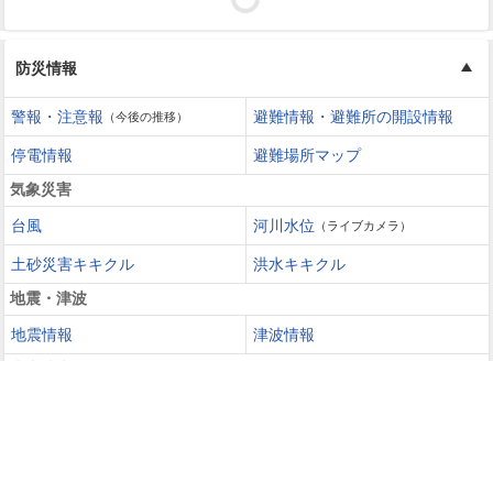
防災情報
警報・注意報
避難情報・避難所の開設情報
（今後の推移）
停電情報
避難場所マップ
気象災害
台風
河川水位
（ライブカメラ）
土砂災害キキクル
洪水キキクル
地震・津波
地震情報
津波情報
火山噴火
火山情報
過去の災害を知る・災害に備える
災害カレンダー
防災手帳