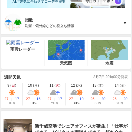
指数
洗濯・紫外線などの役立ち情報
雨雲レーダー
天気図
地震
週間天気
8月7日 20時00分発表
9 (
日
)
10 (
月
)
11 (
火
)
12 (
水
)
13 (
木
)
14 (
金
)
27
17
27
16
27
17
27
19
26
20
26
20
10
10
50
30
30
20
％
％
％
％
％
％
新千歳空港でシェアオフィスが誕生！「仕事が