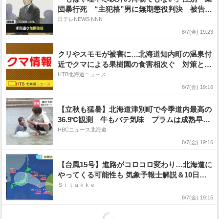
団暴行死 “主犯格”男に無期懲役判決 被告、
うつむいて唇をかみしめ…
日テレNEWS NNN
8/7(金) 19:23
クリやスモモが被害に…北海道知内町の温泉付
近でクマによる果樹園の食害相次ぐ 対策とし
て被害木を伐採へ
HTB北海道ニュース
8/7(金) 19:16
【立秋も猛暑】北海道津別町で今季道内最高の
36.9℃観測 牛もバテ気味 プラムは成熟早く
収穫急ピッチ 札幌も32.8℃と今年一番の暑さ
HBCニュース北海道
8/7(金) 19:16
【台風15号】進路がコロコロ変わり…北海道に
やってくる可能性も 気象予報士解説＆10日間
天気予報／2026年8月7日更新
Ｓｉｔａｋｋｅ
8/7(金) 19:15