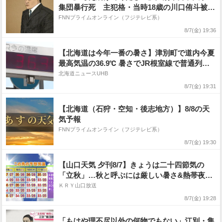
集団暴行死 主犯格・当時18歳の川口侑斗被告
に無期懲役の判決「理不尽以外の何ものでもな
FNNプライムオンライン（フジテレビ系）
い」
8/7(金) 19:36
【北海道は今年一番の暑さ】津別町で道内今夏
最高気温の36.9℃ 暑さでJR根室線で普通列車3
本が運休 原因はレールの“温度上昇” 今シーズ
北海道ニュースUHB
ン北海道で初めての熱中症警戒アラートも
8/7(金) 19:31
【北海道（石狩・空知・後志地方）】8/8の天
気予報
FNNプライムオンライン（フジテレビ系）
8/7(金) 19:30
【山口天気 夕刊8/7】きょうは二十四節気の
「立秋」…秋と呼ぶには厳しい暑さ&熱帯夜が
続く お盆は台風15号の動向注意
ＫＲＹ山口放送
8/7(金) 19:28
「もはや理不尽以外の何物でもない」江別・集