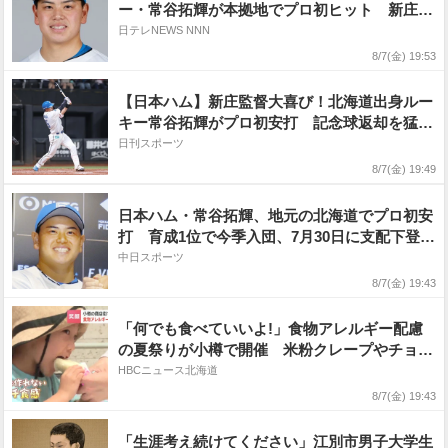
ー・常谷拓輝が本拠地でプロ初ヒット 新庄監
督が記念球を受け取りガッツポーズ
日テレNEWS NNN
8/7(金) 19:53
【日本ハム】新庄監督大喜び！北海道出身ルー
キー常谷拓輝がプロ初安打 記念球返却を猛ア
ピール
日刊スポーツ
8/7(金) 19:49
日本ハム・常谷拓輝、地元の北海道でプロ初安
打 育成1位で今季入団、7月30日に支配下登録
され通算11打席目で待望一打
中日スポーツ
8/7(金) 19:43
「何でも食べていいよ!」食物アレルギー配慮
の夏祭りが小樽で開催 米粉クレープやチョコ
バナナに子どもたち笑顔「食べられるものがた
HBCニュース北海道
くさん」
8/7(金) 19:43
「生涯考え続けてください」江別市男子大学生