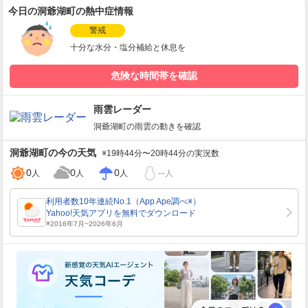
今日の洞爺湖町の熱中症情報
警戒
十分な水分・塩分補給と休息を
危険な時間帯を確認
雨雲レーダー
洞爺湖町
の雨雲の動きを確認
洞爺湖町
の今の天気
※19時44分〜20時44分の実況数
0
0
0
--
人
人
人
人