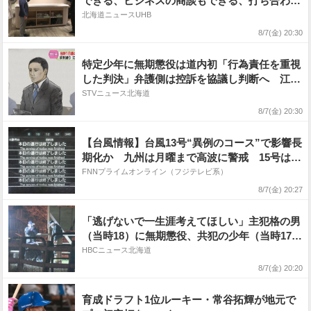
できる、ビジネスの商談もできる、打ち合わせ
やイベントもできる」半導体関連企業の最初の
北海道ニュースUHB
拠点となるか？ 〈北海道千歳市〉
8/7(金) 20:30
特定少年に無期懲役は道内初「行為責任を重視
した判決」弁護側は控訴を協議し判断へ 江別
集団暴行死
STVニュース北海道
8/7(金) 20:30
【台風情報】台風13号“異例のコース”で影響長
期化か 九州は月曜まで高波に警戒 15号は11
日（火）以降、北日本に上陸か
FNNプライムオンライン（フジテレビ系）
8/7(金) 20:27
「逃げないで一生涯考えてほしい」主犯格の男
（当時18）に無期懲役、共犯の少年（当時17）
に懲役30年の判決【江別集団暴行死】元裁判官
HBCニュース北海道
が判決を解説
8/7(金) 20:20
育成ドラフト1位ルーキー・常谷拓輝が地元で