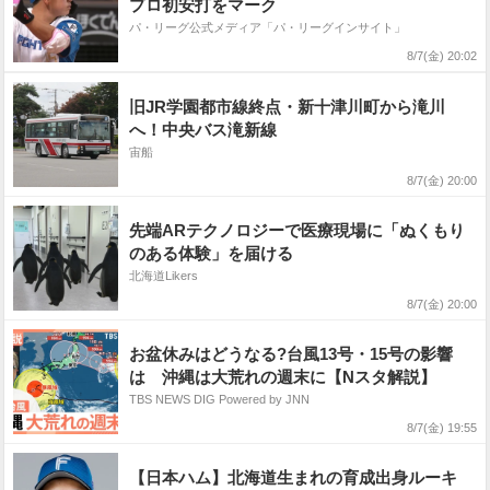
プロ初安打をマーク
パ・リーグ公式メディア「パ・リーグインサイト」
8/7(金) 20:02
旧JR学園都市線終点・新十津川町から滝川
へ！中央バス滝新線
宙船
8/7(金) 20:00
先端ARテクノロジーで医療現場に「ぬくもり
のある体験」を届ける
北海道Likers
8/7(金) 20:00
お盆休みはどうなる?台風13号・15号の影響
は 沖縄は大荒れの週末に【Nスタ解説】
TBS NEWS DIG Powered by JNN
8/7(金) 19:55
【日本ハム】北海道生まれの育成出身ルーキ