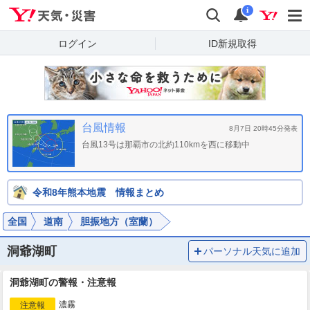
Yahoo!天気・災害
検索
通知
i
ログイン
ID新規取得
台風情報
8月7日 20時45分発表
台風13号は那覇市の北約110kmを西に移動中
令和8年熊本地震 情報まとめ
全国
道南
胆振地方（室蘭）
洞爺湖町
パーソナル天気に追加
洞爺湖町の警報・注意報
濃霧
注意報