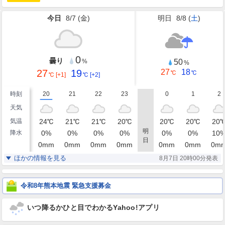
今日
8/7 (
金
)
明日
8/8 (
土
)
0
曇り
50
%
%
27
19
27
18
℃
℃
℃
[+1]
℃
[+2]
時刻
20
21
22
23
0
1
2
天気
気温
24
℃
21
℃
21
℃
20
℃
20
℃
20
℃
20
明
降水
0
%
0
%
0
%
0
%
0
%
0
%
10
日
0
mm
0
mm
0
mm
0
mm
0
mm
0
mm
0
m
湿度
83
96
98
100
100
100
100
%
%
%
%
%
%
ほかの情報を見る
8月7日 20時00分発表
静穏
東南東
東北東
東北東
東
東北東
東北
風
0
1
1
1
2
2
2
m/s
m/s
m/s
m/s
m/s
m/s
m/
令和8年熊本地震 緊急支援募金
いつ降るかひと目でわかるYahoo!アプリ