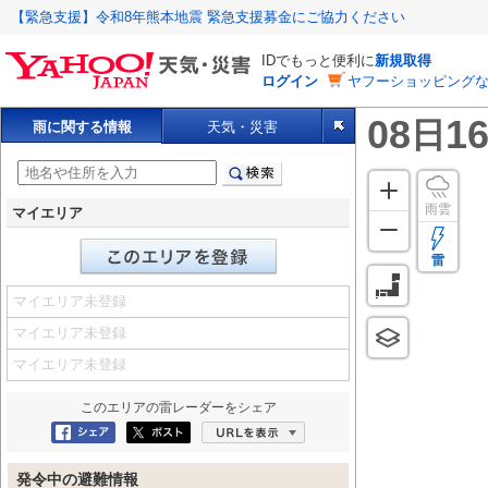
【緊急支援】令和8年熊本地震 緊急支援募金にご協力ください
IDでもっと便利に
新規取得
ログイン
ヤフーショッピングな
08
16
日
雨に関する情報
天気・災害
雨雲
マイエリア
雷
マイエリア未登録
マイエリア未登録
マイエリア未登録
このエリアの
雷レーダー
をシェア
Facebookにシェア
ポスト
URLを表示
発令中の避難情報