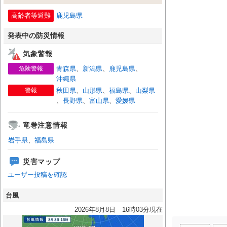
高齢者等避難
鹿児島県
発表中の防災情報
気象警報
危険警報
青森県
、
新潟県
、
鹿児島県
、
沖縄県
警報
秋田県
、
山形県
、
福島県
、
山梨県
、
長野県
、
富山県
、
愛媛県
竜巻注意情報
岩手県
、
福島県
災害マップ
ユーザー投稿を確認
台風
2026年8月8日 16時03分現在