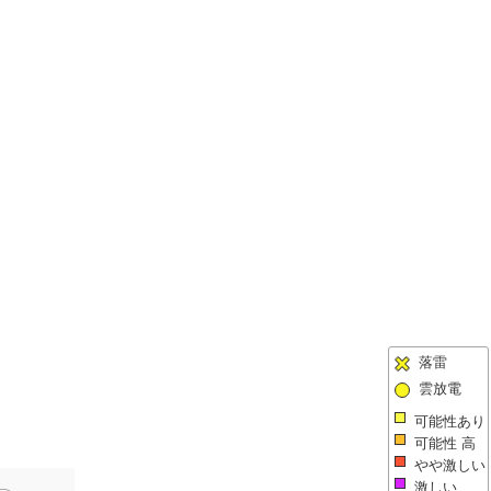
落雷
雲放電
可能性あり
可能性 高
やや激しい
激しい