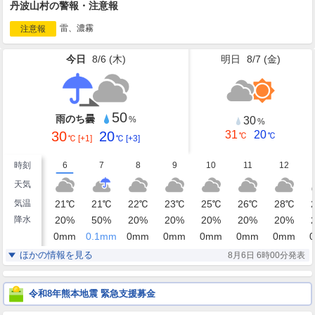
丹波山村の警報・注意報
雷、濃霧
注意報
今日
8/6 (
木
)
明日
8/7 (
金
)
50
雨のち曇
30
%
%
30
20
31
20
℃
℃
℃
[+1]
℃
[+3]
時刻
6
7
8
9
10
11
12
天気
気温
21
℃
21
℃
22
℃
23
℃
25
℃
26
℃
28
℃
降水
20
%
50
%
20
%
20
%
20
%
20
%
20
%
0
mm
0.1
mm
0
mm
0
mm
0
mm
0
mm
0
mm
0
湿度
86
88
85
80
72
65
61
%
%
%
%
%
%
%
ほかの情報を見る
8月6日 6時00分発表
静穏
東北東
東
東南東
東南東
東南東
東南東
風
0
1
2
2
2
2
2
m/s
m/s
m/s
m/s
m/s
m/s
m/s
令和8年熊本地震 緊急支援募金