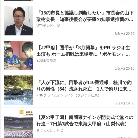
「13の市長と協議し判断したい」市長会の山下
政樹会長 知事後援会が要望の知事選推薦の対
応 山梨
UTYテレビ山梨
8/5(水) 20:29
【J2甲府】選手が「8月開幕」をPR ラジオ生
出演も ホーム初戦は来場者に「ポケモン」グ
ッズを配布 山梨
YBS山梨放送
8/5(水) 20:18
「人が下流に」目撃者が110番通報 桂川で釣
りの男性（84）流され死亡 1人で釣りに来て
いたか 山梨・大月市
FNNプライムオンライン（フジテレビ系）
8/5(水) 19:36
【夏の甲子園】鶴岡東ナインが開会式で堂々の
行進・7日第1試合で東海大甲府（山梨代表）と
対戦 山形
さくらんぼテレビ