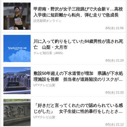
甲府南・野沢が女子三段跳びで大会新Ｖ…高校
入学後に短距離から転向、弾む走りで急成長
読売新聞オンライン
8/5(水) 21:56
川に入って釣りをしていた84歳男性が流され死
亡 山梨・大月市
テレビ朝日系（ANN）
8/5(水) 21:29
敷設50年超えの下水道管が増加 県議が下水処
理施設を視察 担当者が道路陥没のリスクが高
まると説明 山梨
UTYテレビ山梨
8/5(水) 21:20
「好きだと言ってくれたので認められている感
じがした」 女子生徒に性的暴行をしたとされ
る中学校教諭の初公判 被告人質問で語っ
UTYテレビ山梨
た“孤立感”
8/5(水) 21:12