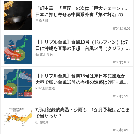
「町中華」「巨匠」の次は「巨大チェーン」。
日本に押し寄せる中国系外食「第3世代」の正
体 #エキスパートトピ
三輪大輔
8/6(木) 6:01
【トリプル台風】台風13号（ドルフィン）は7
日に沖縄を直撃の予想 台風14号（クジラ）は
6日午後に熱帯低気圧へ 台風15号（チャンホ
tbc東北放送
ン）は11日に東日本〜北日本の太平洋側に近づ
8/6(木) 6:00
く可能性【雨風シミュレーション6日〜11日】
【トリプル台風】台風15号は東日本に接近か
大型で強い台風13号の今後の進路は?雨・風シ
ミュレーションを確認【気象庁台風情報 6日午
RSK山陽放送
前4時45分発表】
8/6(木) 5:10
7月は記録的高温・少雨も 1か月予報はどこま
で当たった？
松浦悠真
8/6(木) 0:13