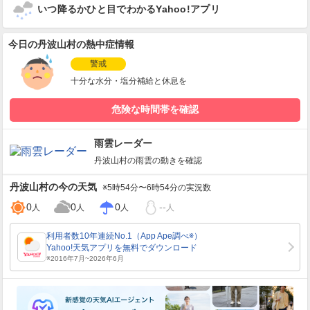
いつ降るかひと目でわかるYahoo!アプリ
今日の丹波山村の熱中症情報
警戒
十分な水分・塩分補給と休息を
危険な時間帯を確認
雨雲レーダー
丹波山村
の雨雲の動きを確認
丹波山村
の今の天気
※5時54分〜6時54分の実況数
0
0
0
--
人
人
人
人