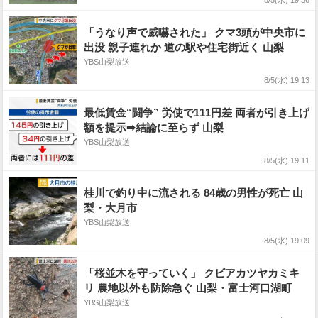
8/5(水) 19:36
「うなり声で威嚇された」 クマ3頭が中央市に
出没 親子連れか 道の駅や住宅街近く 山梨
YBS山梨放送
8/5(水) 19:13
最低賃金“闘争” 労使で111円差 両者が引き上げ
額を提示➡結論に至らず 山梨
YBS山梨放送
8/5(水) 19:11
桂川で釣り中に流される 84歳の男性が死亡 山
梨・大月市
YBS山梨放送
8/5(水) 19:09
「桜並木を守っていく」 クビアカツヤカミキ
リ 農地以外も防除急ぐ 山梨・富士河口湖町
YBS山梨放送