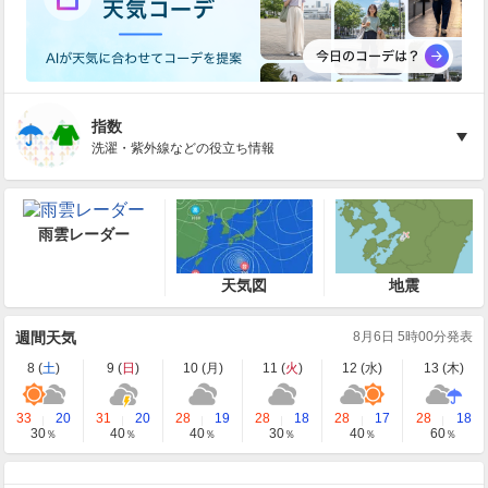
指数
洗濯・紫外線などの役立ち情報
雨雲レーダー
天気図
地震
週間天気
8月6日 5時00分発表
8 (
土
)
9 (
日
)
10 (
月
)
11 (
火
)
12 (
水
)
13 (
木
)
33
20
31
20
28
19
28
18
28
17
28
18
30
40
40
30
40
60
％
％
％
％
％
％