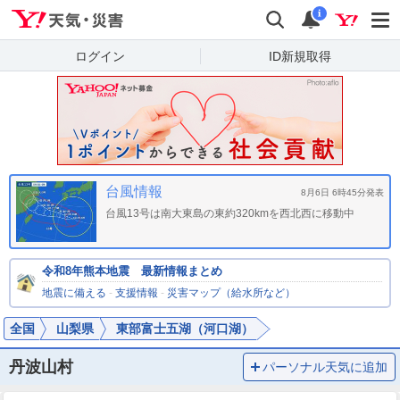
Yahoo!天気・災害
検索
通知
i
ログイン
ID新規取得
台風情報
8月6日 6時45分発表
台風13号は南大東島の東約320kmを西北西に移動中
令和8年熊本地震 最新情報まとめ
地震に備える
-
支援情報
-
災害マップ（給水所など）
全国
山梨県
東部富士五湖（河口湖）
丹波山村
パーソナル天気に追加