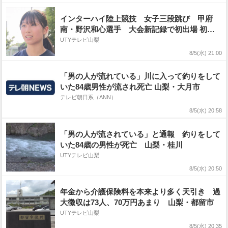
インターハイ陸上競技 女子三段跳び 甲府
南・野沢和心選手 大会新記録で初出場 初優
勝
UTYテレビ山梨
8/5(水) 21:00
「男の人が流れている」川に入って釣りをして
いた84歳男性が流され死亡 山梨・大月市
テレビ朝日系（ANN）
8/5(水) 20:58
「男の人が流されている」と通報 釣りをして
いた84歳の男性が死亡 山梨・桂川
UTYテレビ山梨
8/5(水) 20:50
年金から介護保険料を本来より多く天引き 過
大徴収は73人、70万円あまり 山梨・都留市
UTYテレビ山梨
8/5(水) 20:35