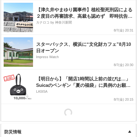
【津久井やまゆり園事件】植松聖死刑囚による
２度目の再審請求、高裁も認めず 即時抗告を
棄却
カナロコ by 神奈川新聞
8/7(金) 20:31
スターバックス、横浜に“文化財カフェ”8月10
日オープン
Impress Watch
8/7(金) 20:30
【明日から】「開店1時間以上前の並びは…」
Suicaのペンギン「夏の福袋」に異例のお願
い…史上最も豪華な限定セットは争奪戦必至！
LASISA
8/7(金) 20:15
防災情報