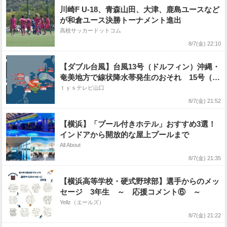
川崎F U-18、青森山田、大津、鹿島ユースなど
が和倉ユース決勝トーナメント進出
高校サッカードットコム
8/7(金) 22:10
【ダブル台風】台風13号（ドルフィン）沖縄・
奄美地方で線状降水帯発生のおそれ 15号（チ
ャンホン）11日ごろに関東〜東北の上陸か 今
ｔｙｓテレビ山口
後の予想進路・雨と風のシミュレーションを見
8/7(金) 21:52
る （気象庁）
【横浜】「プール付きホテル」おすすめ3選！
インドアから開放的な屋上プールまで
All About
8/7(金) 21:35
【横浜高等学校・硬式野球部】選手からのメッ
セージ 3年生 ～ 応援コメント⑥ ～
Yellz（エールズ）
8/7(金) 21:22