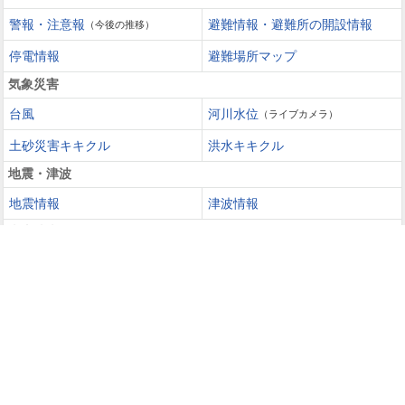
警報・注意報
避難情報・避難所の開設情報
（今後の推移）
停電情報
避難場所マップ
気象災害
台風
河川水位
（ライブカメラ）
土砂災害キキクル
洪水キキクル
地震・津波
地震情報
津波情報
火山噴火
火山情報
過去の災害を知る・災害に備える
災害カレンダー
防災手帳
防災速報
天気ガイド