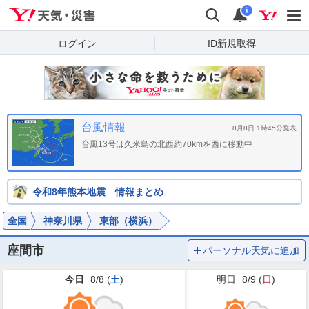
Yahoo!天気・災害
検索
通知
i
ログイン
ID新規取得
台風情報
8月8日 1時45分発表
台風13号は久米島の北西約70kmを西に移動中
令和8年熊本地震 情報まとめ
全国
神奈川県
東部（横浜）
座間市
パーソナル天気に追加
今日
8/8 (
土
)
明日
8/9 (
日
)