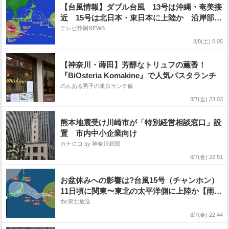
【台風情報】ダブル台風 13号は沖縄・奄美接
近 15号は北日本・東日本に上陸か 沿岸部も
高波注意
テレビ静岡NEWS
8/8(土) 0:05
【神奈川・蒔田】芳醇なトリュフの薫香！
『BiOsteria Komakine』で人気パスタランチ
のんある男子の東京ランチ飯
8/7(金) 23:03
熊本地震受け川崎市が「特別経営相談窓口」設
置 市内中小企業向け
カナロコ by 神奈川新聞
8/7(金) 22:51
お盆休みへの影響は?台風15号（チャンホン）
11日頃に関東〜東北の太平洋側に上陸か【雨風
シミュレーション7日〜12日】
tbc東北放送
8/7(金) 22:44