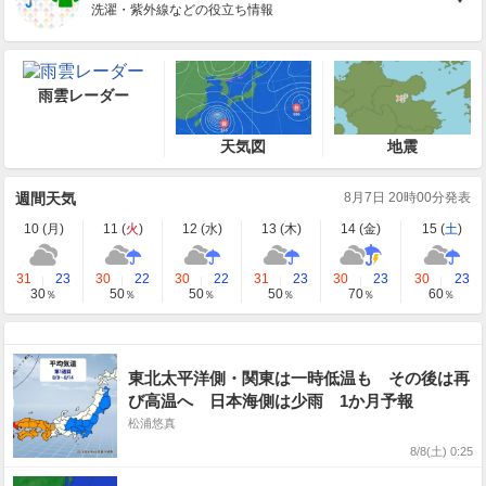
洗濯・紫外線などの役立ち情報
雨雲レーダー
天気図
地震
週間天気
8月7日 20時00分発表
10 (
月
)
11 (
火
)
12 (
水
)
13 (
木
)
14 (
金
)
15 (
土
)
31
23
30
22
30
22
31
23
30
23
30
23
30
50
50
50
70
60
％
％
％
％
％
％
東北太平洋側・関東は一時低温も その後は再
び高温へ 日本海側は少雨 1か月予報
松浦悠真
8/8(土) 0:25