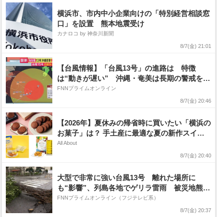
横浜市、市内中小企業向けの「特別経営相談窓
口」を設置 熊本地震受け
カナロコ by 神奈川新聞
8/7(金) 21:01
【台風情報】「台風13号」の進路は 特徴
は“動きが遅い” 沖縄・奄美は長期の警戒を
熊本でも強風と雨に注意 「台風15号」はお盆
FNNプライムオンライン
に関東地方・北海道に接近か 「異例の台風」
8/7(金) 20:46
と気象予報士が解説
【2026年】夏休みの帰省時に買いたい「横浜の
お菓子」は？ 手土産に最適な夏の新作スイー
ツ
All About
8/7(金) 20:40
大型で非常に強い台風13号 離れた場所に
も“影響”、列島各地でゲリラ雷雨 被災地熊本
も警戒 15号は週明けにも東北地方に上陸か
FNNプライムオンライン（フジテレビ系）
8/7(金) 20:37