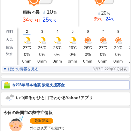
10
晴時々曇
20
%
%
34
25
35
24
℃
℃
℃
[+1]
℃
[0]
時刻
2
3
4
5
6
7
8
天気
気温
27
℃
26
℃
26
℃
26
℃
26
℃
27
℃
29
℃
降水
0
%
0
%
0
%
0
%
0
%
0
%
0
%
0
mm
0
mm
0
mm
0
mm
0
mm
0
mm
0
mm
0
湿度
86
88
89
89
87
81
74
%
%
%
%
%
%
%
ほかの情報を見る
8月7日 22時00分発表
南
南
南
南
南
南
南
風
2
2
1
1
1
2
3
m/s
m/s
m/s
m/s
m/s
m/s
m/s
令和8年熊本地震 緊急支援募金
いつ降るかひと目でわかるYahoo!アプリ
今日の座間市の熱中症情報
厳重警戒
外出は炎天下を避けて