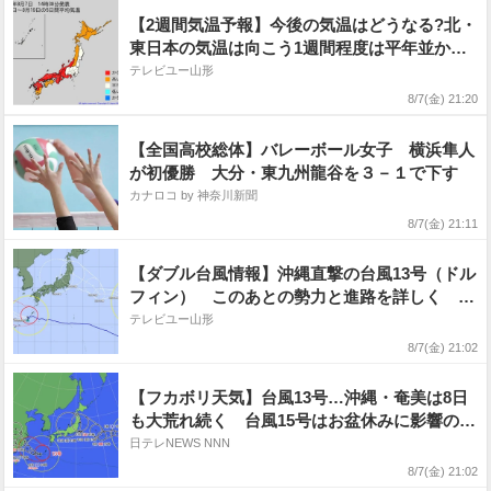
【2週間気温予報】今後の気温はどうなる?北・
東日本の気温は向こう1週間程度は平年並か低
い日が多い予報 その後は平年並か高い予報
テレビユー山形
熱中症などに注意 今後の全国の天気を画像
8/7(金) 21:20
で 気象庁
【全国高校総体】バレーボール女子 横浜隼人
が初優勝 大分・東九州龍谷を３－１で下す
カナロコ by 神奈川新聞
8/7(金) 21:11
【ダブル台風情報】沖縄直撃の台風13号（ドル
フィン） このあとの勢力と進路を詳しく 奄
美・沖縄などへの影響はどうなる? 最大瞬間風
テレビユー山形
速60m/s 台風15号は本州直撃の可能性...進路
8/7(金) 21:02
予想・勢力を詳しく 全国の天気を画像で 気
象庁
【フカボリ天気】台風13号…沖縄・奄美は8日
も大荒れ続く 台風15号はお盆休みに影響のお
それ
日テレNEWS NNN
8/7(金) 21:02