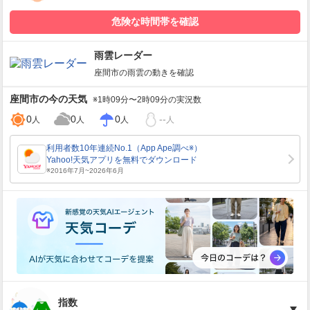
危険な時間帯を確認
雨雲レーダー
座間市
の雨雲の動きを確認
座間市
の今の天気
※1時09分〜2時09分の実況数
0
0
0
--
人
人
人
人
指数