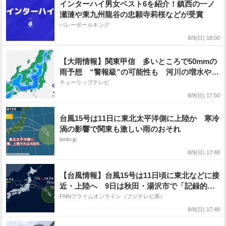
インターハイ男女ベスト6を紹介！鎮西の一ノ
瀬漣や東九州龍谷の忠願寺莉桜などが受賞
バレーボールキング
8/9(日) 18:00
【大雨情報】関東甲信 多いところで50mmの
雨予想 “警報級”の可能性も 河川の増水や土
砂災害に注意・警戒【雨と風のシミュレーショ
チューリップテレビ
ン】
8/9(日) 17:50
台風15号は11日に東北太平洋側に上陸か 寒冷
渦の影響で関東も激しい雨のおそれ
tenki.jp
8/9(日) 17:48
【台風情報】台風15号は11日頃に東北などに接
近・上陸へ 9日は秋田・湯沢市で「記録的短
時間大雨」
FNNプライムオンライン（フジテレビ系）
8/9(日) 17:48