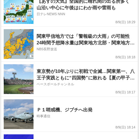
【あすの天気】全国的に晴れ間の出る所多く
山沿い中心に午後はにわか雨や雷雨も
日テレNEWS NNN
8/9(日) 18:29
関東甲信地方では「警報級の大雨」の可能性
24時間予想降水量は関東地方北部・関東地方南
部・甲信地方80ミリ（9日午後6時から10日午後
NBS長野放送
6時まで 多い所で）
8/9(日) 18:18
東京勢が10年ぶりに初戦で全滅…関東第一、八
王子実践ともに“四国勢”に敗れる【夏の甲子園
2026】
ベースボールチャンネル
8/9(日) 18:17
Ｐ１哨戒機、ジブチへ出発
時事通信
8/9(日) 18:14