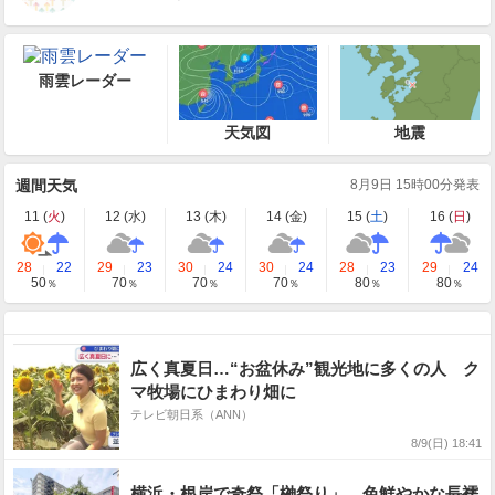
雨雲レーダー
天気図
地震
週間天気
8月9日 15時00分発表
11 (
火
)
12 (
水
)
13 (
木
)
14 (
金
)
15 (
土
)
16 (
日
)
28
22
29
23
30
24
30
24
28
23
29
24
50
70
70
70
80
80
％
％
％
％
％
％
広く真夏日…“お盆休み”観光地に多くの人 ク
マ牧場にひまわり畑に
テレビ朝日系（ANN）
8/9(日) 18:41
横浜・根岸で奇祭「榊祭り」 色鮮やかな長襦