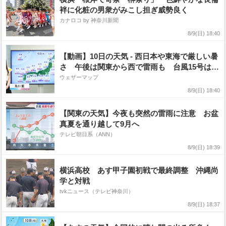
袢に化粧の男衆がみこし担ぎ威勢良く
カナロコ by 神奈川新聞
8/9(日) 18:40
【動画】10日の天気 - 西日本や東海で厳しい暑
さ 午後は関東から西で雷雨も 台風15号は東
北へ（9日19時更新）
ウェザーマップ
8/9(日) 18:40
【関東の天気】今夜も突然の雷雨に注意 お盆
真夏を通り越して9月へ
テレビ朝日系（ANN）
8/9(日) 18:39
横浜高校 あす甲子園初戦で最終調整 沖縄尚
学と対戦
tvkニュース（テレビ神奈川）
8/9(日) 18:37