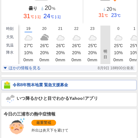
20
曇り
20
%
%
31
24
31
23
℃
℃
℃
[-1]
℃
[-1]
時刻
19
20
21
22
23
0
1
天気
気温
27
℃
26
℃
26
℃
26
℃
25
℃
25
℃
25
明
降水
10
%
20
%
20
%
20
%
20
%
10
%
10
日
0
mm
0
mm
0
mm
0
mm
0
mm
0
mm
0
m
湿度
81
83
84
84
84
85
85
%
%
%
%
%
%
ほかの情報を見る
8月9日 18時00分発表
南
南南東
東南東
東北東
北東
北東
北東
風
2
2
1
2
2
3
3
m/s
m/s
m/s
m/s
m/s
m/s
m/
令和8年熊本地震 緊急支援募金
いつ降るかひと目でわかるYahoo!アプリ
今日の三浦市の熱中症情報
厳重警戒
外出は炎天下を避けて