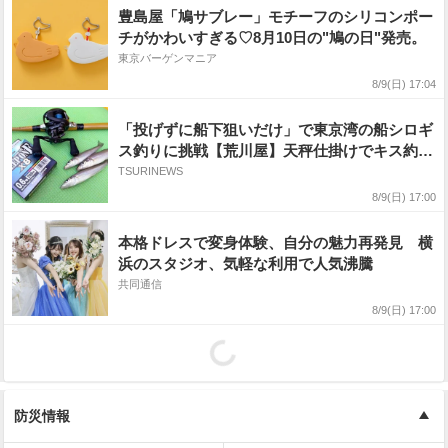
豊島屋「鳩サブレー」モチーフのシリコンポー
チがかわいすぎる♡8月10日の"鳩の日"発売。
東京バーゲンマニア
8/9(日) 17:04
「投げずに船下狙いだけ」で東京湾の船シロギ
ス釣りに挑戦【荒川屋】天秤仕掛けでキス約70
匹！
TSURINEWS
8/9(日) 17:00
本格ドレスで変身体験、自分の魅力再発見 横
浜のスタジオ、気軽な利用で人気沸騰
共同通信
8/9(日) 17:00
防災情報