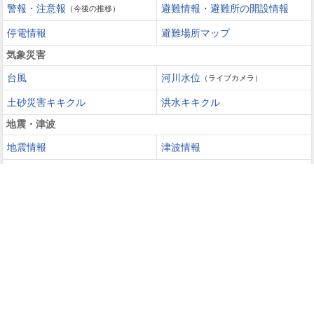
警報・注意報
避難情報・避難所の開設情報
（今後の推移）
停電情報
避難場所マップ
気象災害
台風
河川水位
（ライブカメラ）
土砂災害キキクル
洪水キキクル
地震・津波
地震情報
津波情報
火山噴火
火山情報
過去の災害を知る・災害に備える
災害カレンダー
防災手帳
防災速報
天気ガイド