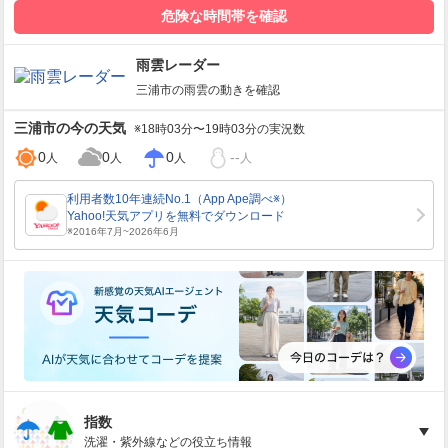
危険な時間帯を確認
雨雲レーダー
三浦市
の雨雲の動きを確認
三浦市
の今の天気
※18時03分〜19時03分の実況数
0
0
0
--
人
人
人
人
指数
洗濯・紫外線などの役立ち情報