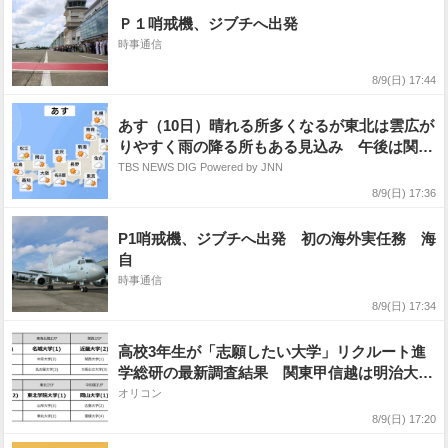
Ｐ１哨戒機、ジブチへ出発
時事通信
8/9(日) 17:44
あす（10日）晴れる所多くなるが東北は雲広が
りやすく雨の降る所もある見込み 午後は関東
から西も、ところどころでにわか雨・雷雨があ
TBS NEWS DIG Powered by JNN
る予想
8/9(日) 17:36
P1哨戒機、ジブチへ出発 初の海外実任務 海
自
時事通信
8/9(日) 17:34
高校3年生が「志願したい大学」リクルート進
学総研の最新調査結果 関東甲信越は明治大
学、関西は近畿大学【上位記載】
オリコン
8/9(日) 17:20