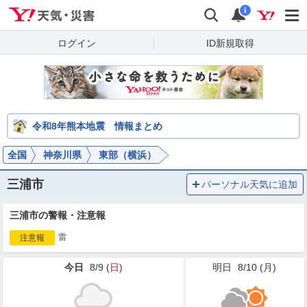
Yahoo!天気・災害
検索
通知
i
ログイン
ID新規取得
令和8年熊本地震 情報まとめ
全国
神奈川県
東部（横浜）
三浦市
パーソナル天気に追加
三浦市の警報・注意報
雷
注意報
今日
8/9 (
日
)
明日
8/10 (
月
)