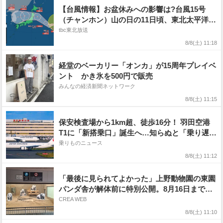
【台風情報】お盆休みへの影響は?台風15号
（チャンホン）山の日の11日頃、東北太平洋
側〜関東に上陸する可能性（8日午前11時現
tbc東北放送
在）【雨風シミュレーション7日〜13日】
8/8(土) 11:18
経堂のベーカリー「オンカ」が15周年プレイベ
ント かき氷を500円で販売
みんなの経済新聞ネットワーク
8/8(土) 11:15
保安検査場から1km超、徒歩16分！ 羽田空港
T1に「新搭乗口」誕生へ…知らぬと「乗り遅れ
不可避」な内容とは
乗りものニュース
8/8(土) 11:12
「最後に見られてよかった」上野動物園の東園
パンダ舎が解体前に特別公開。8月16日まで延
長されたパネル展と共に辿る“半世紀”のパンダ
CREA WEB
飼育《解体工事の図面あり》
8/8(土) 11:10