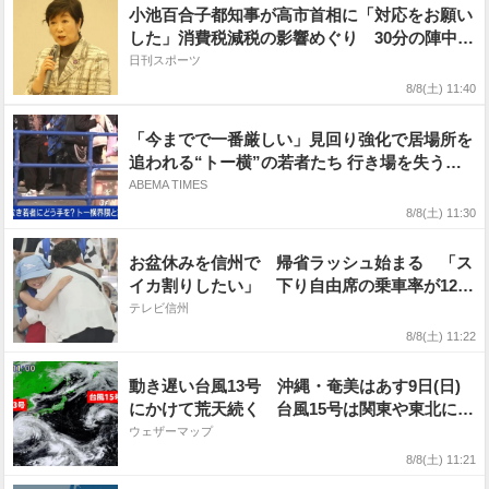
小池百合子都知事が高市首相に「対応をお願い
した」消費税減税の影響めぐり 30分の陣中見
舞い
日刊スポーツ
8/8(土) 11:40
「今までで一番厳しい」見回り強化で居場所を
追われる“トー横”の若者たち 行き場を失う中
「世間の普通より歌舞伎町の普通が合ってい
ABEMA TIMES
る」と心の叫びも
8/8(土) 11:30
お盆休みを信州で 帰省ラッシュ始まる 「ス
イカ割りしたい」 下り自由席の乗車率が120
パーセントとなった新幹線も Uターンラッシ
テレビ信州
ュは16日の予想【長野】
8/8(土) 11:22
動き遅い台風13号 沖縄・奄美はあす9日(日)
にかけて荒天続く 台風15号は関東や東北に接
近・上陸のおそれ
ウェザーマップ
8/8(土) 11:21