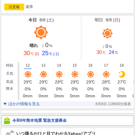
波浪
注意報
今日
8/8 (
土
)
明日
8/9 (
日
)
0
晴れ
0
%
%
30
25
30
24
℃
℃
℃
[0]
℃
[-1]
時刻
12
13
14
15
16
17
18
天気
気温
29
℃
29
℃
29
℃
29
℃
29
℃
28
℃
27
℃
降水
0
%
0
%
0
%
0
%
0
%
0
%
0
%
0
mm
0
mm
0
mm
0
mm
0
mm
0
mm
0
mm
0
湿度
73
73
73
73
75
77
79
%
%
%
%
%
%
%
ほかの情報を見る
8月8日 11時00分発表
東南東
南東
南東
南東
南東
東南東
東南東
風
3
3
3
3
3
3
2
m/s
m/s
m/s
m/s
m/s
m/s
m/s
令和8年熊本地震 緊急支援募金
いつ降るかひと目でわかるYahoo!アプリ