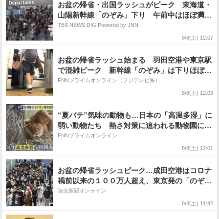
お盆の帰省・出国ラッシュがピーク 東海道・
山陽新幹線「のぞみ」下り 午前中はほぼ満
席 羽田空港 国際線は出国のピーク 国内線
TBS NEWS DIG Powered by JNN
には台風13号の影響が
8/8(土) 12:07
お盆の帰省ラッシュ始まる 羽田空港や東京駅
で混雑ピーク 新幹線「のぞみ」は下りほぼ満
席
FNNプライムオンライン（フジテレビ系）
8/8(土) 12:03
“夏バテ”気味の動物も…日本の「高温多湿」に
弱い動物たち 熱さ対策に追われる動物園に密
着
FNNプライムオンライン
8/8(土) 12:01
お盆の帰省ラッシュピーク…成田空港はコロナ
禍前以来の１００万人超え、東京発の「のぞ
み」はほぼ満席
読売新聞オンライン
8/8(土) 11:42