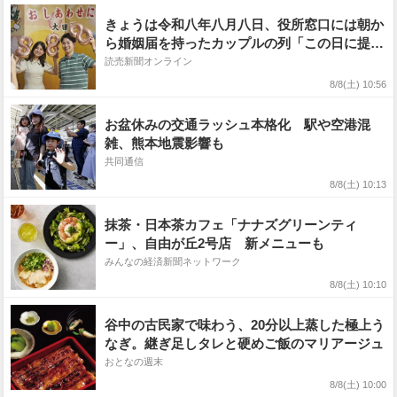
きょうは令和八年八月八日、役所窓口には朝か
ら婚姻届を持ったカップルの列「この日に提出
しようねと」
読売新聞オンライン
8/8(土) 10:56
お盆休みの交通ラッシュ本格化 駅や空港混
雑、熊本地震影響も
共同通信
8/8(土) 10:13
抹茶・日本茶カフェ「ナナズグリーンティ
ー」、自由が丘2号店 新メニューも
みんなの経済新聞ネットワーク
8/8(土) 10:10
谷中の古民家で味わう、20分以上蒸した極上う
なぎ。継ぎ足しタレと硬めご飯のマリアージュ
おとなの週末
8/8(土) 10:00