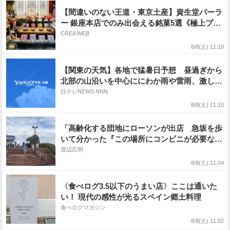
【間違いのない王道・東京土産】資生堂パーラ
ー 銀座本店でのみ出会える銘菓5選《極上プデ
ィング・濃厚チーズケーキ・ボンボンショコラ
CREA WEB
ほか》
8/8(土) 11:10
【関東の天気】各地で猛暑日予想 昼過ぎから
北部の山沿いを中心ににわか雨や雷雨、激しく
降る所も
日テレNEWS NNN
8/8(土) 11:10
「高齢化する団地にローソンが出店 急坂を歩
いて分かった『この場所にコンビニが必要な理
由』」
渡辺広明
8/8(土) 11:04
〈食べログ3.5以下のうまい店〉ここは通いた
い！ 現代の感性が光るスペイン郷土料理
食べログマガジン
8/8(土) 11:02