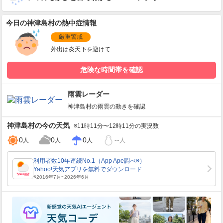
今日の神津島村の熱中症情報
厳重警戒
外出は炎天下を避けて
危険な時間帯を確認
雨雲レーダー
神津島村
の雨雲の動きを確認
神津島村
の今の天気
※11時11分〜12時11分の実況数
0
0
0
--
人
人
人
人