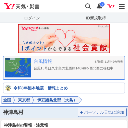
Yahoo!天気・災害
検索
通知
i
ログイン
ID新規取得
台風情報
8月8日 11時45分発表
台風13号は久米島の北西約140kmを西北西に移動中
令和8年熊本地震 情報まとめ
全国
東京都
伊豆諸島北部（大島）
神津島村
パーソナル天気に追加
神津島村の警報・注意報