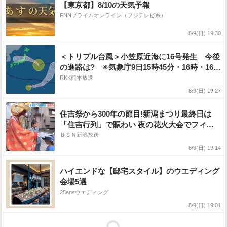
【東京都】8/10の天気予報
FNNプライムオンライン（フジテレビ系）
8/9(日) 19:30
＜トリプル台風＞小笠原近海に16号発生 今後
の進路は? ※気象庁9日15時45分・16時・16時
20分発表
RKK熊本放送
8/9(日) 19:27
住吉祭から300年の節目!新潟まつり最終日は
「住吉行列」で賑わい 夜の花火大会でフィナ
ーレ
ＢＳＮ新潟放送
8/9(日) 19:14
ハイエンドな【邸宅スタイル】のウエディング
会場5選
25ansウエディング
8/9(日) 19:01