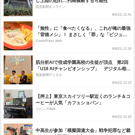
し上陸の恐れ…列島横断する可能性
読売新聞オンライン
8/9(日) 21:41
「無性」に「食べたくなる」、これが俺の最強
「背徳メシ」！ まさしく「罪」な「ビジュア
ル」と「味」に溺れてみない？
GoodsPress Web
8/9(日) 21:30
肌分析AIで佼成学園高校の生徒が頂点 第2回
「U18 AIチャンピオンシップ」 デジタル相が
奨励賞授与
電波新聞デジタル
8/9(日) 21:22
【押上】東京スカイツリー駅近くのランチ＆コ
ーヒーが人気「カフェショパン」
リビングWeb
8/9(日) 21:20
中高生が参加「模擬国連大会」戦争犯罪など裁