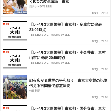
くICCの改革議論 東京
日テレNEWS NNN
8/9(日) 21:18
【レベル3大雨警報】東京都・多摩市に発表
21:09時点
TBS NEWS DIG Powered by JNN
8/9(日) 21:10
【レベル3大雨警報】東京都・小金井市、東村
山市に発表 20:59時点
TBS NEWS DIG Powered by JNN
8/9(日) 21:02
戦火広がる世界の平和願う 東京大空襲の記憶
伝える言問橋で慰霊法要
朝日新聞
8/9(日) 21:00
【レベル3大雨警報】東京都・国分寺市、東大