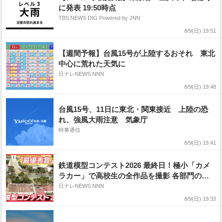
に発表 19:50時点
TBS NEWS DIG Powered by JNN
8/9(日) 19:51
【週間予報】台風15号が上陸するおそれ 東北
中心に荒れた天気に
日テレNEWS NNN
8/9(日) 19:48
台風15号、11日に東北・関東接近 上陸の恐
れ、強風大雨注意 気象庁
時事通信
8/9(日) 19:41
鉄道模型コンテスト2026 最終日！極小「カメ
ラカー」で高校生の全作品を撮影 各部門の
「最優秀賞」はどこに？【日テレ鉄道部】
日テレNEWS NNN
8/9(日) 19:33