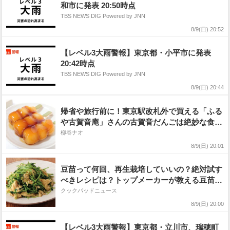
和市に発表 20:50時点
TBS NEWS DIG Powered by JNN
8/9(日) 20:52
【レベル3大雨警報】東京都・小平市に発表
20:42時点
TBS NEWS DIG Powered by JNN
8/9(日) 20:44
帰省や旅行前に！東京駅改札外で買える「ふる
や古賀音庵」さんの古賀音だんごは絶妙な食べ
切りサイズ♪
柳谷ナオ
8/9(日) 20:01
豆苗って何回、再生栽培していいの？絶対試す
べきレシピは？トップメーカーが教える豆苗の
正解【保存版】
クックパッドニュース
8/9(日) 20:00
【レベル3大雨警報】東京都・立川市、瑞穂町