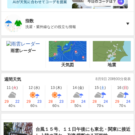
指数
洗濯・紫外線などの役立ち情報
雨雲レーダー
天気図
地震
週間天気
8月9日 20時00分発表
11 (
火
)
12 (
水
)
13 (
木
)
14 (
金
)
15 (
土
)
16 (
日
)
29
22
29
23
28
23
28
24
28
24
29
24
40
60
60
50
70
70
％
％
％
％
％
％
台風１５号、１１日午後にも東北・関東に接近