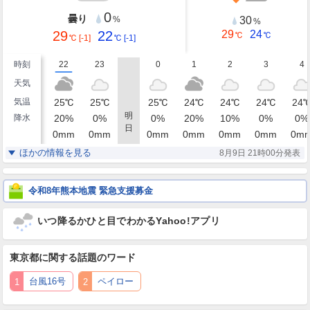
0
曇り
30
%
%
29
22
29
24
℃
℃
℃
[-1]
℃
[-1]
時刻
22
23
0
1
2
3
4
天気
気温
25
℃
25
℃
25
℃
24
℃
24
℃
24
℃
24
明
降水
20
%
0
%
0
%
20
%
10
%
0
%
0
%
日
0
mm
0
mm
0
mm
0
mm
0
mm
0
mm
0
m
湿度
92
93
90
89
90
90
90
%
%
%
%
%
%
ほかの情報を見る
8月9日 21時00分発表
北東
北東
北東
北東
北東
北東
北東
風
1
2
2
2
2
2
3
m/s
m/s
m/s
m/s
m/s
m/s
m/
令和8年熊本地震 緊急支援募金
いつ降るかひと目でわかるYahoo!アプリ
東京都
に関する話題のワード
台風16号
ペイロー