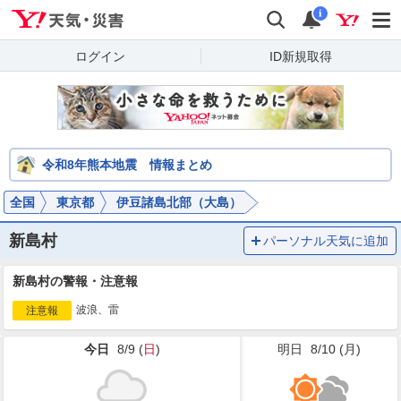
Yahoo!天気・災害
検索
通知
i
ログイン
ID新規取得
令和8年熊本地震 情報まとめ
全国
東京都
伊豆諸島北部（大島）
新島村
パーソナル天気に追加
新島村の警報・注意報
波浪、雷
注意報
今日
8/9 (
日
)
明日
8/10 (
月
)