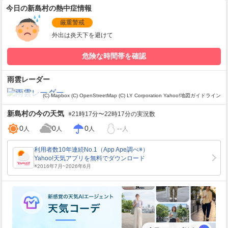
今日の新島村の熱中症情報
厳重警戒
外出は炎天下を避けて
危険な時間帯を確認
雨雲レーダー
(C) Mapbox
(C) OpenStreetMap
(C) LY Corporation
Yahoo!地図ガイドライン
新島村
の今の天気
※21時17分〜22時17分の実況数
0
0
0
--
人
人
人
人