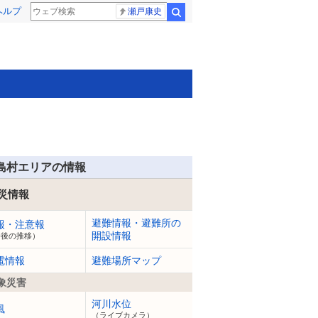
ヘルプ
瀬戸康史
検索
島村エリアの情報
災情報
避難情報・避難所の
報・注意報
開設情報
今後の推移）
電情報
避難場所マップ
象災害
河川水位
風
（ライブカメラ）