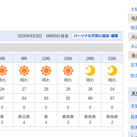
土
地
地
2026年8月8日 6時00分発表
火
火
過
6時
9時
12時
15時
18時
21時
災
防
晴れ
晴れ
晴れ
晴れ
晴れ
晴れ
24
27
28
28
26
24
天
97
84
83
82
89
97
天
0
0
0
0
0
0
東
東北東
東
東南東
東南東
東南東
長
3
4
4
3
3
2
世