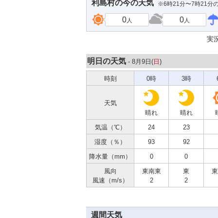
利島村
の今の天気
※6時21分〜7時21分
0
0
人
人
実
明日の天気
- 8月9日(
日
)
時刻
0時
3時
天気
晴れ
晴れ
気温（℃）
24
23
湿度（％）
93
92
降水量（mm）
0
0
風向
東南東
東
東
風速（m/s）
2
2
週間天気