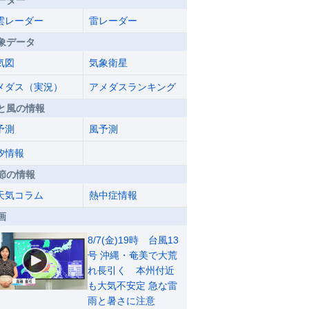
ーダー
雲レーダー
雷レーダー
象データ
気図
気象衛星
メダス（実況）
アメダスランキング
と風の情報
予測
風予測
汐情報
節の情報
天気コラム
熱中症情報
画
8/7(金)19時 台風13
号 沖縄・奄美で大荒
れ長引く 本州付近
も大気不安定 急な雷
雨と暑さに注意