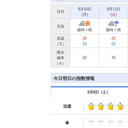
8月10日
8月11日
日付
(
月
)
(
火
)
天気
曇時々晴
曇時々雨
気温
28
25
（℃）
23
22
降水
確率
20
70
（％）
今日明日の指数情報
8月8日（
土
）
洗濯
傘