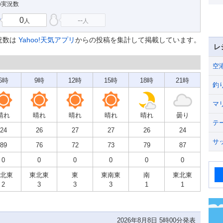
の実況数
0
--
人
人
況数は
Yahoo!天気アプリ
からの投稿を集計して掲載しています。
レ
空
6時
9時
12時
15時
18時
21時
釣
マ
晴れ
晴れ
晴れ
晴れ
晴れ
曇り
テ
24
26
27
27
26
24
サ
89
76
72
73
79
87
0
0
0
0
0
0
北東
東北東
東
東南東
南
東北東
2
3
3
3
1
1
2026年8月8日 5時00分発表