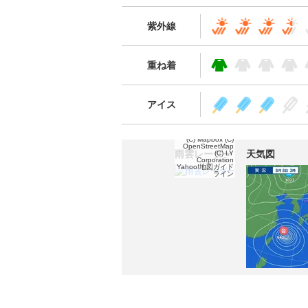
紫外線
重ね着
アイス
(C) Mapbox
(C)
OpenStreetMap
雨雲レーダー
天気図
(C) LY
Corporation
Yahoo!地図ガイド
ライン