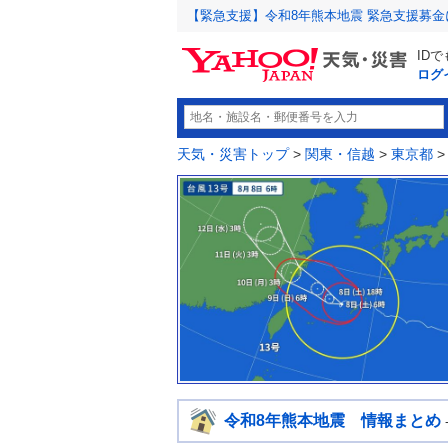
【緊急支援】令和8年熊本地震 緊急支援募
ID
ログ
天気・災害トップ
>
関東・信越
>
東京都
令和8年熊本地震 情報まとめ