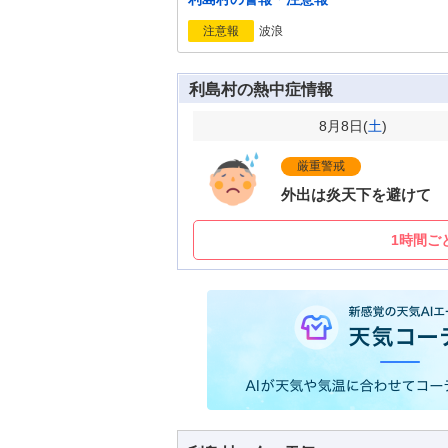
波浪
注意報
利島村の熱中症情報
8月8日(
土
)
厳重警戒
外出は炎天下を避けて
1時間ご