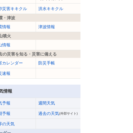
砂災害キキクル
洪水キキクル
震・津波
震情報
津波情報
山噴火
山情報
去の災害を知る・災害に備える
害カレンダー
防災手帳
災速報
気情報
気予報
週間天気
期予報
過去の天気
(外部サイト)
界の天気