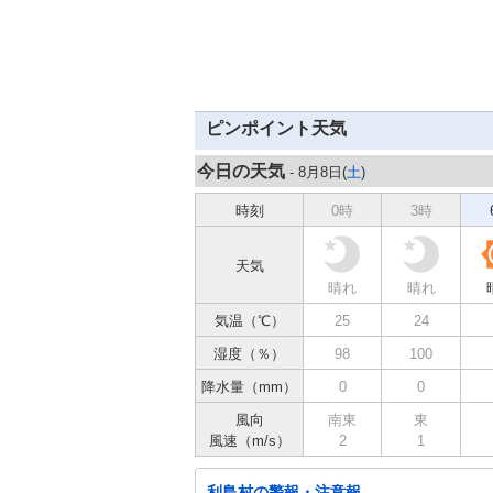
ピンポイント天気
今日の天気
- 8月8日(
土
)
時刻
0時
3時
天気
晴れ
晴れ
気温（℃）
25
24
湿度（％）
98
100
降水量（mm）
0
0
風向
南東
東
風速（m/s）
2
1
利島村の警報・注意報