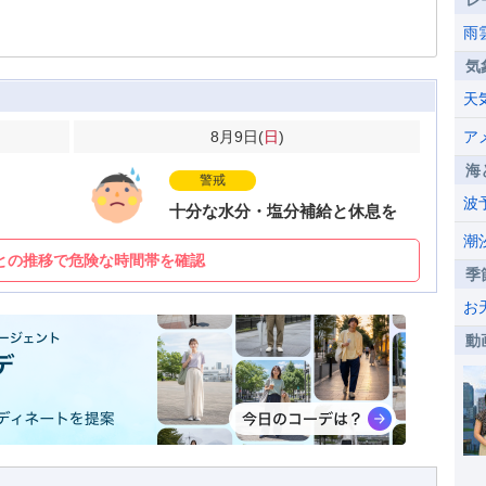
レ
雨
気
天
8月9日(
日
)
ア
海
警戒
波
十分な水分・塩分補給と休息を
潮
との推移で危険な時間帯を確認
季
お
動