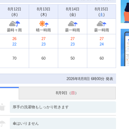
8月12日
8月13日
8月14日
8月15日
(
水
)
(
木
)
(
金
)
(
土
)
曇時々雨
晴一時雨
曇一時雨
曇一時雨
26
27
27
27
22
23
23
24
70
60
50
60
2026年8月8日 6時00分 発表
8月9日（
日
）
厚手の洗濯物もしっかり乾きます
傘はいりません