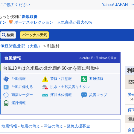
金にご協力ください
Yahoo! JAPAN
でもっと便利に
新規取得
イン
ボーナスセレクション 人気商品が最大40％
パーソナル天気
>
伊豆諸島北部（大島）
> 利島村
台風情報
2026年8月8日 6時45分現在
台風13号は久米島の北北西約60kmを西に移動中
利
台風情報
警報・注意報
避難情報
防
台風に備える
洪水・土砂災害キキクル
警
雨雲レーダー
河川水位情報
災害マップ
（
運行情報
停
気
-
地震情報
-
地震の備え
-
津波の備え
-
緊急支援募金
台