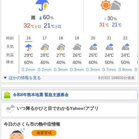
60
雨
30
%
%
32
21
31
21
℃
℃
℃
[-1]
℃
[-2]
時刻
16
17
18
19
20
21
22
天気
気温
29
℃
28
℃
27
℃
26
℃
25
℃
24
℃
24
℃
降水
60
%
40
%
40
%
40
%
60
%
50
%
50
%
0.2
mm
0.2
mm
0.3
mm
0.3
mm
0.3
mm
0.7
mm
0.8
mm
0.
湿度
75
81
85
90
93
95
96
%
%
%
%
%
%
%
ほかの情報を見る
8月9日 16時00分発表
南東
東南東
南東
南東
南東
南南東
南
風
5
3
3
2
2
2
1
m/s
m/s
m/s
m/s
m/s
m/s
m/s
令和8年熊本地震 緊急支援募金
いつ降るかひと目でわかるYahoo!アプリ
今日のさくら市の熱中症情報
厳重警戒