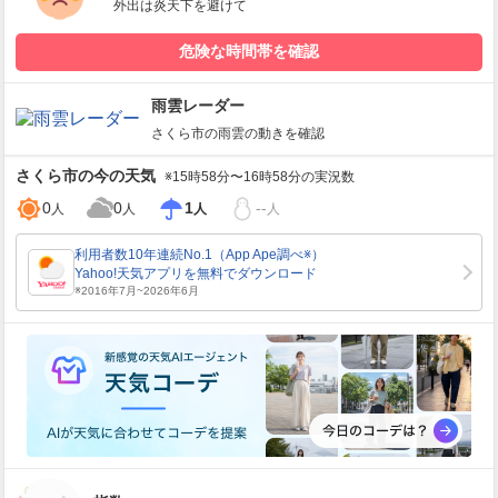
外出は炎天下を避けて
危険な時間帯を確認
雨雲レーダー
さくら市
の雨雲の動きを確認
さくら市
の今の天気
※15時58分〜16時58分の実況数
0
0
1
--
人
人
人
人