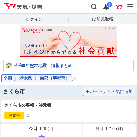
Yahoo!天気・災害
検索
通知
i
ログイン
ID新規取得
令和8年熊本地震 情報まとめ
全国
栃木県
南部（宇都宮）
さくら市
パーソナル天気に追加
さくら市の警報・注意報
雷
注意報
今日
8/9 (
日
)
明日
8/10 (
月
)