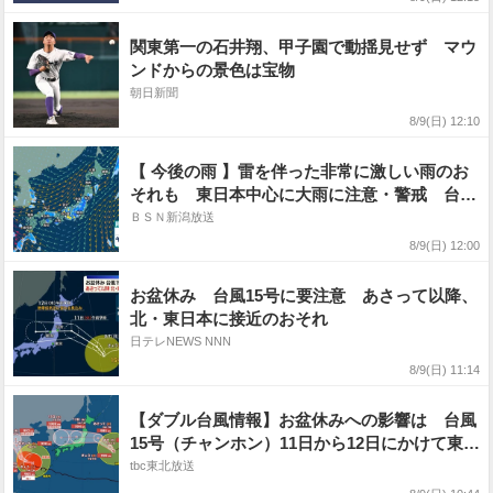
関東第一の石井翔、甲子園で動揺見せず マウ
ンドからの景色は宝物
朝日新聞
8/9(日) 12:10
【 今後の雨 】雷を伴った非常に激しい雨のお
それも 東日本中心に大雨に注意・警戒 台風
15号は11日（火・祝）に東北へかなり接近へ
ＢＳＮ新潟放送
【14日（金）午後3時までの雨風シミュレーシ
8/9(日) 12:00
ョン・9日正午更新】
お盆休み 台風15号に要注意 あさって以降、
北・東日本に接近のおそれ
日テレNEWS NNN
8/9(日) 11:14
【ダブル台風情報】お盆休みへの影響は 台風
15号（チャンホン）11日から12日にかけて東
北〜関東直撃の可能性・台風13号（ドルフィ
tbc東北放送
ン）の進路は?（9日午前9時現在）【雨風シミ