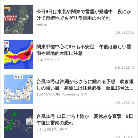
今日9日は東北や関東で雷雲が発達中 夜にか
けて市街地でもゲリラ雷雨のおそれ
tenki.jp
8/9(日) 13:06
関東甲信中心に9日も不安定 午後は激しい雷
雨や局地的大雨に注意
ウェザーマップ
8/9(日) 12:46
台風13号は沖縄からさらに離れる予想 吹き返
しの強い風・高波には注意必要 台風15号は今
後も西よりに進み11日か12日ごろに北日本・東
TBS NEWS DIG Powered by JNN
日本に接近や上陸のおそれ
8/9(日) 12:32
台風15号 11日ごろ上陸か 夏休みを直撃 9日
午後は雷雨の恐れ
テレビ朝日系（ANN）
8/9(日) 12:15