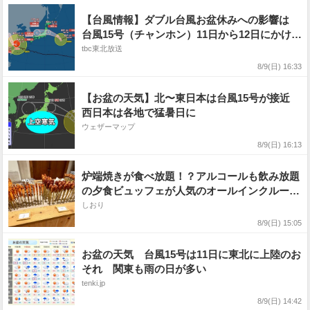
【台風情報】ダブル台風お盆休みへの影響は
台風15号（チャンホン）11日から12日にかけて
東北〜関東直撃の可能性・台風13号（ドルフィ
tbc東北放送
ン）時速20キロで東シナ海を西北西に（9日午
8/9(日) 16:33
後3時現在）【雨風シミュレーション9日〜14
日】
【お盆の天気】北〜東日本は台風15号が接近
西日本は各地で猛暑日に
ウェザーマップ
8/9(日) 16:13
炉端焼きが食べ放題！？アルコールも飲み放題
の夕食ビュッフェが人気のオールインクルーシ
ブホテル
しおり
8/9(日) 15:05
お盆の天気 台風15号は11日に東北に上陸のお
それ 関東も雨の日が多い
tenki.jp
8/9(日) 14:42