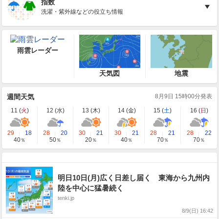
指数
洗濯・紫外線などの役立ち情報
雨雲レーダー
天気図
地震
週間天気
8月9日 15時00分発表
11 (
火
)
12 (
水
)
13 (
木
)
14 (
金
)
15 (
土
)
16 (
日
)
29
18
28
20
30
21
30
21
28
21
28
22
40
50
20
40
70
70
％
％
％
％
％
％
明日10日(月)広く日差し届く 東海から九州内
陸を中心に猛暑続く
tenki.jp
8/9(日) 16:42