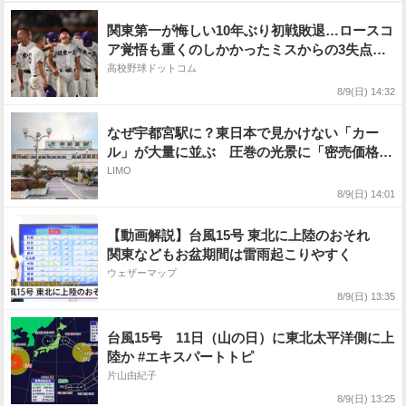
関東第一が悔しい10年ぶり初戦敗退…ロースコ
ア覚悟も重くのしかかったミスからの3失点
【26年夏甲子園】
高校野球ドットコム
8/9(日) 14:32
なぜ宇都宮駅に？東日本で見かけない「カー
ル」が大量に並ぶ 圧巻の光景に「密売価格
（笑）」
LIMO
8/9(日) 14:01
【動画解説】台風15号 東北に上陸のおそれ
関東などもお盆期間は雷雨起こりやすく
ウェザーマップ
8/9(日) 13:35
台風15号 11日（山の日）に東北太平洋側に上
陸か #エキスパートトピ
片山由紀子
8/9(日) 13:25