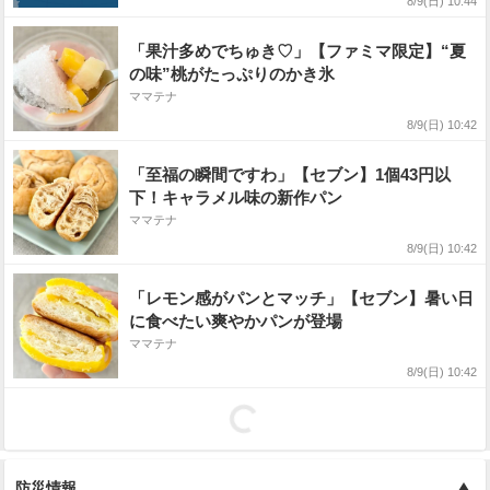
8/9(日) 10:44
ュレーション9日〜14日】
「果汁多めでちゅき♡」【ファミマ限定】“夏
の味”桃がたっぷりのかき氷
ママテナ
8/9(日) 10:42
「至福の瞬間ですわ」【セブン】1個43円以
下！キャラメル味の新作パン
ママテナ
8/9(日) 10:42
「レモン感がパンとマッチ」【セブン】暑い日
に食べたい爽やかパンが登場
ママテナ
8/9(日) 10:42
防災情報