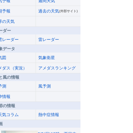
気予報
週間天気
期予報
過去の天気
(外部サイト)
界の天気
ーダー
雲レーダー
雷レーダー
象データ
気図
気象衛星
メダス（実況）
アメダスランキング
と風の情報
予測
風予測
汐情報
節の情報
天気コラム
熱中症情報
画