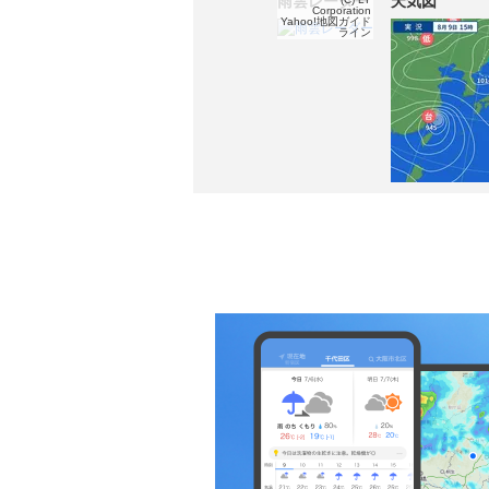
雨雲レーダー
天気図
Corporation
Yahoo!地図ガイド
ライン