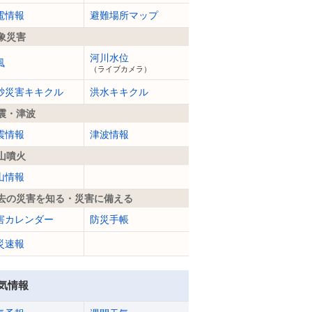
電情報
避難場所マップ
象災害
河川水位
風
（ライブカメラ）
砂災害キキクル
洪水キキクル
震・津波
震情報
津波情報
山噴火
山情報
去の災害を知る・災害に備える
害カレンダー
防災手帳
災速報
気情報