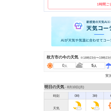
1時間ご
枚方市
の今の天気
※18時23分〜19時2
0
5
人
人
実
明日の天気
- 8月10日(
月
)
時刻
0時
3時
天気