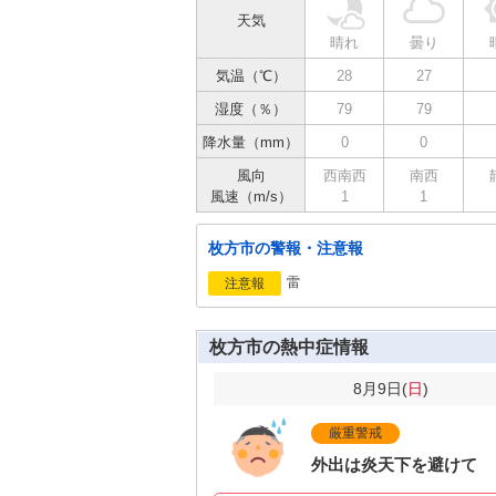
天気
晴れ
曇り
気温（℃）
28
27
湿度（％）
79
79
降水量（mm）
0
0
風向
西南西
南西
風速（m/s）
1
1
枚方市の警報・注意報
雷
注意報
枚方市の熱中症情報
8月9日(
日
)
厳重警戒
外出は炎天下を避けて