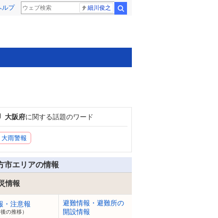
ヘルプ
細川俊之
検索
大阪府
に関する話題のワード
大雨警報
方市エリアの情報
災情報
避難情報・避難所の
報・注意報
開設情報
今後の推移）