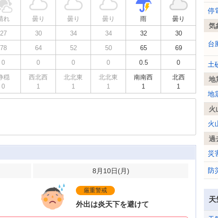
停
晴れ
曇り
曇り
曇り
雨
曇り
気
27
30
34
34
32
30
台
78
64
52
50
65
69
0
0
0
0
0.5
0
土
静穏
西北西
北北東
北北東
南南西
北西
地
0
1
1
1
1
1
地
火
火
過
災
防
8月10日(
月
)
厳重警戒
天
外出は炎天下を避けて