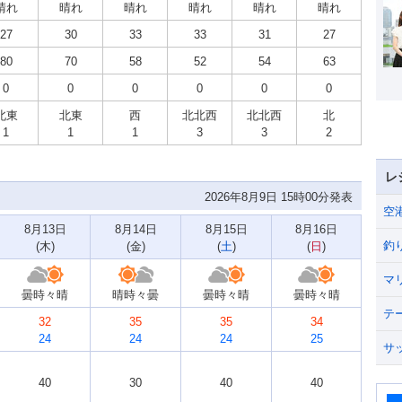
晴れ
晴れ
晴れ
晴れ
晴れ
晴れ
27
30
33
33
31
27
80
70
58
52
54
63
0
0
0
0
0
0
北東
北東
西
北北西
北北西
北
1
1
1
3
3
2
レ
2026年8月9日 15時00分発表
空
8月13日
8月14日
8月15日
8月16日
釣
(
木
)
(
金
)
(
土
)
(
日
)
マ
曇時々晴
晴時々曇
曇時々晴
曇時々晴
テ
32
35
35
34
24
24
24
25
サ
40
30
40
40