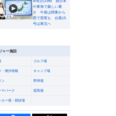
8/9(日)19時 西日本
や東海で厳しい暑
さ 午後は関東から
西で雷雨も 台風15
号は東北へ
ジャー施設
港
ゴルフ場
り・潮汐情報
キャンプ場
リン
野球場
ーマパーク
競馬場
ッカー場・競技場