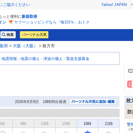
金にご協力ください
Yahoo! JAPAN
でもっと便利に
新規取得
イン
ヤフーショッピングなら「毎日5％」おトク
パーソナル天気
阪府
>
大阪（大阪）
> 枚方市
-
地震情報
-
地震の備え
-
津波の備え
-
緊急支援募金
枚
2026年8月9日 19時00分発表
防
6時
9時
12時
15時
18時
21時
警
（