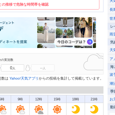
天
との推移で危険な時間帯を確認
長
世
レ
雨
気
天
ア
3分の実況数
海
0
--
人
人
波
況数は
Yahoo!天気アプリ
からの投稿を集計して掲載しています。
潮
季
お
6時
9時
12時
15時
18時
21時
動