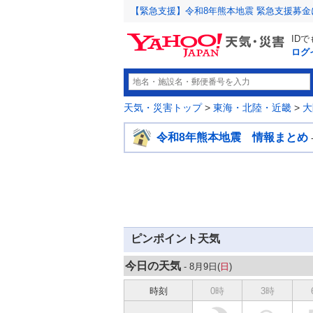
【緊急支援】令和8年熊本地震 緊急支援募
ID
ログ
天気・災害トップ
>
東海・北陸・近畿
>
大
令和8年熊本地震 情報まとめ
ピンポイント天気
今日の天気
- 8月9日(
日
)
時刻
0時
3時