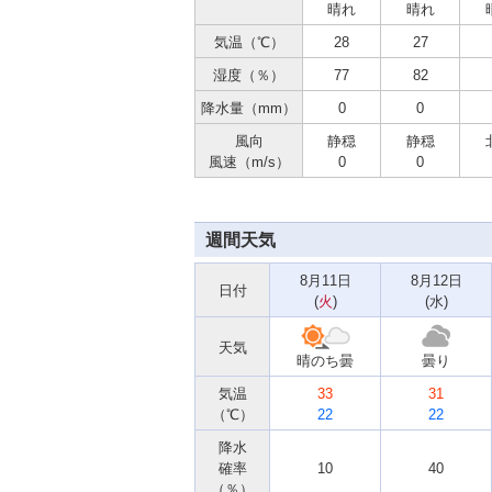
晴れ
晴れ
気温（℃）
28
27
湿度（％）
77
82
降水量（mm）
0
0
風向
静穏
静穏
風速（m/s）
0
0
週間天気
8月11日
8月12日
日付
(
火
)
(
水
)
天気
晴のち曇
曇り
気温
33
31
（℃）
22
22
降水
確率
10
40
（％）