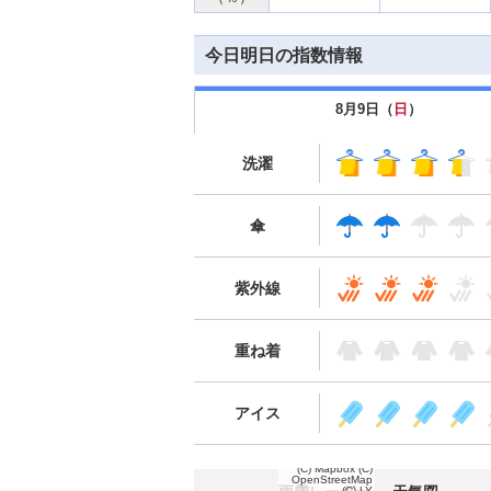
今日明日の指数情報
8月9日（
日
）
洗濯
傘
紫外線
重ね着
アイス
(C) Mapbox
(C)
OpenStreetMap
(C) LY