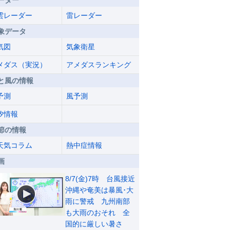
ーダー
雲レーダー
雷レーダー
象データ
気図
気象衛星
メダス（実況）
アメダスランキング
と風の情報
予測
風予測
汐情報
節の情報
天気コラム
熱中症情報
画
8/7(金)7時 台風接近
沖縄や奄美は暴風･大
雨に警戒 九州南部
も大雨のおそれ 全
国的に厳しい暑さ