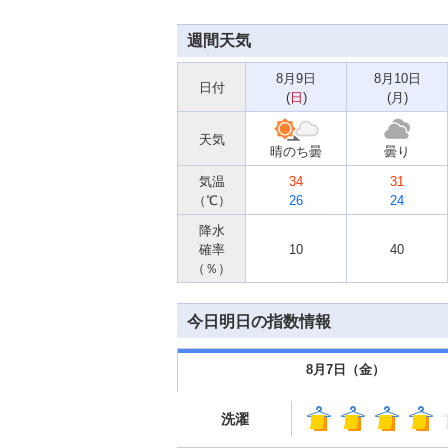
週間天気
8月9日
8月10日
日付
(
日
)
(
月
)
天気
晴のち曇
曇り
気温
34
31
（℃）
26
24
降水
確率
10
40
（％）
今日明日の指数情報
8月7日（
金
）
洗濯