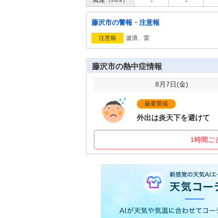
藤沢市の警報・注意報
波浪、雷
注意報
藤沢市の熱中症情報
8月7日(
金
)
厳重警戒
外出は炎天下を避けて
1時間ご