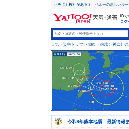
ハチにも権利がある？ ペルーの新しいルー
ID
ログ
天気・災害トップ
>
関東・信越
>
神奈川県
令和8年熊本地震 最新情報