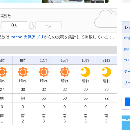
の実況数
0
--
人
人
レ
況数は
Yahoo!天気アプリ
からの投稿を集計して掲載しています。
空
釣
6時
9時
12時
15時
18時
21時
マ
テ
晴れ
晴れ
晴れ
晴れ
晴れ
晴れ
サ
27
30
32
32
30
29
80
64
55
58
66
72
0
0
0
0
0
0
南
南
南
南
南
南
1
2
3
3
3
3