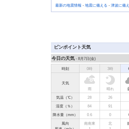
最新の地震情報
-
地震に備える
-
津波に備
ピンポイント天気
今日の天気
- 8月7日(
金
)
時刻
0時
3時
天気
雨
晴れ
気温（℃）
28
26
湿度（％）
84
91
降水量（mm）
0.6
0
風向
南南東
北
風速（m/s）
1
1