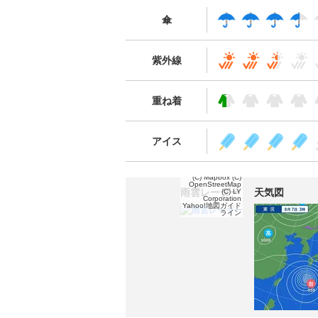
傘
紫外線
重ね着
アイス
(C) Mapbox
(C)
OpenStreetMap
雨雲レーダー
天気図
(C) LY
Corporation
Yahoo!地図ガイド
ライン