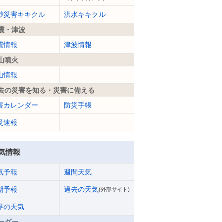
砂災害キキクル
洪水キキクル
震・津波
震情報
津波情報
山噴火
山情報
去の災害を知る・災害に備える
害カレンダー
防災手帳
災速報
気情報
気予報
週間天気
期予報
過去の天気
(外部サイト)
界の天気