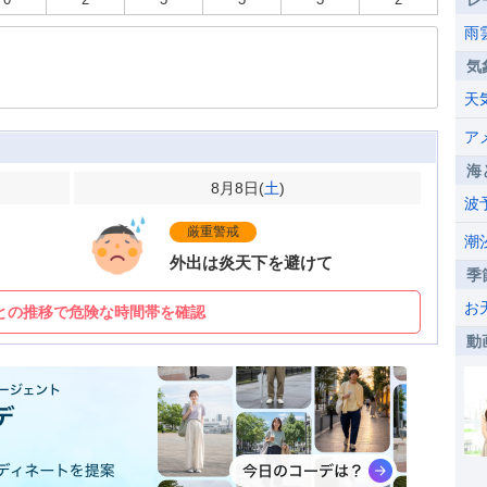
レ
雨
気
天
ア
海
8月8日(
土
)
波
厳重警戒
潮
外出は炎天下を避けて
季
お
との推移で危険な時間帯を確認
動