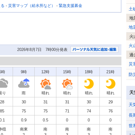
える
-
災害マップ（給水所など）
-
緊急支援募金
土
地
地
火
火
2026年8月7日 7時00分発表
過
災
6時
9時
12時
15時
18時
21時
防
天
曇り
雨
晴れ
晴れ
晴れ
晴れ
28
30
31
31
30
29
天
85
75
75
71
74
76
長
0.1
0.9
0.5
0
0
0
世
静穏
南東
南
南
南
南
0
2
3
3
3
2