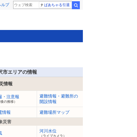
ヘルプ
ばあちゃる引退
検索
沢市エリアの情報
災情報
避難情報・避難所の
報・注意報
開設情報
今後の推移）
電情報
避難場所マップ
象災害
河川水位
風
（ライブカメラ）