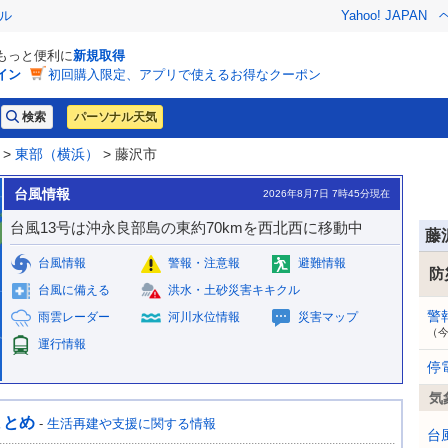
ル
Yahoo! JAPAN
でもっと便利に
新規取得
イン
初回購入限定、アプリで使えるお得なクーポン
パーソナル天気
>
東部（横浜）
> 藤沢市
台風情報
2026年8月7日 7時45分現在
台風13号は沖永良部島の東約70kmを西北西に移動中
藤
台風情報
警報・注意報
避難情報
防
台風に備える
洪水・土砂災害キキクル
警
雨雲レーダー
河川水位情報
災害マップ
（
運行情報
停
気
まとめ
-
生活再建や支援に関する情報
台