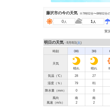
藤沢市
の今の天気
※7時02分〜8時02分
0
1
人
人
実
明日の天気
- 8月8日(
土
)
時刻
0時
3時
天気
晴れ
晴れ
気温（℃）
28
27
湿度（％）
79
81
降水量（mm）
0
0
風向
南
南
風速（m/s）
2
2